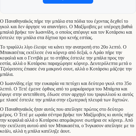
Ο Παναθηναϊκός πήρε την μπάλα στα πόδια του έχοντας δεχθεί το
γκολ και δεν άργησε να απαντήσει. Ο Μαξίμοβιτς με υπέροχη βαθιά
μπαλιά βρήκε τον Ιωαννίδη, ο οποίος απέφυγε και τον Κοτάρσκι και
έστειλε την μπάλα στα δίχτυα προ κενής εστίας.
Το τριφύλλι λίγο έλειψε να κάνει την ανατροπή στο 20ο λεπτό. Ο
Μπακασέτας εκτέλεσε ένα κόρνερ από δεξιά, ο Αράο πήρε την
κεφαλιά και ο Γεντβάι με το στήθος έστειλε την μπάλα προς την
εστία, αλλά ο Κοτάρσκι παραχώρησε κόρνερ. Δευτερόλεπτα μετά ο
Τζούριτσιτς έπιασε ένα μακρινό σουτ, αλλά ο Κοτάρσκι μάζεψε την
μπάλα.
Ο Ιωαννίδης είχε την ευκαιρία να πετύχει και δεύτερο γκολ στο 35ο
λεπτό. Ο Τετέ έμεινε όρθιος από το μαρκάρισμα του Μπάμπα και
έφυγε στην αντεπίθεση, έδωσε στον αρχηγό του τριφυλλιού κι αυτός
με πλασέ έστειλε την μπάλα στην εξωτερική πλευρά των διχτυών.
Ο Παναθηναϊκός ήταν αυτός που απείλησε πρώτος στο δεύτερο
μέρος. Ο Τετέ με ωραία σέντρα βρήκε τον Μαξίμοβιτς κι αυτός πήρε
την κεφαλιά αλλά ο Κοτάρσκι απομάκρυνε σωτήρια σε κόρνερ. Από
την εκτέλεση αυτού από τον Μπακασέτα, ο Ίνγκασον απείλησε με το
κεάλι, αλλά η μπάλα κατέληξε άουτ.