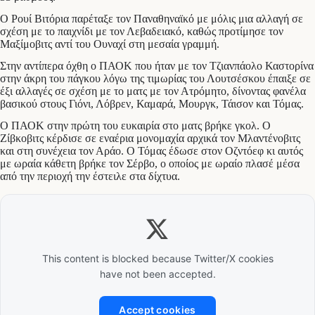
Ο Ρουί Βιτόρια παρέταξε τον Παναθηναϊκό με μόλις μια αλλαγή σε
σχέση με το παιχνίδι με τον Λεβαδειακό, καθώς προτίμησε τον
Μαξίμοβιτς αντί του Ουναχί στη μεσαία γραμμή.
Στην αντίπερα όχθη ο ΠΑΟΚ που ήταν με τον Τζιανπάολο Καστορίνα
στην άκρη του πάγκου λόγω της τιμωρίας του Λουτσέσκου έπαιξε σε
έξι αλλαγές σε σχέση με το ματς με τον Ατρόμητο, δίνοντας φανέλα
βασικού στους Γιόνι, Λόβρεν, Καμαρά, Μουργκ, Τάισον και Τόμας.
Ο ΠΑΟΚ στην πρώτη του ευκαιρία στο ματς βρήκε γκολ. Ο
Ζίβκοβιτς κέρδισε σε εναέρια μονομαχία αρχικά τον Μλαντένοβιτς
και στη συνέχεια τον Αράο. Ο Τόμας έδωσε στον Οζντόεφ κι αυτός
με ωραία κάθετη βρήκε τον Σέρβο, ο οποίος με ωραίο πλασέ μέσα
από την περιοχή την έστειλε στα δίχτυα.
This content is blocked because Twitter/X cookies
have not been accepted.
Accept cookies