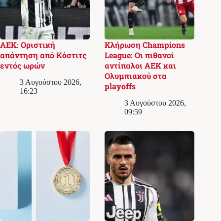
ΑΕΚ: Οριστική
Κλήρωση Champions
απάντηση από Κόστιτς
League: Οι πιθανοί
εντός ωρών
αντίπαλοι ΑΕΚ και
Ολυμπιακού στα
3 Αυγούστου 2026,
playoffs
16:23
3 Αυγούστου 2026,
09:59