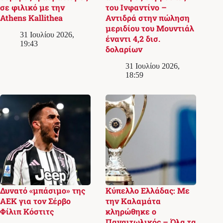
σε φιλικό με την
του Ινφαντίνο –
Athens Kallithea
Αντιδρά στην πώληση
μεριδίου του Μουντιάλ
31 Ιουλίου 2026,
έναντι 4,2 δισ.
19:43
δολαρίων
31 Ιουλίου 2026,
18:59
Δυνατό «μπάσιμο» της
Κύπελλο Ελλάδας: Με
ΑΕΚ για τον Σέρβο
την Καλαμάτα
Φίλιπ Κόστιτς
κληρώθηκε ο
Παναιτωλικός – Όλα τα