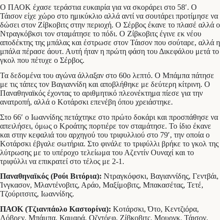
Ο ΠΑΟΚ έχασε τεράστια ευκαιρία για να σκοράρει στο 58′. Ο
Τάισον είχε χώρο στο ημικύκλιο αλλά αντί να σουτάρει προτίμησε να
δώσει στον Ζίβκοβιτς στην περιοχή. Ο Σέρβος έκανε το πλασέ αλλά ο
Ντραγκόβκσι τον σταμάτησε το πόδι. Ο Ζίβκοβιτς έγινε εκ νέου
αποδέκτης της μπάλας και έστρωσε στον Τάισον που σούταρε, αλλά η
μπάλα πέρασε άουτ. Αυτή ήταν η πρώτη φάση του Δικεφάλου μετά το
γκολ που πέτυχε ο Σέρβος.
Τα δεδομένα του αγώνα άλλαξαν στο 60ο λεπτό. Ο Μπάμπα πάτησε
με τις τάπες τον Βαγιαννίδη και αποβλήθηκε με δεύτερη κίτρινη. Ο
Παναθηναϊκός έχοντας το αριθμητικό πλεονέκτημα πίεσε για την
ανατροπή, αλλά ο Κοτάρσκι επενέβη όπου χρειάστηκε.
Στο 66′ ο Ιωαννίδης πετάχτηκε στο πρώτο δοκάρι και προσπάθησε να
απειλήσει, όμως ο Κροάτης πορτιέρε τον σταμάτησε. Το ίδιο έκανε
και στην κεφαλιά του αρχηγού του τριφυλλιού στο 79′, την οποία ο
Κοτάρσκι έβγαλε σωτήρια. Στο φινάλε το τριφύλλι βρήκε το γκολ της
λύτρωσης με το υπέροχο τελείωμα του Αζεντίν Ουναχί και το
τριφύλλι να επικρατεί στο τέλος με 2-1.
Παναθηναϊκός (Ρούι Βιτόρια):
Ντραγκόφσκι, Βαγιαννίδης, Γεντβάι,
Ίνγκασον, Μλαντένοβιτς, Αράο, Μαξίμοβιτς, Μπακασέτας, Τετέ,
Tζούριτσιτς, Ιωαννίδης.
ΠΑΟΚ (Τζιανπάολο Καστορίνα):
Κοτάρσκι, Ότο, Κεντζιόρα,
Λόβρεν, Μπάμπα, Καμαρά, Οζντόεφ, Ζίβκοβιτς, Μουργκ, Τάισον,