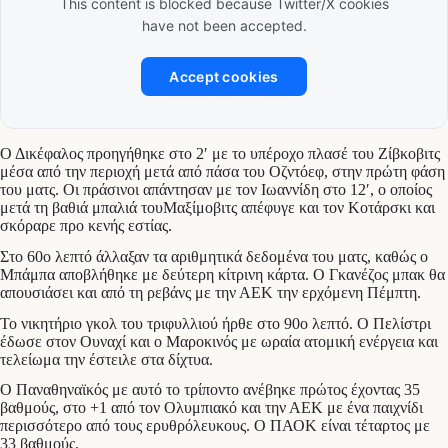
This content is blocked because Twitter/X cookies
have not been accepted.
Accept cookies
Ο Δικέφαλος προηγήθηκε στο 2′ με το υπέροχο πλασέ του Ζίβκοβιτς
μέσα από την περιοχή μετά από πάσα του Οζντόεφ, στην πρώτη φάση
του ματς. Οι πράσινοι απάντησαν με τον Ιωαννίδη στο 12′, ο οποίος
μετά τη βαθιά μπαλιά τουΜαξίμοβιτς απέφυγε και τον Κοτάρσκι και
σκόραρε προ κενής εστίας.
Στο 60ο λεπτό άλλαξαν τα αριθμητικά δεδομένα του ματς, καθώς ο
Μπάμπα αποβλήθηκε με δεύτερη κίτρινη κάρτα. Ο Γκανέζος μπακ θα
απουσιάσει και από τη ρεβάνς με την ΑΕΚ την ερχόμενη Πέμπτη.
Το νικητήριο γκολ του τριφυλλιού ήρθε στο 90ο λεπτό. Ο Πελίστρι
έδωσε στον Ουναχί και ο Μαροκινός με ωραία ατομική ενέργεια και
τελείωμα την έστειλε στα δίχτυα.
Ο Παναθηναϊκός με αυτό το τρίποντο ανέβηκε πρώτος έχοντας 35
βαθμούς, στο +1 από τον Ολυμπιακό και την ΑΕΚ με ένα παιχνίδι
περισσότερο από τους ερυθρόλευκους. Ο ΠΑΟΚ είναι τέταρτος με
33 βαθμούς.