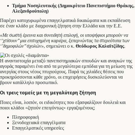
Τμήμα Νοσηλευτικής (Δημοκρίτειο Πανεπιστήμιο Θράκης,
Αλεξανδρούπολη)
Παρέχει κατοχυρωμένα επαγγελματικά δικαιώματα και εκπαίδευση
σε έναν κλάδο με διαχρονική ζήτηση στην Ελλάδα και την Ε.Ε.
«Με σωστή έρευνα και συνειδητή επιλογή, οι υποψήφιοι μπορούν να
‘’χτίσουν’’ μια επιτυχημένη καριέρα, ξεπερνώντας τα στερεότυπα των
‘’δημοφιλών’’ σχολών»
, σημειώνει ο κ.
Θεόδωρος Καλαϊτζίδης
.
Η αναντιστοιχία μεταξύ πανεπιστημιακών σπουδών και αναγκών της
αγοράς παραμένει ένα από τα μεγαλύτερα εμπόδια για τη μείωση της
ανεργίας στους νέους πτυχιούχους. Παρά τις χιλιάδες θέσεις που
προκηρύσσονται κάθε χρόνο, οι επιχειρήσεις δυσκολεύονται να
βρουν κατάλληλο προσωπικό.
Οι τρεις τομείς με τη μεγαλύτερη ζήτηση
Ποιες είναι, λοιπόν, οι ειδικότητες που εξασφαλίζουν δουλειά και
ποιοι κλάδοι «ζητούν επειγόντως» εργαζομένους;
Πληροφορική
Ξενοδοχειακά επαγγέλματα
Επαγγελματικές υπηρεσίες