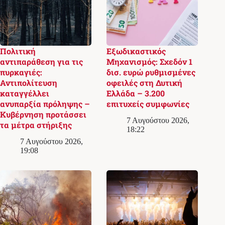
Πολιτική
Εξωδικαστικός
αντιπαράθεση για τις
Μηχανισμός: Σχεδόν 1
πυρκαγιές:
δισ. ευρώ ρυθμισμένες
Αντιπολίτευση
οφειλές στη Δυτική
καταγγέλλει
Ελλάδα – 3.200
ανυπαρξία πρόληψης –
επιτυχείς συμφωνίες
Κυβέρνηση προτάσσει
7 Αυγούστου 2026,
τα μέτρα στήριξης
18:22
7 Αυγούστου 2026,
19:08