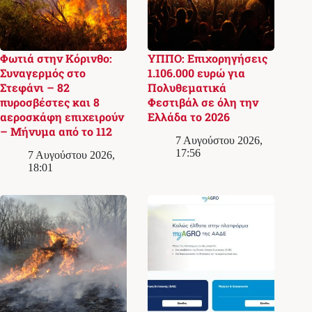
Φωτιά στην Κόρινθο:
ΥΠΠΟ: Επιχορηγήσεις
Συναγερμός στο
1.106.000 ευρώ για
Στεφάνι – 82
Πολυθεματικά
πυροσβέστες και 8
Φεστιβάλ σε όλη την
αεροσκάφη επιχειρούν
Ελλάδα το 2026
– Μήνυμα από το 112
7 Αυγούστου 2026,
17:56
7 Αυγούστου 2026,
18:01