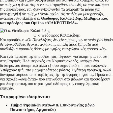
επηρεάζουν και τυχόν οικογενειακά και κοινωνικά κριτήρια, όπως το
αν υπάρχει η δυνατότητα να υποστηριχθούν σπουδές σε πανεπιστήμιο
της περιφέρειας, εάν συγκεντρώνονται τα απαραίτητα μόρια για
μετεγγραφή ή αν υπάρχει αντιστοιχία στις σχολές για μετεγγραφή»
,
αναφέρει στο skai.gr ο κ.
Θεόδωρος Καλαϊτζίδης, Μαθηματικός
και πρόεδρος του Ομίλου «ΔΙΑΚΡΟΤΗΜΑ».
Ο κ. Θεόδωρος Καλαϊτζίδης
Και προσθέτει:
«Οι Πανελλήνιες δεν είναι μόνο μια ευκαιρία για είσοδο
σε υψηλόβαθμες σχολές, αλλά και μια πύλη προς τμήματα που
συνδυάζουν προσιτές βάσεις με υψηλές επαγγελματικές προοπτικές».
Και ενώ τα φώτα της δημοσιότητας πέφτουν -για ακόμη μία χρονιά-
στις Ιατρικές, Πολυτεχνικές και Νομικές σχολές, υπάρχει ένα
δεύτερο, πιο διακριτικό αλλά εξίσου σημαντικό επίπεδο επιλογών.
Υπάρχουν τμήματα με χαμηλότερες βάσεις, λιγότερη προβολή, αλλά
δυναμική παρουσία σε τομείς αιχμής της αγοράς εργασίας. Πρόκειται
για σχολές «διαμάντια» που επενδύουν στο μέλλον και προσφέρουν
μια διαφορετική, πιο στρατηγική οδό προς την επαγγελματική
επιτυχία.
Τα κρυμμένα «διαμάντια»
Τμήμα Ψηφιακών Μέσων & Επικοινωνίας (Ιόνιο
Πανεπιστήμιο, Αργοστόλι)