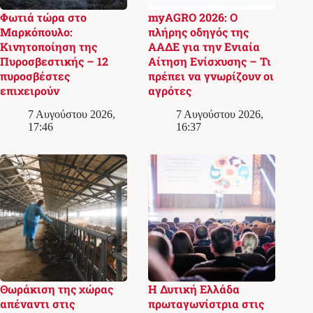
Φωτιά τώρα στο
myAGRO 2026: Ο
Μαρκόπουλο:
πλήρης οδηγός της
Κινητοποίηση της
ΑΑΔΕ για την Ενιαία
Πυροσβεστικής – 12
Αίτηση Ενίσχυσης – Τι
πυροσβέστες
πρέπει να γνωρίζουν οι
επιχειρούν
αγρότες
7 Αυγούστου 2026,
7 Αυγούστου 2026,
17:46
16:37
Θωράκιση της χώρας
Η Δυτική Ελλάδα
απέναντι στις
πρωταγωνίστρια στις