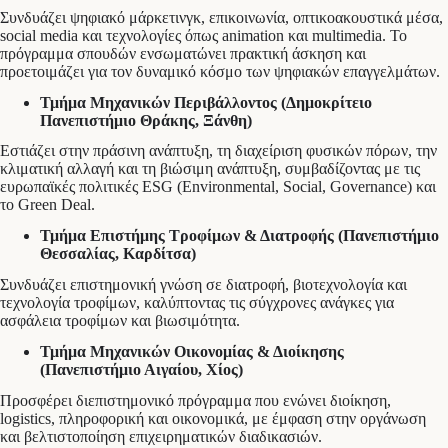
Συνδυάζει ψηφιακό μάρκετινγκ, επικοινωνία, οπτικοακουστικά μέσα,
social media και τεχνολογίες όπως animation και multimedia. Το
πρόγραμμα σπουδών ενσωματώνει πρακτική άσκηση και
προετοιμάζει για τον δυναμικό κόσμο των ψηφιακών επαγγελμάτων.
Τμήμα Μηχανικών Περιβάλλοντος (Δημοκρίτειο
Πανεπιστήμιο Θράκης, Ξάνθη)
Εστιάζει στην πράσινη ανάπτυξη, τη διαχείριση φυσικών πόρων, την
κλιματική αλλαγή και τη βιώσιμη ανάπτυξη, συμβαδίζοντας με τις
ευρωπαϊκές πολιτικές ESG (Environmental, Social, Governance) και
το Green Deal.
Τμήμα Επιστήμης Τροφίμων & Διατροφής (Πανεπιστήμιο
Θεσσαλίας, Καρδίτσα)
Συνδυάζει επιστημονική γνώση σε διατροφή, βιοτεχνολογία και
τεχνολογία τροφίμων, καλύπτοντας τις σύγχρονες ανάγκες για
ασφάλεια τροφίμων και βιωσιμότητα.
Τμήμα Μηχανικών Οικονομίας & Διοίκησης
(Πανεπιστήμιο Αιγαίου, Χίος)
Προσφέρει διεπιστημονικό πρόγραμμα που ενώνει διοίκηση,
logistics, πληροφορική και οικονομικά, με έμφαση στην οργάνωση
και βελτιστοποίηση επιχειρηματικών διαδικασιών.