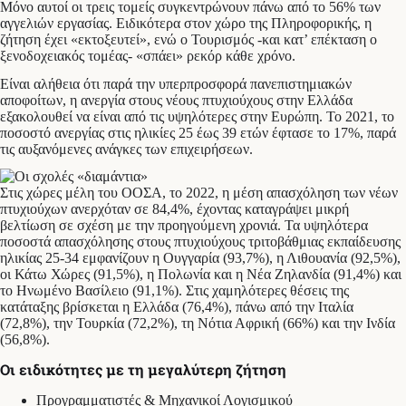
Μόνο αυτοί οι τρεις τομείς συγκεντρώνουν πάνω από το 56% των
αγγελιών εργασίας. Ειδικότερα στον χώρο της Πληροφορικής, η
ζήτηση έχει «εκτοξευτεί», ενώ ο Τουρισμός -και κατ’ επέκταση ο
ξενοδοχειακός τομέας- «σπάει» ρεκόρ κάθε χρόνο.
Είναι αλήθεια ότι παρά την υπερπροσφορά πανεπιστημιακών
αποφοίτων, η ανεργία στους νέους πτυχιούχους στην Ελλάδα
εξακολουθεί να είναι από τις υψηλότερες στην Ευρώπη. Το 2021, το
ποσοστό ανεργίας στις ηλικίες 25 έως 39 ετών έφτασε το 17%, παρά
τις αυξανόμενες ανάγκες των επιχειρήσεων.
Στις χώρες μέλη του ΟΟΣΑ, το 2022, η μέση απασχόληση των νέων
πτυχιούχων ανερχόταν σε 84,4%, έχοντας καταγράψει μικρή
βελτίωση σε σχέση με την προηγούμενη χρονιά. Τα υψηλότερα
ποσοστά απασχόλησης στους πτυχιούχους τριτοβάθμιας εκπαίδευσης
ηλικίας 25-34 εμφανίζουν η Ουγγαρία (93,7%), η Λιθουανία (92,5%),
οι Κάτω Χώρες (91,5%), η Πολωνία και η Νέα Ζηλανδία (91,4%) και
το Ηνωμένο Βασίλειο (91,1%). Στις χαμηλότερες θέσεις της
κατάταξης βρίσκεται η Ελλάδα (76,4%), πάνω από την Ιταλία
(72,8%), την Τουρκία (72,2%), τη Νότια Αφρική (66%) και την Ινδία
(56,8%).
Οι ειδικότητες με τη μεγαλύτερη ζήτηση
Προγραμματιστές & Μηχανικοί Λογισμικού