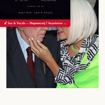
🎷 Sax & Vocals — Παρασκευή 7 Αυγούστου →