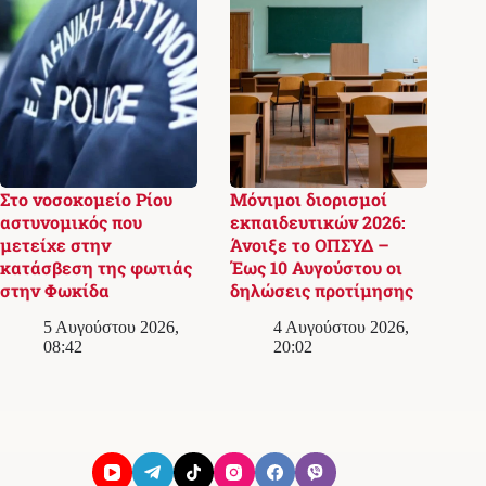
Στο νοσοκομείο Ρίου
Μόνιμοι διορισμοί
αστυνομικός που
εκπαιδευτικών 2026:
μετείχε στην
Άνοιξε το ΟΠΣΥΔ –
κατάσβεση της φωτιάς
Έως 10 Αυγούστου οι
στην Φωκίδα
δηλώσεις προτίμησης
5 Αυγούστου 2026,
4 Αυγούστου 2026,
08:42
20:02