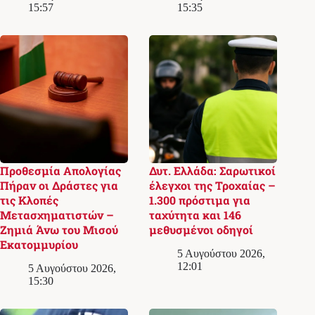
15:57
15:35
Προθεσμία Απολογίας
Δυτ. Ελλάδα: Σαρωτικοί
Πήραν οι Δράστες για
έλεγχοι της Τροχαίας –
τις Κλοπές
1.300 πρόστιμα για
Μετασχηματιστών –
ταχύτητα και 146
Ζημιά Άνω του Μισού
μεθυσμένοι οδηγοί
Εκατομμυρίου
5 Αυγούστου 2026,
12:01
5 Αυγούστου 2026,
15:30