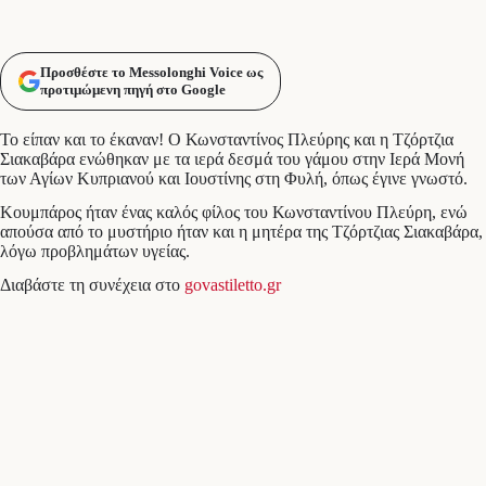
Προσθέστε το Messolonghi Voice ως
προτιμώμενη πηγή στο Google
Το είπαν και το έκαναν! Ο Κωνσταντίνος Πλεύρης και η Τζόρτζια
Σιακαβάρα ενώθηκαν με τα ιερά δεσμά του γάμου στην Ιερά Μονή
των Αγίων Κυπριανού και Ιουστίνης στη Φυλή, όπως έγινε γνωστό.
Κουμπάρος ήταν ένας καλός φίλος του Κωνσταντίνου Πλεύρη, ενώ
απούσα από το μυστήριο ήταν και η μητέρα της Τζόρτζιας Σιακαβάρα,
λόγω προβλημάτων υγείας.
Διαβάστε τη συνέχεια στο
govastiletto.gr