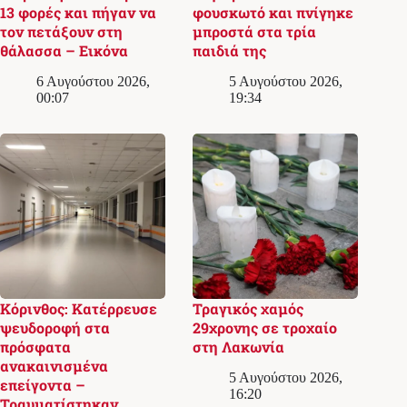
13 φορές και πήγαν να
φουσκωτό και πνίγηκε
τον πετάξουν στη
μπροστά στα τρία
θάλασσα – Εικόνα
παιδιά της
6 Αυγούστου 2026,
5 Αυγούστου 2026,
00:07
19:34
Κόρινθος: Κατέρρευσε
Τραγικός χαμός
ψευδοροφή στα
29χρονης σε τροχαίο
πρόσφατα
στη Λακωνία
ανακαινισμένα
5 Αυγούστου 2026,
επείγοντα –
16:20
Τραυματίστηκαν