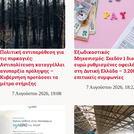
Πολιτική αντιπαράθεση για
Εξωδικαστικός
τις πυρκαγιές:
Μηχανισμός: Σχεδόν 1 δισ
Αντιπολίτευση καταγγέλλει
ευρώ ρυθμισμένες οφειλ
ανυπαρξία πρόληψης –
στη Δυτική Ελλάδα – 3.20
Κυβέρνηση προτάσσει τα
επιτυχείς συμφωνίες
μέτρα στήριξης
7 Αυγούστου 2026, 18:2
7 Αυγούστου 2026, 19:08