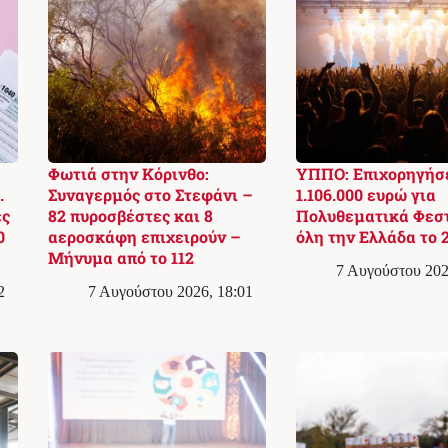
Φωτιά στην Κόρινθο:
ΥΠΠΟ: Επιχορηγήσ
.
Συναγερμός στο Στεφάνι –
1.106.000 ευρώ για
ές
82 πυροσβέστες και 8
Πολυθεματικά Φεστ
0
αεροσκάφη επιχειρούν –
όλη την Ελλάδα το 
Μήνυμα από το 112
7 Αυγούστου 202
2
7 Αυγούστου 2026, 18:01