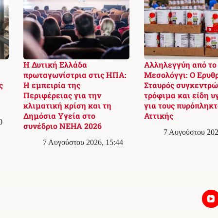
Η Δυτική Ελλάδα
Αλληλεγγύη από το
:
πρωταγωνίστρια στις ΗΠΑ:
Μεσολόγγι: Ο Ερυθ
ς
Η εμπειρία της
Σταυρός συγκεντρώ
Περιφέρειας για την
τρόφιμα και είδη υ
κλιματική κρίση και τη
για τους πυρόπληκτ
Δημόσια Υγεία στο
Αττικής
0
συνέδριο NEHA 2026
7 Αυγούστου 202
7 Αυγούστου 2026, 15:44
Επικοινωνία
Συντακτική Πολιτική & Διορθώσεις
Πολιτική Απορρήτου