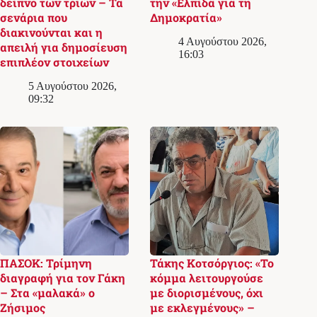
δείπνο των τριών – Τα
την «Ελπίδα για τη
σενάρια που
Δημοκρατία»
διακινούνται και η
4 Αυγούστου 2026,
απειλή για δημοσίευση
16:03
επιπλέον στοιχείων
5 Αυγούστου 2026,
09:32
ΠΑΣΟΚ: Τρίμηνη
Τάκης Κοτσόργιος: «Το
διαγραφή για τον Γάκη
κόμμα λειτουργούσε
– Στα «μαλακά» ο
με διορισμένους, όχι
Ζήσιμος
με εκλεγμένους» –