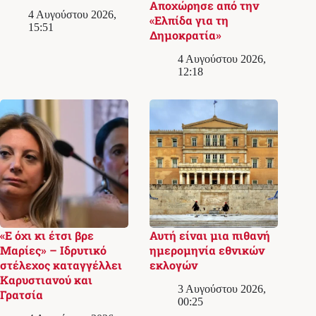
Αποχώρησε από την
4 Αυγούστου 2026,
«Ελπίδα για τη
15:51
Δημοκρατία»
4 Αυγούστου 2026,
12:18
«Ε όχι κι έτσι βρε
Αυτή είναι μια πιθανή
Μαρίες» – Ιδρυτικό
ημερομηνία εθνικών
στέλεχος καταγγέλλει
εκλογών
Καρυστιανού και
3 Αυγούστου 2026,
Γρατσία
00:25