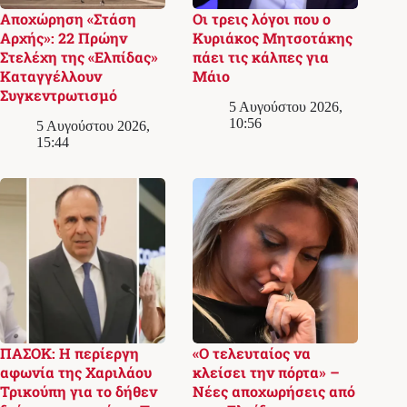
Αποχώρηση «Στάση
Οι τρεις λόγοι που ο
Αρχής»: 22 Πρώην
Κυριάκος Μητσοτάκης
Στελέχη της «Ελπίδας»
πάει τις κάλπες για
Καταγγέλλουν
Μάιο
Συγκεντρωτισμό
5 Αυγούστου 2026,
10:56
5 Αυγούστου 2026,
15:44
ΠΑΣΟΚ: Η περίεργη
«Ο τελευταίος να
αφωνία της Χαριλάου
κλείσει την πόρτα» –
Τρικούπη για το δήθεν
Νέες αποχωρήσεις από