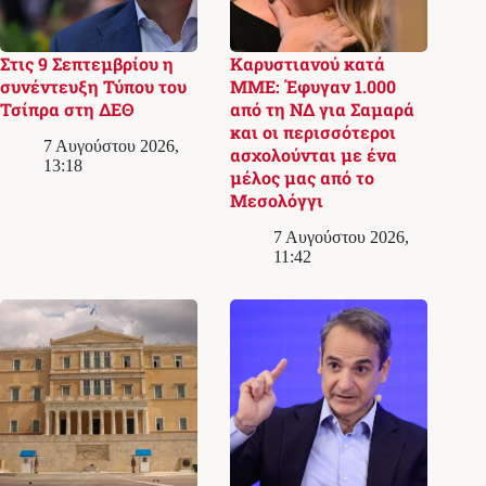
Στις 9 Σεπτεμβρίου η
Καρυστιανού κατά
συνέντευξη Τύπου του
ΜΜΕ: Έφυγαν 1.000
Τσίπρα στη ΔΕΘ
από τη ΝΔ για Σαμαρά
και οι περισσότεροι
7 Αυγούστου 2026,
ασχολούνται με ένα
13:18
μέλος μας από το
Μεσολόγγι
7 Αυγούστου 2026,
11:42