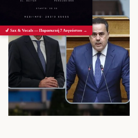
🎷 Sax & Vocals — Παρασκευή 7 Αυγούστου →