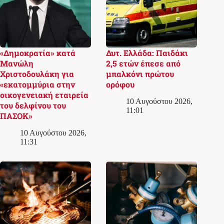
«Δημοκρατία» κατά
Δυτ. Ελλάδα: Παιδάκι
Μανώλη
2,5 ετών έπεσε από
Χριστοδουλάκη για
μπαλκόνι πρώτου
«εκατομμύρια στην
ορόφου
οικογενειακή εταιρεία
10 Αυγούστου 2026,
του δελφίνου του
11:01
ΠΑΣΟΚ»
10 Αυγούστου 2026,
11:31