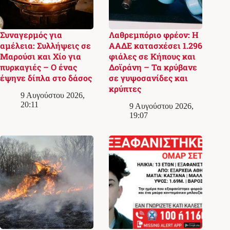
Συναγερμός για
Λαθρεμπόριο φρέον: Η
αμέλεια: Συλλήψεις σε
ΑΑΔΕ κατασχέσει 1.296
Μαρούσι και Χίο για
φιάλες σε Κήπους και
πυρκαγιές – Ο ένας
Δοϊράνη – Τα κρύβανε
έψηνε δίπλα στο δάσος
σε γυψοσανίδες και
κρύπτες
9 Αυγούστου 2026,
20:11
9 Αυγούστου 2026,
19:07