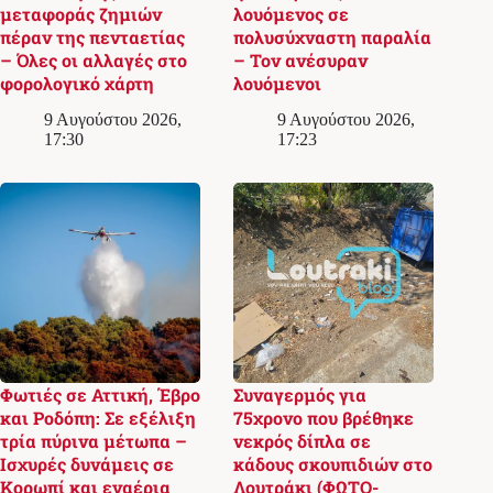
μεταφοράς ζημιών
λουόμενος σε
πέραν της πενταετίας
πολυσύχναστη παραλία
– Όλες οι αλλαγές στο
– Τον ανέσυραν
φορολογικό χάρτη
λουόμενοι
9 Αυγούστου 2026,
9 Αυγούστου 2026,
17:30
17:23
Φωτιές σε Αττική, Έβρο
Συναγερμός για
και Ροδόπη: Σε εξέλιξη
75χρονο που βρέθηκε
τρία πύρινα μέτωπα –
νεκρός δίπλα σε
Ισχυρές δυνάμεις σε
κάδους σκουπιδιών στο
Κορωπί και εναέρια
Λουτράκι (ΦΩΤΟ-