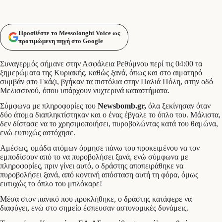
Προσθέστε το Messolonghi Voice ως
προτιμώμενη πηγή στο Google
Συναγερμός σήμανε στην Ασφάλεια Ρεθύμνου περί τις 04:00 τα
ξημερώματα της Κυριακής, καθώς ξανά, όπως και στο αιματηρό
συμβάν στο Γκάζι, βγήκαν τα πιστόλια στην Παλιά Πόλη, στην οδό
Μελισσινού, όπου υπάρχουν νυχτερινά καταστήματα.
Σύμφωνα με πληροφορίες του
Newsbomb.gr,
όλα ξεκίνησαν όταν
δύο άτομα διαπληκτίστηκαν και ο ένας έβγαλε το όπλο του. Μάλιστα,
δεν δίστασε να το χρησιμοποιήσει, πυροβολώντας κατά του θαμώνα,
ενώ ευτυχώς αστόχησε.
Αμέσως, ομάδα ατόμων όρμησε πάνω του προκειμένου να τον
εμποδίσουν από το να πυροβολήσει ξανά, ενώ σύμφωνα με
πληροφορίες, πριν γίνει αυτό, ο δράστης αποπειράθηκε να
πυροβολήσει ξανά, από κοντινή απόσταση αυτή τη φόρα, όμως
ευτυχώς το όπλο του μπλόκαρε!
Μέσα στον πανικό που προκλήθηκε, ο δράστης κατάφερε να
διαφύγει, ενώ στο σημείο έσπευσαν αστυνομικές δυνάμεις.