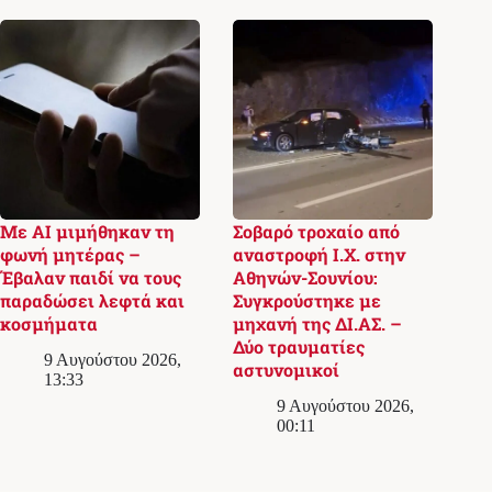
Με AI μιμήθηκαν τη
Σοβαρό τροχαίο από
φωνή μητέρας –
αναστροφή Ι.Χ. στην
Έβαλαν παιδί να τους
Αθηνών-Σουνίου:
παραδώσει λεφτά και
Συγκρούστηκε με
κοσμήματα
μηχανή της ΔΙ.ΑΣ. –
Δύο τραυματίες
9 Αυγούστου 2026,
αστυνομικοί
13:33
9 Αυγούστου 2026,
00:11