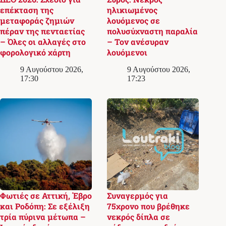
επέκταση της
ηλικιωμένος
μεταφοράς ζημιών
λουόμενος σε
πέραν της πενταετίας
πολυσύχναστη παραλία
– Όλες οι αλλαγές στο
– Τον ανέσυραν
φορολογικό χάρτη
λουόμενοι
9 Αυγούστου 2026,
9 Αυγούστου 2026,
17:30
17:23
Φωτιές σε Αττική, Έβρο
Συναγερμός για
και Ροδόπη: Σε εξέλιξη
75χρονο που βρέθηκε
τρία πύρινα μέτωπα –
νεκρός δίπλα σε