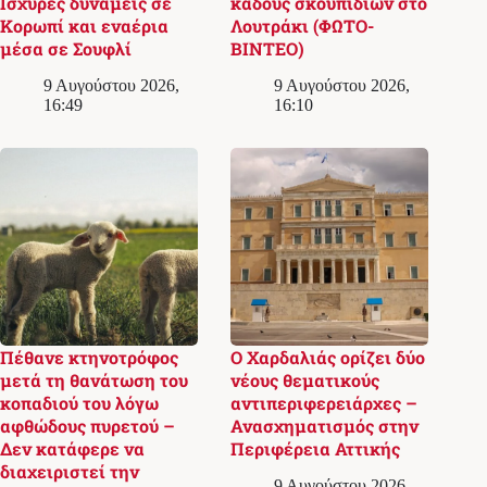
Ισχυρές δυνάμεις σε
κάδους σκουπιδιών στο
Κορωπί και εναέρια
Λουτράκι (ΦΩΤΟ-
μέσα σε Σουφλί
ΒΙΝΤΕΟ)
9 Αυγούστου 2026,
9 Αυγούστου 2026,
16:49
16:10
Πέθανε κτηνοτρόφος
Ο Χαρδαλιάς ορίζει δύο
μετά τη θανάτωση του
νέους θεματικούς
κοπαδιού του λόγω
αντιπεριφερειάρχες –
αφθώδους πυρετού –
Ανασχηματισμός στην
Δεν κατάφερε να
Περιφέρεια Αττικής
διαχειριστεί την
9 Αυγούστου 2026,