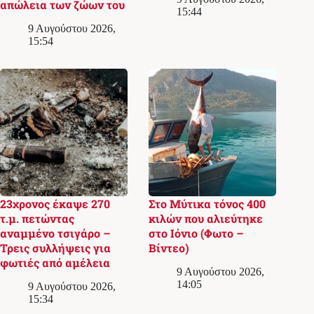
απώλεια των ζώων του
15:44
9 Αυγούστου 2026,
15:54
23χρονος έκαψε 270
Στο Μύτικα τόνος 400
τ.μ. πετώντας
κιλών που αλιεύτηκε
αναμμένο τσιγάρο –
στο Ιόνιο (Φωτο –
Τρεις συλλήψεις για
Βίντεο)
φωτιές από αμέλεια
9 Αυγούστου 2026,
14:05
9 Αυγούστου 2026,
15:34