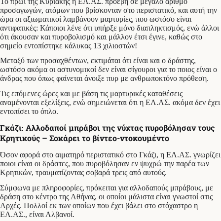
Το πρωί της Κυριακής η ΕΛ.ΑΣ. προέβη σε μεγάλο αριθμό
προσαγωγών, ατόμων που βρίσκονταν στο περιστατικό, και αυτή την
ώρα οι αξιωματικοί λαμβάνουν μαρτυρίες, που ωστόσο είναι
αντιφατικές: Κάποιοι λένε ότι υπήρξε μόνο διαπληκτισμός, ενώ άλλοι
ότι άκουσαν και πυροβολισμό και μάλλον έτσι έγινε, καθώς στο
σημείο εντοπίστηκε κάλυκας 13 χιλιοστών!
Μεταξύ των προσαχθέντων, εκτιμάται ότι είναι και ο δράστης,
ωστόσο ακόμα οι αστυνομικοί δεν είναι σίγουροι για το ποιος είναι ο
άνδρας που όπως φαίνεται άνοιξε πυρ με ανθρωποκτόνο πρόθεση.
Τις επόμενες ώρες και με βάση τις μαρτυρικές καταθέσεις
αναμένονται εξελίξεις, ενώ σημειώνεται ότι η ΕΛ.ΑΣ. ακόμα δεν έχει
εντοπίσει το όπλο.
Γκάζι: Αλλοδαποί μπράβοι της νύχτας πυροβόλησαν τους
Κρητικούς – Σοκάρει το βίντεο-ντοκουμέντο
Όσον αφορά στο αιματηρό περιστατικό στο Γκάζι, η ΕΛ.ΑΣ. γνωρίζει
ποιοι είναι οι δράστες, που πυροβόλησαν εν ψυχρώ την παρέα των
Κρητικών, τραυματίζοντας σοβαρά τρεις από αυτούς.
Σύμφωνα με πληροφορίες, πρόκειται για αλλοδαπούς μπράβους, με
δράση στο κέντρο της Αθήνας, οι οποίοι μάλιστα είναι γνωστοί στις
Αρχές. Πολλοί εκ των οποίων που έχει βάλει στο στόχαστρο η
ΕΛ.ΑΣ., είναι Αλβανοί.