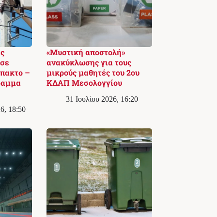
ς
«Μυστική αποστολή»
 σε
ανακύκλωσης για τους
πακτο –
μικρούς μαθητές του 2ου
ραμμα
ΚΔΑΠ Μεσολογγίου
31 Ιουλίου 2026, 16:20
6, 18:50