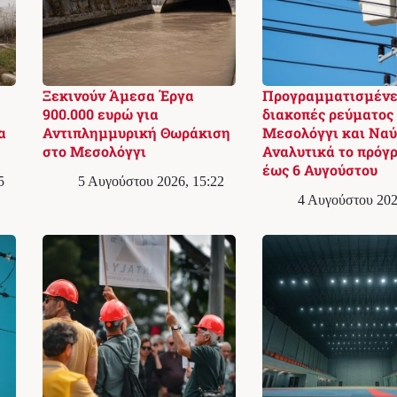
Ξεκινούν Άμεσα Έργα
Προγραμματισμένε
900.000 ευρώ για
διακοπές ρεύματος
α
Αντιπλημμυρική Θωράκιση
Μεσολόγγι και Ναύ
στο Μεσολόγγι
Αναλυτικά το πρόγ
έως 6 Αυγούστου
5
5 Αυγούστου 2026, 15:22
4 Αυγούστου 202