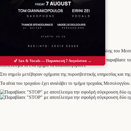
Προσθέστε το Messolonghi Voice ως
προτιμώμενη πηγή στο Google
Σοβαρό τροχαίο συνέβη πριν από λίγο στο κέντρο της πόλης του Με
Ο οδηγός τους ενός Ι.Χ ερχόμενο από την οδό Μιαούλη παραβίασε 
🎷 Sax & Vocals — Παρασκευή 7 Αυγούστου →
αποτέλεσμα το ένα όχημα να αναποδογυρίσει.
Στο σημείο μετέβησαν οχήματα της πυροσβεστικής υπηρεσίας και τη
Τα αίτια του τροχαίου έχει αναλάβει το τμήμα τροχαίας Μεσολογγίου.