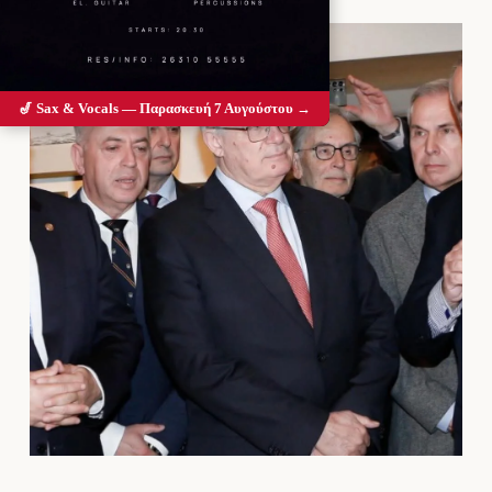
🎷 Sax & Vocals — Παρασκευή 7 Αυγούστου →