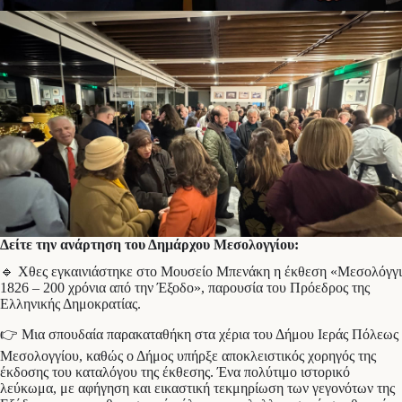
Δείτε την ανάρτηση του Δημάρχου Μεσολογγίου:
🔹 Χθες εγκαινιάστηκε στο Μουσείο Μπενάκη η έκθεση «Μεσολόγγι
1826 – 200 χρόνια από την Έξοδο», παρουσία του Πρόεδρος της
Ελληνικής Δημοκρατίας.
👉 Μια σπουδαία παρακαταθήκη στα χέρια του Δήμου Ιεράς Πόλεως
Μεσολογγίου, καθώς ο Δήμος υπήρξε αποκλειστικός χορηγός της
έκδοσης του καταλόγου της έκθεσης. Ένα πολύτιμο ιστορικό
λεύκωμα, με αφήγηση και εικαστική τεκμηρίωση των γεγονότων της