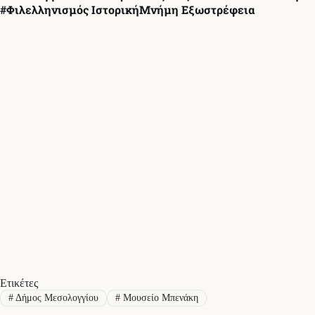
#Φιλελληνισμός ΙστορικήΜνήμη Εξωστρέφεια
Ετικέτες
#
Δήμος Μεσολογγίου
#
Μουσείο Μπενάκη