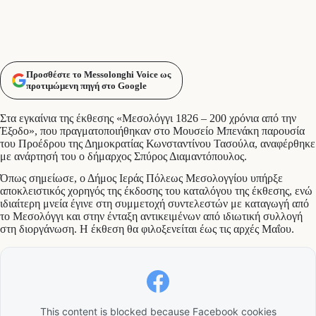
Προσθέστε το Messolonghi Voice ως
προτιμώμενη πηγή στο Google
Στα εγκαίνια της έκθεσης «Μεσολόγγι 1826 – 200 χρόνια από την
Έξοδο», που πραγματοποιήθηκαν στο Μουσείο Μπενάκη παρουσία
του Προέδρου της Δημοκρατίας Κωνσταντίνου Τασούλα, αναφέρθηκε
με ανάρτησή του ο δήμαρχος Σπύρος Διαμαντόπουλος.
Όπως σημείωσε, ο Δήμος Ιεράς Πόλεως Μεσολογγίου υπήρξε
αποκλειστικός χορηγός της έκδοσης του καταλόγου της έκθεσης, ενώ
ιδιαίτερη μνεία έγινε στη συμμετοχή συντελεστών με καταγωγή από
το Μεσολόγγι και στην ένταξη αντικειμένων από ιδιωτική συλλογή
στη διοργάνωση. Η έκθεση θα φιλοξενείται έως τις αρχές Μαΐου.
This content is blocked because Facebook cookies