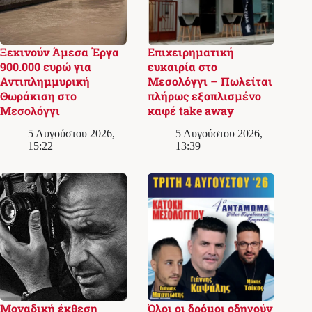
Ξεκινούν Άμεσα Έργα
Επιχειρηματική
900.000 ευρώ για
ευκαιρία στο
Αντιπλημμυρική
Μεσολόγγι – Πωλείται
Θωράκιση στο
πλήρως εξοπλισμένο
Μεσολόγγι
καφέ take away
5 Αυγούστου 2026,
5 Αυγούστου 2026,
15:22
13:39
Μοναδική έκθεση
Όλοι οι δρόμοι οδηγούν