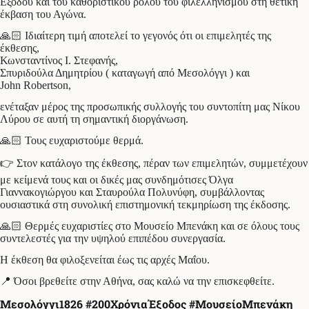
Εξόδου και του καθοριστικού ρόλου του φιλελληνισμού στη θετική
έκβαση του Αγώνα.
🙏🏻 Ιδιαίτερη τιμή αποτελεί το γεγονός ότι οι επιμελητές της
έκθεσης,
Κωνσταντίνος Ι. Στεφανής,
Σπυριδούλα Δημητρίου ( καταγωγή από Μεσολόγγι ) και
John Robertson,
ενέταξαν μέρος της προσωπικής συλλογής του συντοπίτη μας Νίκου
Λύρου σε αυτή τη σημαντική διοργάνωση.
🙏🏻 Τους ευχαριστούμε θερμά.
👉 Στον κατάλογο της έκθεσης, πέραν των επιμελητών, συμμετέχουν
με κείμενά τους και οι δικές μας συνδημότισες Όλγα
Γιαννακογιώργου και Σταυρούλα Πολυνύφη, συμβάλλοντας
ουσιαστικά στη συνολική επιστημονική τεκμηρίωση της έκδοσης.
🙏🏻 Θερμές ευχαριστίες στο Μουσείο Μπενάκη και σε όλους τους
συντελεστές για την υψηλού επιπέδου συνεργασία.
Η έκθεση θα φιλοξενείται έως τις αρχές Μαΐου.
📍 Όσοι βρεθείτε στην Αθήνα, σας καλώ να την επισκεφθείτε.
Μεσολόγγι1826 #200ΧρόνιαΈξοδος #ΜουσείοΜπενάκη