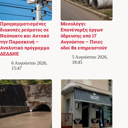
Προγραμματισμένες
Μεσολόγγι:
διακοπές ρεύματος σε
Επανέναρξη έργων
Ναύπακτο και Αστακό
ύδρευσης από 17
την Παρασκευή –
Αυγούστου – Ποιες
Αναλυτικό πρόγραμμα
οδοί θα επηρεαστούν
ΔΕΔΔΗΕ
5 Αυγούστου 2026,
18:45
6 Αυγούστου 2026,
15:47