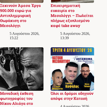
Ξεκινούν Άμεσα Έργα
Επιχειρηματική
900.000 ευρώ για
ευκαιρία στο
Αντιπλημμυρική
Μεσολόγγι – Πωλείται
Θωράκιση στο
πλήρως εξοπλισμένο
Μεσολόγγι
καφέ take away
5 Αυγούστου 2026,
5 Αυγούστου 2026,
15:22
13:39
Μοναδική έκθεση
Όλοι οι δρόμοι οδηγούν
φωτογραφίας του
απόψε στην Κατοχή
Νίκου Αλιάγα στο
4 Αυγούστου 2026,