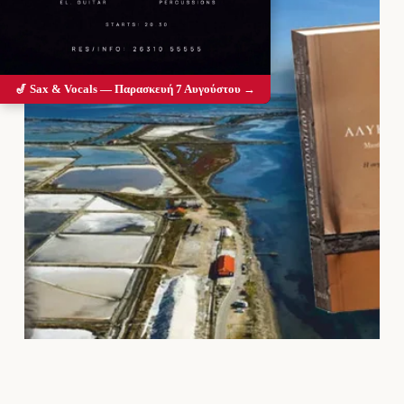
🎷 Sax & Vocals — Παρασκευή 7 Αυγούστου →