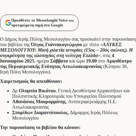
Προσθέστε το Messolonghi Voice ως
προτιμώμενη πηγή στο Google
Ο Δήμος Ιερής Πόλης Μεσολογγίου σας προσκαλεί στην παρουσίαση
του βιβλίου της
Όλγας Γιαννακογεώργου
με τίτλο «
ΑΛΥΚΕΣ
ΜΕΣΟΛΟΓΓΙΟΥ: Μισή χιλιετία ιστορίας (15ος – 20ός αιώνας). Η
συγκρότηση της αλοπηγίας στη νεότερη Ελλάδα
», στις
4
Ιανουαρίου 2025
, ημέρα
Σάββατο
και ώρα
19.00
στο
Αμφιθέατρο
της Περιφερειακής Ενότητας Αιτωλοακαρνανίας
(Κύπρου 30,
Ιερή Πόλη Μεσολογγίου).
Χαιρετισμούς θα απευθύνουν:
Δρ
Ολυμπία Βικάτου
, Γενική Διευθύντρια Αρχαιοτήτων και
Πολιτιστικής Κληρονομιάς του Υπουργείου Πολιτισμού
Αθανάσιος Μαυρομμάτης
, Αντιπεριφερειάρχης Π.Ε.
Αιτωλοακαρνανίας
Σπυρίδων Διαμαντόπουλος
, Δήμαρχος Ιεράς Πόλεως
Μεσολογγίου
Την παρουσίαση το βιβλίου θα κάνουν: