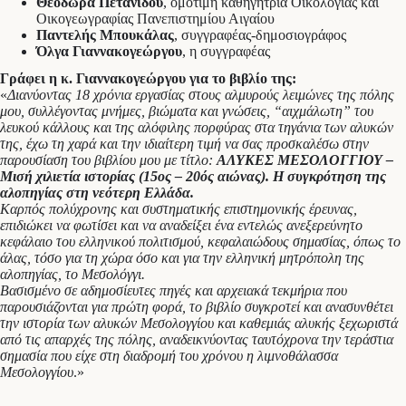
Θεοδώρα Πετανίδου
, ομότιμη καθηγήτρια Οικολογίας και
Οικογεωγραφίας Πανεπιστημίου Αιγαίου
Παντελής Μπουκάλας
, συγγραφέας-δημοσιογράφος
Όλγα Γιαννακογεώργου
, η συγγραφέας
Γράφει η κ. Γιαννακογεώργου για το βιβλίο της:
«
Διανύοντας 18 χρόνια εργασίας στους αλμυρούς λειμώνες της πόλης
μου, συλλέγοντας μνήμες, βιώματα και γνώσεις, “αιχμάλωτη” του
λευκού κάλλους και της αλόφιλης πορφύρας στα τηγάνια των αλυκών
της, έχω τη χαρά και την ιδιαίτερη τιμή να σας προσκαλέσω στην
παρουσίαση του βιβλίου μου με τίτλο:
ΑΛΥΚΕΣ ΜΕΣΟΛΟΓΓΙΟΥ –
Μισή χιλιετία ιστορίας (15ος – 20ός αιώνας). Η συγκρότηση της
αλοπηγίας στη νεότερη Ελλάδα.
Καρπός πολύχρονης και συστηματικής επιστημονικής έρευνας,
επιδιώκει να φωτίσει και να αναδείξει ένα εντελώς ανεξερεύνητο
κεφάλαιο του ελληνικού πολιτισμού, κεφαλαιώδους σημασίας, όπως το
άλας, τόσο για τη χώρα όσο και για την ελληνική μητρόπολη της
αλοπηγίας, το Μεσολόγγι.
Βασισμένο σε αδημοσίευτες πηγές και αρχειακά τεκμήρια που
παρουσιάζονται για πρώτη φορά, το βιβλίο συγκροτεί και ανασυνθέτει
την ιστορία των αλυκών Μεσολογγίου και καθεμιάς αλυκής ξεχωριστά
από τις απαρχές της πόλης, αναδεικνύοντας ταυτόχρονα την τεράστια
σημασία που είχε στη διαδρομή του χρόνου η λιμνοθάλασσα
Μεσολογγίου
.»