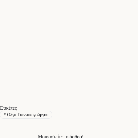
Ετικέτες
#
Όλγα Γιαννακογεώργου
Μοιραστείτε το άρθρο!