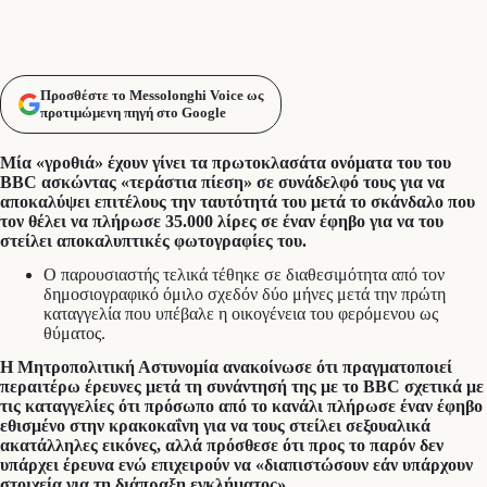
Προσθέστε το Messolonghi Voice ως
προτιμώμενη πηγή στο Google
Μία «γροθιά» έχουν γίνει τα πρωτοκλασάτα ονόματα του του
BBC ασκώντας «τεράστια πίεση» σε συνάδελφό τους για να
αποκαλύψει επιτέλους την ταυτότητά του μετά το σκάνδαλο που
τον θέλει να πλήρωσε 35.000 λίρες σε έναν έφηβο για να του
στείλει αποκαλυπτικές φωτογραφίες του.
Ο παρουσιαστής τελικά τέθηκε σε διαθεσιμότητα από τον
δημοσιογραφικό όμιλο σχεδόν δύο μήνες μετά την πρώτη
καταγγελία που υπέβαλε η οικογένεια του φερόμενου ως
θύματος.
Η Μητροπολιτική Αστυνομία ανακοίνωσε ότι πραγματοποιεί
περαιτέρω έρευνες μετά τη συνάντησή της με το BBC σχετικά με
τις καταγγελίες ότι πρόσωπο από το κανάλι πλήρωσε έναν έφηβο
εθισμένο στην κρακοκαΐνη για να τους στείλει σεξουαλικά
ακατάλληλες εικόνες, αλλά πρόσθεσε ότι προς το παρόν δεν
υπάρχει έρευνα ενώ επιχειρούν να «διαπιστώσουν εάν υπάρχουν
στοιχεία για τη διάπραξη εγκλήματος».