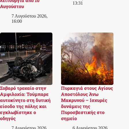
λειτουργία από 10
13:31
Αυγούστου
7 Αυγούστου 2026,
16:00
Σοβαρό τροχαίο στην
Πυρκαγιά στους Αγίους
Αμφιλοχία: Τούμπαρε
Αποστόλους Άνω
αυτοκίνητο στη δυτική
Μακρυνού – Ισχυρές
είσοδο της πόλης και
δυνάμεις της
εγκλωβίστηκε ο
Πυροσβεστικής στο
οδηγός
σημείο
7 Αυγούστου 2026,
6 Αυγούστου 2026,