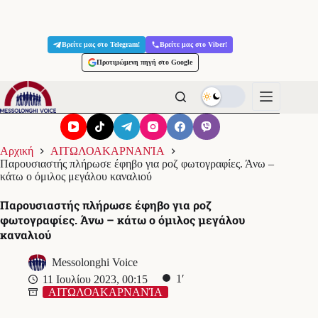
Μετάβαση
στο
Βρείτε μας στο Telegram!
Βρείτε μας στο Viber!
περιεχόμενο
Προτιμώμενη πηγή στο Google
Αρχική
ΑΙΤΩΛΟΑΚΑΡΝΑΝΊΑ
Παρουσιαστής πλήρωσε έφηβο για ροζ φωτογραφίες. Άνω –
κάτω ο όμιλος μεγάλου καναλιού
Παρουσιαστής πλήρωσε έφηβο για ροζ
φωτογραφίες. Άνω – κάτω ο όμιλος μεγάλου
καναλιού
Messolonghi Voice
1′
11 Ιουλίου 2023, 00:15
ΑΙΤΩΛΟΑΚΑΡΝΑΝΊΑ