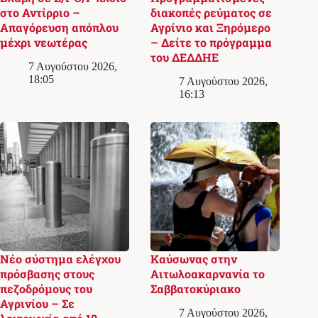
στο Αντίρριο –
διακοπές ρεύματος σε
Απαγόρευση απόπλου
Αγρίνιο και Ξηρόμερο
μέχρι νεωτέρας
– Δείτε το πρόγραμμα
του ΔΕΔΔΗΕ
7 Αυγούστου 2026,
18:05
7 Αυγούστου 2026,
16:13
Νέο σύστημα ελέγχου
Καύσωνας στην
πρόσβασης στους
Αιτωλοακαρνανία το
πεζοδρόμους του
Σαββατοκύριακο
Αγρινίου – Σε
7 Αυγούστου 2026,