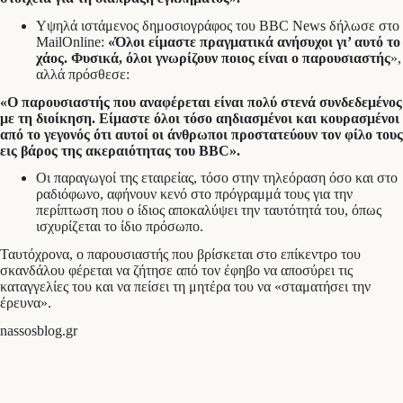
Υψηλά ιστάμενος δημοσιογράφος του BBC News δήλωσε στο
MailOnline:
«Όλοι είμαστε πραγματικά ανήσυχοι γι’ αυτό το
χάος. Φυσικά, όλοι γνωρίζουν ποιος είναι ο παρουσιαστής
»,
αλλά πρόσθεσε:
«Ο παρουσιαστής που αναφέρεται είναι πολύ στενά συνδεδεμένος
με τη διοίκηση. Είμαστε όλοι τόσο αηδιασμένοι και κουρασμένοι
από το γεγονός ότι αυτοί οι άνθρωποι προστατεύουν τον φίλο τους
εις βάρος της ακεραιότητας του BBC».
Οι παραγωγοί της εταιρείας, τόσο στην τηλεόραση όσο και στο
ραδιόφωνο, αφήνουν κενό στο πρόγραμμά τους για την
περίπτωση που ο ίδιος αποκαλύψει την ταυτότητά του, όπως
ισχυρίζεται το ίδιο πρόσωπο.
Ταυτόχρονα, ο παρουσιαστής που βρίσκεται στο επίκεντρο του
σκανδάλου φέρεται να ζήτησε από τον έφηβο να αποσύρει τις
καταγγελίες του και να πείσει τη μητέρα του να «σταματήσει την
έρευνα».
nassosblog.gr