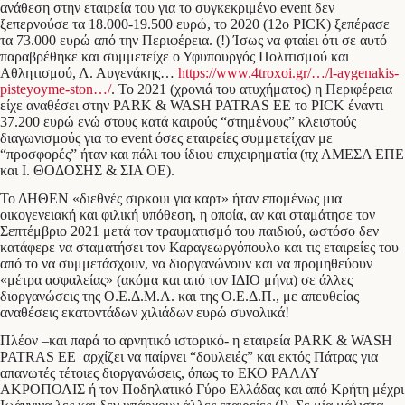
ανάθεση στην εταιρεία του για το συγκεκριμένο event δεν
ξεπερνούσε τα 18.000-19.500 ευρώ, το 2020 (12ο PICK) ξεπέρασε
τα 73.000 ευρώ από την Περιφέρεια. (!) Ίσως να φταίει ότι σε αυτό
παραβρέθηκε και συμμετείχε ο Υφυπουργός Πολιτισμού και
Αθλητισμού, Λ. Αυγενάκης…
https://www.4troxoi.gr/…/l-aygenakis-
pisteyoyme-ston…/
. Το 2021 (χρονιά του ατυχήματος) η Περιφέρεια
είχε αναθέσει στην PARK & WASH PATRAS ΕΕ το PICK έναντι
37.200 ευρώ ενώ στους κατά καιρούς “στημένους” κλειστούς
διαγωνισμούς για το event όσες εταιρείες συμμετείχαν με
“προσφορές” ήταν και πάλι του ίδιου επιχειρηματία (πχ ΑΜΕΣΑ ΕΠΕ
και Ι. ΘΟΔΟΣΗΣ & ΣΙΑ ΟΕ).
Το ΔΗΘΕΝ «διεθνές σιρκουι για καρτ» ήταν επομένως μια
οικογενειακή και φιλική υπόθεση, η οποία, αν και σταμάτησε τον
Σεπτέμβριο 2021 μετά τον τραυματισμό του παιδιού, ωστόσο δεν
κατάφερε να σταματήσει τον Καραγεωργόπουλο και τις εταιρείες του
από το να συμμετάσχουν, να διοργανώνουν και να προμηθεύουν
«μέτρα ασφαλείας» (ακόμα και από τον ΙΔΙΟ μήνα) σε άλλες
διοργανώσεις της Ο.Ε.Δ.Μ.Α. και της Ο.Ε.Δ.Π., με απευθείας
αναθέσεις εκατοντάδων χιλιάδων ευρώ συνολικά!
Πλέον –και παρά το αρνητικό ιστορικό- η εταιρεία PARK & WASH
PATRAS ΕΕ αρχίζει να παίρνει “δουλειές” και εκτός Πάτρας για
απανωτές τέτοιες διοργανώσεις, όπως το ΕΚΟ ΡΑΛΛΥ
ΑΚΡΟΠΟΛΙΣ ή τον Ποδηλατικό Γύρο Ελλάδας και από Κρήτη μέχρι