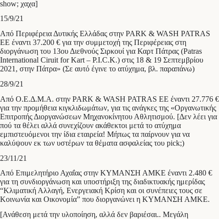
show; χαχα]
15/9/21
Από Περιφέρεια Δυτικής Ελλάδας στην PARK & WASH PATRAS
ΕΕ έναντι 37.200 € για την συμμετοχή της Περιφέρειας στη
διοργάνωση του 13ου Διεθνούς Σιρκουί για Καρτ Πάτρας (Patras
International Ciruit for Kart – P.I.C.K.) στις 18 & 19 Σεπτεμβρίου
2021, στην Πάτρα» (Σε αυτό έγινε το ατύχημα, βλ. παραπάνω)
28/9/21
Από Ο.Ε.Δ.Μ.Α. στην PARK & WASH PATRAS ΕΕ έναντι 27.776 €
για την προμήθεια κιγκλιδωμάτων, για τις ανάγκες της «Οργανωτικής
Επιτροπής Διοργανώσεων Μηχανοκίνητου Αθλητισμού. [Δεν λέει για
πού τα θέλει αλλά συνεχίζουν ακάθεκτοι μετά το ατύχημα
εμπιστευόμενοι την ίδια εταιρεία! Μήπως τα παίρνουν για να
καλύψουν εκ των υστέρων τα θέματα ασφαλείας του pick;)
23/11/21
Από Επιμελητήριο Αχαΐας στην ΚΥΜΑΝΣΗ ΑΜΚΕ έναντι 2.480 €
για τη συνδιοργάνωση και υποστήριξη της διαδικτυακής ημερίδας
“Κλιματική Αλλαγή, Ενεργειακή Κρίση και οι συνέπειες τους σε
Κοινωνία και Οικονομία” που διοργανώνει η ΚΥΜΑΝΣΗ ΑΜΚΕ.
[Ανάθεση μετά την υλοποίηση, αλλά δεν βαριέσαι.. Μεγάλη