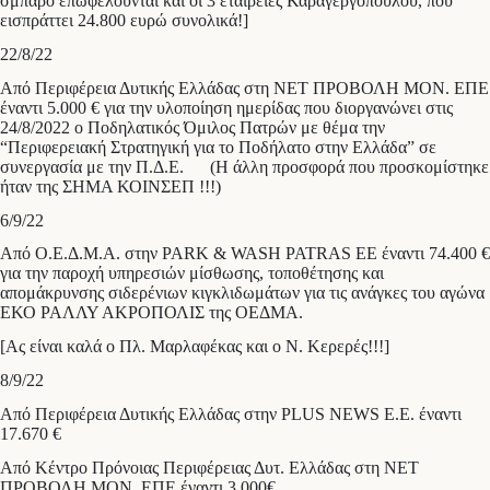
σμπάρο επωφελούνται και οι 3 εταιρείες Καραγεργόπουλου, που
εισπράττει 24.800 ευρώ συνολικά!]
22/8/22
Από Περιφέρεια Δυτικής Ελλάδας στη ΝΕΤ ΠΡΟΒΟΛΗ ΜΟΝ. ΕΠΕ
έναντι 5.000 € για την υλοποίηση ημερίδας που διοργανώνει στις
24/8/2022 ο Ποδηλατικός Όμιλος Πατρών με θέμα την
“Περιφερειακή Στρατηγική για το Ποδήλατο στην Ελλάδα” σε
συνεργασία με την Π.Δ.Ε. (Η άλλη προσφορά που προσκομίστηκε
ήταν της ΣΗΜΑ ΚΟΙΝΣΕΠ !!!)
6/9/22
Από Ο.Ε.Δ.Μ.Α. στην PARK & WASH PATRAS ΕΕ έναντι 74.400 €
για την παροχή υπηρεσιών μίσθωσης, τοποθέτησης και
απομάκρυνσης σιδερένιων κιγκλιδωμάτων για τις ανάγκες του αγώνα
ΕΚΟ ΡΑΛΛΥ ΑΚΡΟΠΟΛΙΣ της ΟΕΔΜΑ.
[Ας είναι καλά ο Πλ. Μαρλαφέκας και ο Ν. Κερερές!!!]
8/9/22
Από Περιφέρεια Δυτικής Ελλάδας στην PLUS NEWS E.E. έναντι
17.670 €
Από Κέντρο Πρόνοιας Περιφέρειας Δυτ. Ελλάδας στη ΝΕΤ
ΠΡΟΒΟΛΗ ΜΟΝ. ΕΠΕ έναντι 3.000€