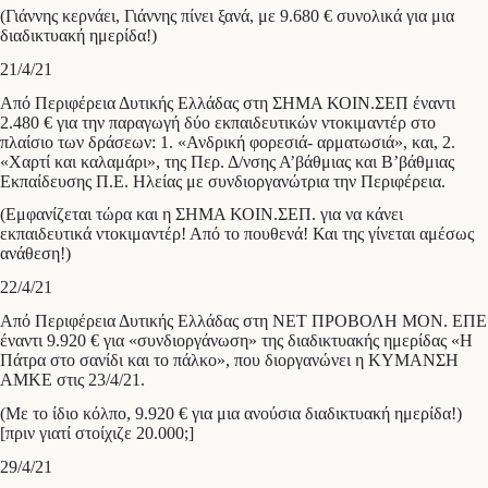
(Γιάννης κερνάει, Γιάννης πίνει ξανά, με 9.680 € συνολικά για μια
διαδικτυακή ημερίδα!)
21/4/21
Από Περιφέρεια Δυτικής Ελλάδας στη ΣΗΜΑ ΚΟΙΝ.ΣΕΠ έναντι
2.480 € για την παραγωγή δύο εκπαιδευτικών ντοκιμαντέρ στο
πλαίσιο των δράσεων: 1. «Ανδρική φορεσιά- αρματωσιά», και, 2.
«Χαρτί και καλαμάρι», της Περ. Δ/νσης Α’βάθμιας και Β’βάθμιας
Εκπαίδευσης Π.Ε. Ηλείας με συνδιοργανώτρια την Περιφέρεια.
(Εμφανίζεται τώρα και η ΣΗΜΑ ΚΟΙΝ.ΣΕΠ. για να κάνει
εκπαιδευτικά ντοκιμαντέρ! Από το πουθενά! Και της γίνεται αμέσως
ανάθεση!)
22/4/21
Από Περιφέρεια Δυτικής Ελλάδας στη ΝΕΤ ΠΡΟΒΟΛΗ ΜΟΝ. ΕΠΕ
έναντι 9.920 € για «συνδιοργάνωση» της διαδικτυακής ημερίδας «Η
Πάτρα στο σανίδι και το πάλκο», που διοργανώνει η ΚΥΜΑΝΣΗ
ΑΜΚΕ στις 23/4/21.
(Με το ίδιο κόλπο, 9.920 € για μια ανούσια διαδικτυακή ημερίδα!)
[πριν γιατί στοίχιζε 20.000;]
29/4/21