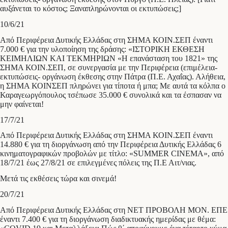
αυξάνεται το κόστος; Ξαναπληρώνονται οι εκτυπώσεις;]
10/6/21
Από Περιφέρεια Δυτικής Ελλάδας στη ΣΗΜΑ ΚΟΙΝ.ΣΕΠ έναντι
7.000 € για την υλοποίηση της δράσης: «ΙΣΤΟΡΙΚΗ ΕΚΘΕΣΗ
ΚΕΙΜΗΛΙΩΝ ΚΑΙ ΤΕΚΜΗΡΙΩΝ «Η επανάσταση του 1821» της
ΣΗΜΑ ΚΟΙΝ.ΣΕΠ, σε συνεργασία με την Περιφέρεια (επιμέλεια-
εκτυπώσεις- οργάνωση έκθεσης στην Πάτρα (Π.Ε. Αχαΐας). Αλήθεια,
η ΣΗΜΑ ΚΟΙΝΣΕΠ πληρώνει για τίποτα ή μπα; Με αυτά τα κόλπα ο
Καραγεωργόπουλος τσέπωσε 35.000 € συνολικά και τα έσπασαν να
μην φαίνεται!
17/7/21
Από Περιφέρεια Δυτικής Ελλάδας στη ΣΗΜΑ ΚΟΙΝ.ΣΕΠ έναντι
14.880 € για τη διοργάνωση από την Περιφέρεια Δυτικής Ελλάδας 6
κινηματογραφικών προβολών με τίτλο: «SUMMER CINEMA», από
18/7/21 έως 27/8/21 σε επιλεγμένες πόλεις της Π.Ε Αιτ/νιας.
Μετά τις εκθέσεις τώρα και σινεμά!
20/7/21
Από Περιφέρεια Δυτικής Ελλάδας στη ΝΕΤ ΠΡΟΒΟΛΗ ΜΟΝ. ΕΠΕ
έναντι 7.400 € για τη διοργάνωση διαδικτυακής ημερίδας με θέμα: