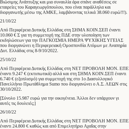
Βιώσιμης Ανάπτυξης και μια συναυλία άρα σπάνε αναθέσεις σε
εταιρείες του Καραγεωργόπουλου, που είναι παράλληλα και
διοργανωτής μέσω της ΑΜΚΕ, λαμβάνοντας τελικά 38.060 ευρώ!!!).
21/10/22
Από Περιφέρεια Δυτικής Ελλάδας στη ΣΗΜΑ ΚΟΙΝ.ΣΕΠ έναντι
10.060 € Σ για τη συμμετοχή της ΠΔΕ στην υλοποίηση των
εκδηλώσεων για την ΠΑΓΚΟΣΜΙΑ ΗΜΕΡΑ ΨΥΧΙΚΗΣ ΥΓΕΙΑΣ
που διοργανώνει η Περιφερειακή Ομοσπονδία Ατόμων με Αναπηρία
Δυτ. Ελλάδας στις 8-9/10/2022.
25/10/22
Από Περιφέρεια Δυτικής Ελλάδας στη ΝΕΤ ΠΡΟΒΟΛΗ ΜΟΝ. ΕΠΕ
έναντι 9.247 € (εκτυπωτικά) αλλά και στη ΣΗΜΑ ΚΟΙΝ.ΣΕΠ έναντι
6.740 € (εξοπλισμό) για συμμετοχή της στο 1ο Διασυλλογικό
Πανελλήνιο Πρωτάθλημα Sumo που διοργανώνει ο Α.Σ. ΛΕΩΝ στις
30/10/2022.
[Σύνολο 15.987 ευρώ για την οικογένεια. Άλλοι δεν υπάρχουν γι
αυτές τις δουλειές;]
26/10/22
Από Περιφέρεια Δυτικής Ελλάδας στη ΝΕΤ ΠΡΟΒΟΛΗ ΜΟΝ. ΕΠΕ
έναντι 24.800 € καθώς και από Επιμελητήριο Αχαΐας στην