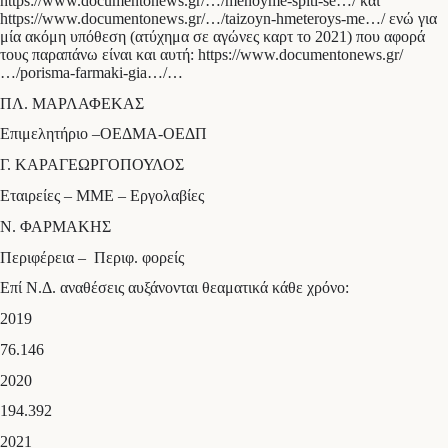
https://www.documentonews.gr/…/menoyme-spiti-se…/ και
https://www.documentonews.gr/…/taizoyn-hmeteroys-me…/ ενώ για
μία ακόμη υπόθεση (ατύχημα σε αγώνες καρτ το 2021) που αφορά
τους παραπάνω είναι και αυτή: https://www.documentonews.gr/
…/porisma-farmaki-gia…/…
ΠΛ. ΜΑΡΛΑΦΕΚΑΣ
Επιμελητήριο –ΟΕΔΜΑ-ΟΕΔΠ
Γ. ΚΑΡΑΓΕΩΡΓΟΠΟΥΛΟΣ
Εταιρείες – ΜΜΕ – Εργολαβίες
Ν. ΦΑΡΜΑΚΗΣ
Περιφέρεια – Περιφ. φορείς
Επί Ν.Δ. αναθέσεις αυξάνονται θεαματικά κάθε χρόνο:
2019
76.146
2020
194.392
2021