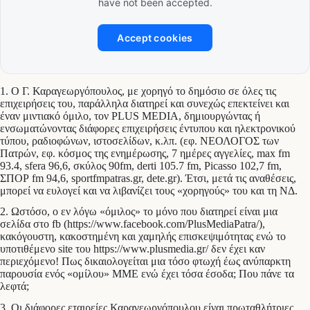
have not been accepted.
Accept cookies
1. Ο Γ. Καραγεωργόπουλος, με χορηγό το δημόσιο σε όλες τις
επιχειρήσεις του, παράλληλα διατηρεί και συνεχώς επεκτείνει και
έναν μιντιακό όμιλο, τον PLUS MEDIA, δημιουργώντας ή
ενσωματώνοντας διάφορες επιχειρήσεις έντυπου και ηλεκτρονικού
τύπου, ραδιοφώνων, ιστοσελίδων, κ.λπ. (εφ. ΝΕΟΛΟΓΟΣ των
Πατρών, εφ. κόσμος της ενημέρωσης, 7 ημέρες αγγελίες, max fm
93.4, sfera 96,6, σκύλος 90fm, derti 105.7 fm, Picasso 102,7 fm,
ΣΠΟΡ fm 94,6, sportfmpatras.gr, dete.gr). Έτσι, μετά τις αναθέσεις,
μπορεί να ευλογεί και να λιβανίζει τους «χορηγούς» του και τη ΝΔ.
2. Ωστόσο, ο εν λόγω «όμιλος» το μόνο που διατηρεί είναι μια
σελίδα στο fb (https://www.facebook.com/PlusMediaPatra/),
κακόγουστη, κακοστημένη και χαμηλής επισκεψιμότητας ενώ το
υποτιθέμενο site του https://www.plusmedia.gr/ δεν έχει καν
περιεχόμενο! Πως δικαιολογείται μια τόσο φτωχή έως ανύπαρκτη
παρουσία ενός «ομίλου» ΜΜΕ ενώ έχει τόσα έσοδα; Που πάνε τα
λεφτά;
3. Οι διάφορες εταιρείες Καραγεωργόπουλου είναι πρωταθλήτριες