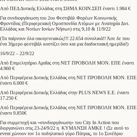
Από ΠΕΔ Δυτικής Ελλάδας στη ΣΗΜΑ ΚΟΙΝ.ΣΕΠ έναντι 1.984 €
Για συνδιοργάνωση του 2ου Φεστιβάλ Φορέων Κοινωνικής
Φροντίδας (Περιφερειακή Ομοσπονδία Ατόμων με Αναπηρία Δυτ.
Ελλάδας και Νοτίων Ιονίων Νήσων) στις 9,10 & 11/9/22
(Τα παίρνουν όλα οικογενειακώς!!! 22.654 συνολικά!! Άσε δε που
ένα 3ήμερο φεστιβάλ κοστίζει όσο και μια διαδικτυακή ημερίδα!)
16/9/22 – 22/9/22
Από Επιμελητήριο Αχαΐας στη ΝΕΤ ΠΡΟΒΟΛΗ ΜΟΝ. ΕΠΕ έναντι
4.960 €
Από Περιφέρεια Δυτικής Ελλάδας στη ΝΕΤ ΠΡΟΒΟΛΗ ΜΟΝ. ΕΠΕ
έναντι 6.000 €
Από Περιφέρεια Δυτικής Ελλάδας στην PLUS NEWS E.E. έναντι
17.250 €
Από Περιφέρεια Δυτικής Ελλάδας στη ΝΕΤ ΠΡΟΒΟΛΗ ΜΟΝ. ΕΠΕ
έναντι 9.850€
Για συμμετοχή και «συνδιοργάνωση» του City In Action που
διοργανώνει στις 23-24/9/22 η ΚΥΜΑΝΣΗ ΑΜΚΕ ! (Σε αυτό το
event χώνουν τον 1ο ποδηλατικό γύρο Πάτρας, το 1ο Συνέδριο