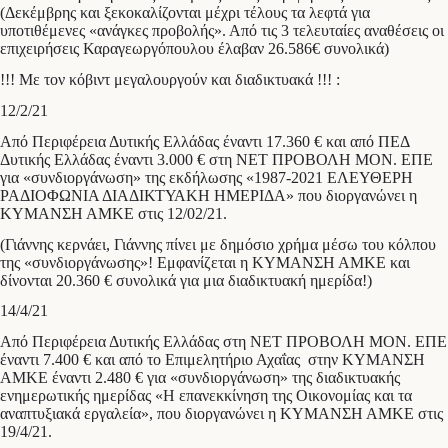
(Δεκέμβρης και ξεκοκαλίζονται μέχρι τέλους τα λεφτά για
υποτιθέμενες «ανάγκες προβολής». Από τις 3 τελευταίες αναθέσεις οι
επιχειρήσεις Καραγεωργόπουλου έλαβαν 26.586€ συνολικά)
!!! Με τον κόβιντ μεγαλουργούν και διαδικτυακά !!! :
12/2/21
Από Περιφέρεια Δυτικής Ελλάδας έναντι 17.360 € και από ΠΕΔ
Δυτικής Ελλάδας έναντι 3.000 € στη ΝΕΤ ΠΡΟΒΟΛΗ ΜΟΝ. ΕΠΕ
για «συνδιοργάνωση» της εκδήλωσης «1987-2021 ΕΛΕΥΘΕΡΗ
ΡΑΔΙΟΦΩΝΙΑ ΔΙΑΔΙΚΤΥΑΚΗ ΗΜΕΡΙΔΑ» που διοργανώνει η
ΚΥΜΑΝΣΗ ΑΜΚΕ στις 12/02/21.
(Γιάννης κερνάει, Γιάννης πίνει με δημόσιο χρήμα μέσω του κόλπου
της «συνδιοργάνωσης»! Εμφανίζεται η ΚΥΜΑΝΣΗ ΑΜΚΕ και
δίνονται 20.360 € συνολικά για μια διαδικτυακή ημερίδα!)
14/4/21
Από Περιφέρεια Δυτικής Ελλάδας στη ΝΕΤ ΠΡΟΒΟΛΗ ΜΟΝ. ΕΠΕ
έναντι 7.400 € και από το Επιμελητήριο Αχαΐας στην ΚΥΜΑΝΣΗ
ΑΜΚΕ έναντι 2.480 € για «συνδιοργάνωση» της διαδικτυακής
ενημερωτικής ημερίδας «Η επανεκκίνηση της Οικονομίας και τα
αναπτυξιακά εργαλεία», που διοργανώνει η ΚΥΜΑΝΣΗ ΑΜΚΕ στις
19/4/21.