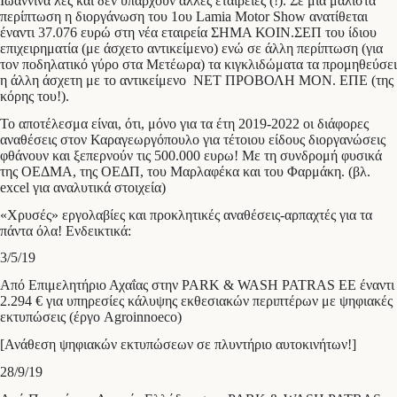
Ιωάννινα λες και δεν υπάρχουν άλλες εταιρείες (!). Σε μία μάλιστα
περίπτωση η διοργάνωση του 1ου Lamia Motor Show ανατίθεται
έναντι 37.076 ευρώ στη νέα εταιρεία ΣΗΜΑ ΚΟΙΝ.ΣΕΠ του ίδιου
επιχειρηματία (με άσχετο αντικείμενο) ενώ σε άλλη περίπτωση (για
τον ποδηλατικό γύρο στα Μετέωρα) τα κιγκλιδώματα τα προμηθεύσει
η άλλη άσχετη με το αντικείμενο ΝΕΤ ΠΡΟΒΟΛΗ ΜΟΝ. ΕΠΕ (της
κόρης του!).
Το αποτέλεσμα είναι, ότι, μόνο για τα έτη 2019-2022 οι διάφορες
αναθέσεις στον Καραγεωργόπουλο για τέτοιου είδους διοργανώσεις
φθάνουν και ξεπερνούν τις 500.000 ευρω! Με τη συνδρομή φυσικά
της ΟΕΔΜΑ, της ΟΕΔΠ, του Μαρλαφέκα και του Φαρμάκη. (βλ.
excel για αναλυτικά στοιχεία)
«Χρυσές» εργολαβίες και προκλητικές αναθέσεις-αρπαχτές για τα
πάντα όλα! Ενδεικτικά:
3/5/19
Από Επιμελητήριο Αχαΐας στην PARK & WASH PATRAS ΕΕ έναντι
2.294 € για υπηρεσίες κάλυψης εκθεσιακών περιπτέρων με ψηφιακές
εκτυπώσεις (έργο Agroinnoeco)
[Ανάθεση ψηφιακών εκτυπώσεων σε πλυντήριο αυτοκινήτων!]
28/9/19