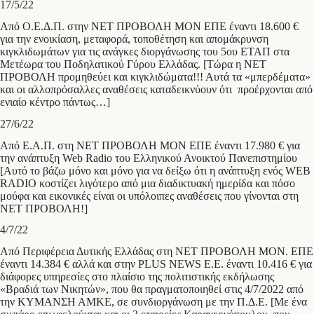
17/5/22
Από Ο.Ε.Δ.Π. στην ΝΕΤ ΠΡΟΒΟΛΗ ΜΟΝ ΕΠΕ έναντι 18.600 €
για την ενοικίαση, μεταφορά, τοποθέτηση και απομάκρυνση
κιγκλιδωμάτων για τις ανάγκες διοργάνωσης του 5ου ΕΤΑΠ στα
Μετέωρα του Ποδηλατικού Γύρου Ελλάδας. [Τώρα η ΝΕΤ
ΠΡΟΒΟΛΗ προμηθεύει και κιγκλιδώματα!!! Αυτά τα «μπερδέματα»
και οι αλλοπρόσαλλες αναθέσεις καταδεικνύουν ότι προέρχονται από
ενιαίο κέντρο πάντως…]
27/6/22
Από Ε.Α.Π. στη ΝΕΤ ΠΡΟΒΟΛΗ ΜΟΝ ΕΠΕ έναντι 17.980 € για
την ανάπτυξη Web Radio του Ελληνικού Ανοικτού Πανεπιστημίου
[Αυτό το βάζω μόνο και μόνο για να δείξω ότι η ανάπτυξη ενός WEB
RADIO κοστίζει λιγότερο από μια διαδικτυακή ημερίδα και πόσο
μούφα και εικονικές είναι οι υπόλοιπες αναθέσεις που γίνονται στη
ΝΕΤ ΠΡΟΒΟΛΗ!]
4/7/22
Από Περιφέρεια Δυτικής Ελλάδας στη ΝΕΤ ΠΡΟΒΟΛΗ ΜΟΝ. ΕΠΕ
έναντι 14.384 € αλλά και στην PLUS NEWS E.E. έναντι 10.416 € για
διάφορες υπηρεσίες στο πλαίσιο της πολιτιστικής εκδήλωσης
«Βραδιά των Νικητών», που θα πραγματοποιηθεί στις 4/7/2022 από
την ΚΥΜΑΝΣΗ ΑΜΚΕ, σε συνδιοργάνωση με την Π.Δ.Ε. [Με ένα