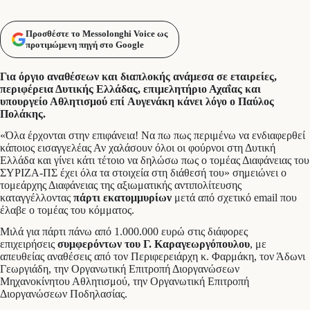
Προσθέστε το Messolonghi Voice ως
προτιμώμενη πηγή στο Google
Για όργιο αναθέσεων και διαπλοκής ανάμεσα σε εταιρείες,
περιφέρεια Δυτικής Ελλάδας, επιμελητήριο Αχαΐας και
υπουργείο Αθλητισμού επί Αυγενάκη κάνει λόγο ο Παύλος
Πολάκης.
«Όλα έρχονται στην επιφάνεια! Να πω πως περιμένω να ενδιαφερθεί
κάποιος εισαγγελέας Αν χαλάσουν όλοι οι φούρνοι στη Δυτική
Ελλάδα και γίνει κάτι τέτοιο να δηλώσω πως ο τομέας Διαφάνειας του
ΣΥΡΙΖΑ-ΠΣ έχει όλα τα στοιχεία στη διάθεσή του» σημειώνει ο
τομεάρχης Διαφάνειας της αξιωματικής αντιπολίτευσης
καταγγέλλοντας
πάρτι εκατομμυρίων
μετά από σχετικό email που
έλαβε ο τομέας του κόμματος.
Μιλά για πάρτι πάνω από 1.000.000 ευρώ στις διάφορες
επιχειρήσεις
συμφερόντων του Γ. Καραγεωργόπουλου
, με
απευθείας αναθέσεις από τον Περιφερειάρχη κ. Φαρμάκη, τον Άδωνι
Γεωργιάδη, την Οργανωτική Επιτροπή Διοργανώσεων
Μηχανοκίνητου Αθλητισμού, την Οργανωτική Επιτροπή
Διοργανώσεων Ποδηλασίας.