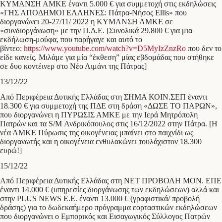
ΚΥΜΑΝΣΗ ΑΜΚΕ έναντι 5.000 € για συμμετοχή στις εκδηλώσεις
«ΓΗΣ ΑΠΟΔΗΜΟΙ ΕΛΛΗΝΕΣ: Πάτρα-Νήσος Ellis» που
διοργανώνει 20-27/11/ 2022 η ΚΥΜΑΝΣΗ ΑΜΚΕ σε
«συνδιοργάνωση» με την Π.Δ.Ε. [Συνολικά 29.800 € για μια
εκδήλωση-μούφα, που παρήγαγε και αυτό το
βίντεο:
https://www.youtube.com/watch?v=D5MyIzZnzRo
που δεν το
είδε κανείς. Μιλάμε για μία “έκθεση” μίας εβδομάδας που στήθηκε
σε δυο κοντέινερ στο Νέο Λιμάνι της Πάτρας]
13/12/22
Από Περιφέρεια Δυτικής Ελλάδας στη ΣΗΜΑ ΚΟΙΝ.ΣΕΠ έναντι
18.300 € για συμμετοχή της ΠΔΕ στη δράση «ΔΩΣΕ ΤΟ ΠΑΡΩΝ»,
που διοργανώνει η ΠΥΡΩΣΙΣ ΑΜΚΕ με την Ιερά Μητρόπολη
Πατρών και τα S/M Ανδρικόπουλος στις 16/12/2022 στην Πάτρα. [Η
νέα ΑΜΚΕ Πύρωσις της οικογένειας μπαίνει στο παιχνίδι ως
διοργανωτής και η οικογένεια ενθυλακώνει τουλάχιστον 18.300
ευρώ!]
15/12/22
Από Περιφέρεια Δυτικής Ελλάδας στη ΝΕΤ ΠΡΟΒΟΛΗ ΜΟΝ. ΕΠΕ
έναντι 14.000 € (υπηρεσίες διοργάνωσης των εκδηλώσεων) αλλά και
στην PLUS NEWS E.E. έναντι 13.000 € (γραφιστικά/ προβολή
δράσης) για το δωδεκαήμερο πρόγραμμα εορταστικών εκδηλώσεων
που διοργανώνει ο Εμπορικός και Εισαγωγικός Σύλλογος Πατρών