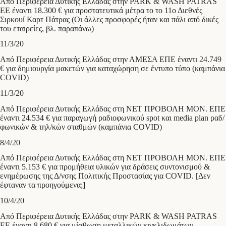
Από Περιφέρεια Δυτικής Ελλάδας στην PARK & WASH PATRAS
ΕΕ έναντι 18.300 € για προστατευτικά μέτρα το το 11ο Διεθνές
Σιρκουί Καρτ Πάτρας (Οι άλλες προσφορές ήταν και πάλι από δικές
του εταιρείες, βλ. παραπάνω)
11/3/20
Από Περιφέρεια Δυτικής Ελλάδας στην ΑΜΕΣΑ ΕΠΕ έναντι 24.749
€ για δημιουργία μακετών για καταχώρηση σε έντυπο τύπο (καμπάνια
COVID)
11/3/20
Από Περιφέρεια Δυτικής Ελλάδας στη ΝΕΤ ΠΡΟΒΟΛΗ ΜΟΝ. ΕΠΕ
έναντι 24.534 € για παραγωγή ραδιοφωνικού spot και media plan ραδ/
φωνικών & τηλ/κών σταθμών (καμπάνια COVID)
8/4/20
Από Περιφέρεια Δυτικής Ελλάδας στη ΝΕΤ ΠΡΟΒΟΛΗ ΜΟΝ. ΕΠΕ
έναντι 5.153 € για προμήθεια υλικών για δράσεις συντονισμού &
ενημέρωσης της Δ/νσης Πολιτικής Προστασίας για COVID. [Δεν
έφταναν τα προηγούμενα;]
10/4/20
Από Περιφέρεια Δυτικής Ελλάδας στην PARK & WASH PATRAS
ΕΕ έναντι 8.680 € για μίσθωση μεταλλικών κιγκλιδωμάτων