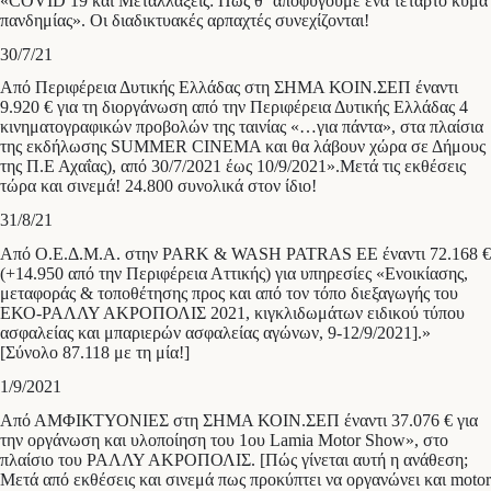
«COVID 19 και Μεταλλάξεις: Πώς θ΄ αποφύγουμε ένα τέταρτο κύμα
πανδημίας». Οι διαδικτυακές αρπαχτές συνεχίζονται!
30/7/21
Από Περιφέρεια Δυτικής Ελλάδας στη ΣΗΜΑ ΚΟΙΝ.ΣΕΠ έναντι
9.920 € για τη διοργάνωση από την Περιφέρεια Δυτικής Ελλάδας 4
κινηματογραφικών προβολών της ταινίας «…για πάντα», στα πλαίσια
της εκδήλωσης SUMMER CINEMA και θα λάβουν χώρα σε Δήμους
της Π.Ε Αχαΐας), από 30/7/2021 έως 10/9/2021».Μετά τις εκθέσεις
τώρα και σινεμά! 24.800 συνολικά στον ίδιο!
31/8/21
Από Ο.Ε.Δ.Μ.Α. στην PARK & WASH PATRAS ΕΕ έναντι 72.168 €
(+14.950 από την Περιφέρεια Αττικής) για υπηρεσίες «Ενοικίασης,
μεταφοράς & τοποθέτησης προς και από τον τόπο διεξαγωγής του
ΕΚΟ-ΡΑΛΛΥ ΑΚΡΟΠΟΛΙΣ 2021, κιγκλιδωμάτων ειδικού τύπου
ασφαλείας και μπαριερών ασφαλείας αγώνων, 9-12/9/2021].»
[Σύνολο 87.118 με τη μία!]
1/9/2021
Από ΑΜΦΙΚΤΥΟΝΙΕΣ στη ΣΗΜΑ ΚΟΙΝ.ΣΕΠ έναντι 37.076 € για
την οργάνωση και υλοποίηση του 1ου Lamia Motor Show», στο
πλαίσιο του ΡΑΛΛΥ ΑΚΡΟΠΟΛΙΣ. [Πώς γίνεται αυτή η ανάθεση;
Μετά από εκθέσεις και σινεμά πως προκύπτει να οργανώνει και motor