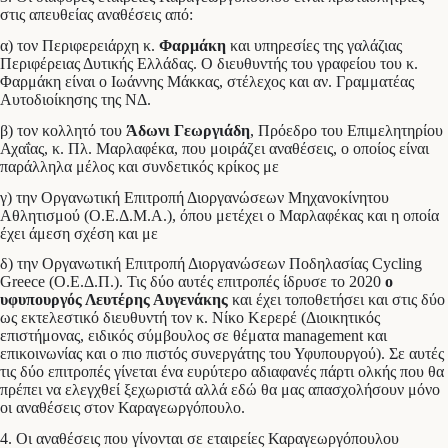
στις απευθείας αναθέσεις από:
α) τον Περιφερειάρχη κ.
Φαρμάκη
και υπηρεσίες της γαλάζιας
Περιφέρειας Δυτικής Ελλάδας. Ο διευθυντής του γραφείου του κ.
Φαρμάκη είναι ο Ιωάννης Μάκκας, στέλεχος και αν. Γραμματέας
Αυτοδιοίκησης της ΝΔ.
β) τον κολλητό του
Άδωνι Γεωργιάδη
, Πρόεδρο του Επιμελητηρίου
Αχαΐας, κ. Πλ. Μαρλαφέκα, που μοιράζει αναθέσεις, ο οποίος είναι
παράλληλα μέλος και συνδετικός κρίκος με
γ) την Οργανωτική Επιτροπή Διοργανώσεων Μηχανοκίνητου
Αθλητισμού (Ο.Ε.Δ.Μ.Α.), όπου μετέχει ο Μαρλαφέκας και η οποία
έχει άμεση σχέση και με
δ) την Οργανωτική Επιτροπή Διοργανώσεων Ποδηλασίας Cycling
Greece (Ο.Ε.Δ.Π.). Τις δύο αυτές επιτροπές ίδρυσε το 2020
ο
υφυπουργός Λευτέρης Αυγενάκης
και έχει τοποθετήσει και στις δύο
ως εκτελεστικό διευθυντή τον κ. Νίκο Κερερέ (Διοικητικός
επιστήμονας, ειδικός σύμβουλος σε θέματα management και
επικοινωνίας και ο πιο πιστός συνεργάτης του Υφυπουργού). Σε αυτές
τις δύο επιτροπές γίνεται ένα ευρύτερο αδιαφανές πάρτι ολκής που θα
πρέπει να ελεγχθεί ξεχωριστά αλλά εδώ θα μας απασχολήσουν μόνο
οι αναθέσεις στον Καραγεωργόπουλο.
4. Οι αναθέσεις που γίνονται σε εταιρείες Καραγεωργόπουλου