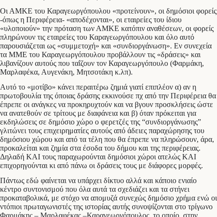
Οι ΑΜΚΕ του Καραγεωργόπουλου «προτείνουν», οι δημόσιοι φορείς
-όπως η Περιφέρεια- «αποδέχονται», οι εταιρείες του ίδιου
«υλοποιούν» την πρόταση των ΑΜΚΕ κατόπιν αναθέσεων, οι φορείς
πληρώνουν τις εταιρείες του Καραγεωργόπουλου και όλο αυτό
παρουσιάζεται ως «συμμετοχή» και «συνδιοργάνωση». Εν συνεχεία
τα ΜΜΕ του Καραγεωργόπουλου προβάλλουν τις «δράσεις» και
λιβανίζουν αυτούς που ταΐζουν τον Καραγεωργόπουλο (Φαρμάκη,
Μαρλαφέκα, Αυγενάκη, Μητσοτάκη κ.λπ).
Αυτό το «μοτίβο» κάνει περαιτέρω ζημιά γιατί επιπλέον α) αν η
πρωτοβουλία της όποιας δράσης εκκινούσε πχ από την Περιφέρεια θα
έπρεπε οι ανάγκες να προκηρυχτούν και να βγουν προσκλήσεις ώστε
να ανατεθούν σε τρίτους με διαφάνεια και β) όταν πρόκειται για
εκδηλώσεις σε δημόσιο χώρο ο φερετζές της “συνδιοργάνωσης”
γλιτώνει τους επιχειρηματίες αυτούς από άδειες παραχώρησης του
δημόσιου χώρου και από τα τέλη που θα έπρεπε να πληρώσουν, άρα,
προκαλείται και ζημία στα έσοδα του δήμου και της περιφέρειας.
Δηλαδή ΚΑΙ τους παραχωρούνται δημόσιοι χώροι ατελώς ΚΑΙ
επιχορηγούνται κι από πάνω οι δράσεις τους με διάφορες μορφές.
Πάντως εδώ φαίνεται να υπάρχει δίκτυο αλλά και κάποιο ενιαίο
κέντρο συντονισμού που όλα αυτά τα σχεδιάζει και τα στήνει
προκαταβολικά, με στόχο να απομυζά συνεχώς δημόσιο χρήμα ενώ οι
ντόπιοι πρωταγωνιστές της ιστορίας αυτής συνοψίζονται στο τρίγωνο
Φαρμάκης – Μαρλαφέκας –Καραγεωργόπουλος, το οποίο, στην