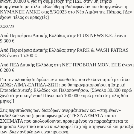
έναντι 30.800 € για τη συμμετοχή της ΠΔΕ στην 3η ετήσια
διοργάνωση με τίτλο «Ελεύθερη Ραδιοφωνία» που διοργανώνει η
ΚΥΜΑΝΣΗ ΑΜΚΕ στις 5/3/2023 στο Νέο Λιμάνι της Πάτρας. [Δεν
έχουν τέλος οι αρπαχτές]
24/2/23
Από Περιφέρεια Δυτικής Ελλάδας στην PLUS NEWS E.E. έναντι
9.300 €
Από Περιφέρεια Δυτικής Ελλάδας στην PARK & WASH PATRAS
ΕΕ έναντι 15.300 €
Από ΠΕΔ Δυτικής Ελλάδας στη ΝΕΤ ΠΡΟΒΟΛΗ ΜΟΝ. ΕΠΕ έναντι
6.200 €
Για την υλοποίηση δράσεων προώθησης του εθελοντισμού με τίτλο
ΔΙΝΩ: ΑΙΜΑ-ΕΛΠΙΔΑ-ΖΩΗ που θα πραγματοποιήσει η Ιατρική
Εταιρεία Δυτικής Ελλάδος και Πελοποννήσου. [Σύνολο 30.800 ευρώ
ξανά στην οικογένεια! Πάνω από 100.000 ευρώ μέσα σε μόλις δύο
μήνες!]
Στις περιπτώσεις των διαφόρων ανερμάτιστων και «στημένων»
εκδηλώσεων τα (προσυμφωνημένα) ΤΕΧΝΑΣΜΑΤΑ και τα
ΣΧΗΜΑΤΑ που ακολουθούνται προκειμένου να παρακάμπτεται το
δημόσιο λογιστικό και να κυκλοφορεί το χρήμα τριγωνικά και μεταξύ
των ίδιων ανθρώπων είναι προφανή.