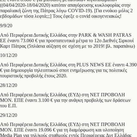
((04/04/2020-18/04/2020) κατόπιν απαγόρευσης κυκλοφορίας στην
παραλιακή ζώνη της Πάτρας λόγω COVID-19). [Για ενοίκιο μόλις 2
εβδομάδων τόσα λεφτά;;;] Τους έφεξε ο covid οικογενειακώς!
9/9/20
Από Περιφέρεια Δυτικής Ελλάδας στην PARK & WASH PATRAS
ΕΕ έναντι 73.060 € για προστατευτικά μέτρα το 12ο Διεθνές Σιρκουί
Καρτ Πάτρας (5πλάσια αύξηση σε σχέση με το 2019! βλ. παραπάνω)
10/12/20
Από Περιφέρεια Δυτικής Ελλάδας στη PLUS NEWS EE έναντι 4.390
€ για δημιουργία τηλεοπτικού σποτ ενημέρωσης για τις πολιτικές
τουριστικής προβολής έτους 2020.
28/12/20
Από Περιφέρεια Δυτικής Ελλάδας (ΕΥΔ) στη ΝΕΤ ΠΡΟΒΟΛΗ
ΜΟΝ. ΕΠΕ έναντι 3.100 € για την ανάγκη προβολής των δράσεων
του Ε.Π.
29/12/20
Από Περιφέρεια Δυτικής Ελλάδας (ΕΥΔ) στη ΝΕΤ ΠΡΟΒΟΛΗ
ΜΟΝ. ΕΠΕ έναντι 19.096 € για τη διαμόρφωση και υλοποίηση
Media Plan για τηλ/κούς σταθμούς εντός Περιφέρειας Δυτ Ελλάδας