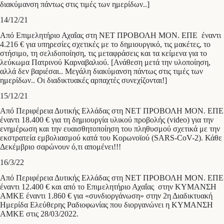
διακύμανση πάντως στις τιμές των ημερίδων..]
14/12/21
Από Επιμελητήριο Αχαΐας στη ΝΕΤ ΠΡΟΒΟΛΗ ΜΟΝ. ΕΠΕ έναντι
4.216 € για υπηρεσίες σχετικές με το δημιουργικό, τις μακέτες, το
στήσιμο, τη σελιδοποίηση, τις μεταφράσεις και τα κείμενα για το
λεύκωμα Πατρινού Καρναβαλιού. [Ανάθεση μετά την υλοποίηση,
αλλά δεν βαριέσαι.. Μεγάλη διακύμανση πάντως στις τιμές των
ημερίδων.. Οι διαδικτυακές αρπαχτές συνεχίζονται!]
15/12/21
Από Περιφέρεια Δυτικής Ελλάδας στη ΝΕΤ ΠΡΟΒΟΛΗ ΜΟΝ. ΕΠΕ
έναντι 18.400 € για τη δημιουργία υλικού προβολής (video) για την
ενημέρωση και την ευαισθητοποίηση του πληθυσμού σχετικά με την
εκστρατεία εμβολιασμού κατά του Κορωνοϊού (SARS-CoV-2). Κάθε
Δεκέμβριο σαρώνουν ό,τι απομένει!!!
16/3/22
Από Περιφέρεια Δυτικής Ελλάδας στη ΝΕΤ ΠΡΟΒΟΛΗ ΜΟΝ. ΕΠΕ
έναντι 12.400 € και από το Επιμελητήριο Αχαΐας στην ΚΥΜΑΝΣΗ
ΑΜΚΕ έναντι 1.860 € για «συνδιοργάνωση» στην 2η Διαδικτυακή
Ημερίδα Ελεύθερης Ραδιοφωνίας που διοργανώνει η ΚΥΜΑΝΣΗ
ΑΜΚΕ στις 28/03/2022.