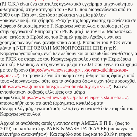
(P.I.C.K.) είναι ένα αυτοτελές αγωνιστικό εγχείρημα μηχανοκίνητου
αθλητισμού, στην κατηγορία του «Kart» που διοργανώνεται από το
2009 στην Πάτρα». Ωστόσο πρόκειται για μία μάλλον
«οικογενειακή» επιχείρηση. «Ψυχή» της διοργάνωσης εμφανίζεται σε
διάφορα δημοσιεύματα ο Γ. Καραγεωργόπουλος, ο οποίος μετέχει
στην οργανωτική Επιτροπή του PICK μαζί με τον Πλ. Μαρλαφέκα,
που, εκτός από Πρόεδρος του Επιμελητηρίου Αχαΐας είναι και
χορηγός των αγώνων (αναψυκτικά Λουξ). Promoter του PICK είναι
πάντα η ΝΕΤ ΠΡΟΒΟΛΗ ΜΟΝΟΠΡΟΣΩΠΗ ΕΠΕ (της Κ.
Καραγεωργοπούλου), ενώ δεν λείπουν και οι απευθείας αναθέσεις για
το PICK σε εταιρείες του Καραγεωργόπουλου από την Περιφέρεια
Δυτικής Ελλάδας. Αυτές γίνονταν μέχρι το 2021 που έγινε το ατύχημα
με τον 6χρονο (
https://www.newsauto.gr/…/sovaro-atichima-ston-
agona…/
). Το τραγικό είναι ότι ακόμα δεν μάθαμε ποιος έφταιγε από
τους «διοργανωτές», ούτε και τα ονόματα όσων είχαν τότε προσαχθεί
(
https://www.agrinioculture.gr/…/erotimata-toy-syriza…/
). Και ενώ
εντοπίστηκαν σοβαρές ελλείψεις στα μέτρα
ασφαλείας
https://www.ertnews.gr/…/patra-elleipseis-sta-metra…/
,
αποσιωπήθηκε το ότι αυτά (φράγματα, κιγκλιδώματα,
συναρμολόγηση, εγκατάσταση κ.λπ.) είχαν ανατεθεί σε εταιρεία του
Καραγεωργόπουλου!
Αρχικά οι αναθέσεις αυτές γίνονταν στην ΑΜΕΣΑ Ε.Π.Ε. (έως το
2019) και κατόπιν στην PARK & WASH PATRAS ΕΕ (παρκινγκ και
πλυντήριο αυτοκινήτων). Και παρόλο που έως και το 2019 η ετήσια