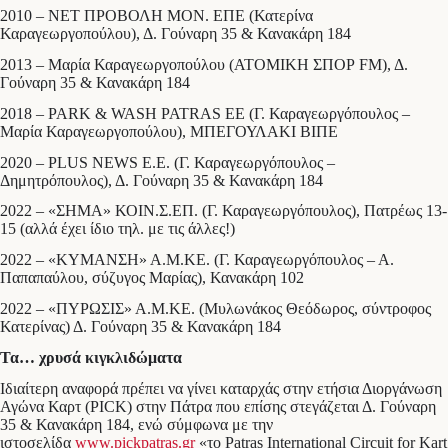
2010 – ΝΕΤ ΠΡΟΒΟΛΗ ΜΟΝ. ΕΠΕ (Κατερίνα
Καραγεωργοπούλου), Δ. Γούναρη 35 & Κανακάρη 184
2013 – Μαρία Καραγεωργοπούλου (ΑΤΟΜΙΚΗ ΣΠΟΡ FM), Δ.
Γούναρη 35 & Κανακάρη 184
2018 – PARK & WASH PATRAS ΕΕ (Γ. Καραγεωργόπουλος –
Μαρία Καραγεωργοπούλου), ΜΠΕΓΟΥΛΑΚΙ ΒΙΠΕ
2020 – PLUS NEWS Ε.Ε. (Γ. Καραγεωργόπουλος –
Δημητρόπουλος), Δ. Γούναρη 35 & Κανακάρη 184
2022 – «ΣΗΜΑ» ΚΟΙΝ.Σ.ΕΠ. (Γ. Καραγεωργόπουλος), Πατρέως 13-
15 (αλλά έχει ίδιο τηλ. με τις άλλες!)
2022 – «ΚΥΜΑΝΣΗ» Α.Μ.ΚΕ. (Γ. Καραγεωργόπουλος – Α.
Παπαπαύλου, σύζυγος Μαρίας), Κανακάρη 102
2022 – «ΠΥΡΩΣΙΣ» Α.Μ.ΚΕ. (Μυλωνάκος Θεόδωρος, σύντροφος
Κατερίνας) Δ. Γούναρη 35 & Κανακάρη 184
Τα… χρυσά κιγκλιδώματα
Ιδιαίτερη αναφορά πρέπει να γίνει καταρχάς στην ετήσια Διοργάνωση
Αγώνα Καρτ (PICK) στην Πάτρα που επίσης στεγάζεται Δ. Γούναρη
35 & Κανακάρη 184, ενώ σύμφωνα με την
ιστοσελίδα
www.pickpatras.gr
«το Patras International Circuit for Kart