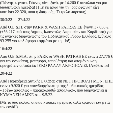
(Γιάννης κερνάει, Γιάννης πίνει ξανά, με 14.260 € συνολικά για μια
διαδικτυακή ημερίδα! Η 1η ημερίδα για τη “ραδιοφωνία” είχε
κοστίσει 22.320, ποια η διαφορά;;; Τι τρελό παρεάκι;)
30/3/22 – 27/4/22
Από Ο.Ε.Δ.Π. στην PARK & WASH PATRAS ΕΕ έναντι 37.038 €
(+56.217 από τους Δήμους Ιωαννιτών, Λαρισαίων και Καρδίτσας) για
τις ανάγκες διοργάνωσης του Ποδηλατικού Γύρου Ελλάδας. [Σύνολο
93.255 για τα διάφορα κομμάτια με τη μία!]
16/4/22
Από Ο.Ε.Δ.Μ.Α. στην PARK & WASH PATRAS ΕΕ έναντι 27.776 €
για την ενοικίαση, μεταφορά, τοποθέτηση και απομάκρυνση
φραγμάτων ασφαλείας [ΕΚΟ ΡΑΛΛΥ ΑΚΡΟΠΟΛΙΣ]. [Ακάθεκτοι]
20/4/22
Από Περιφέρεια Δυτικής Ελλάδας στη ΝΕΤ ΠΡΟΒΟΛΗ ΜΟΝ. ΕΠΕ
έναντι 9.920 € για «συνδιοργάνωση» της διαδικτυακής ημερίδας
«Τρέχω ασφαλώς – παρακολουθώ ασφαλώς!», που διοργανώνει η
ΚΥΜΑΝΣΗ ΑΜΚΕ στις 9/5/22.
(Με το ίδιο κόλπο, οι διαδικτυακές ημερίδες καλά κρατούν και μετά
τον covid!)