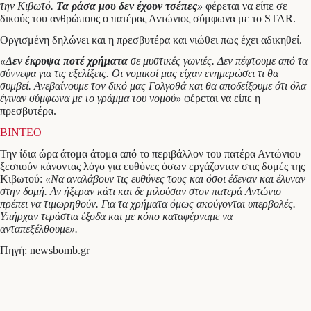
την Κιβωτό.
Τα ράσα μου δεν έχουν τσέπες
»
φέρεται να είπε σε
δικούς του ανθρώπους ο πατέρας Αντώνιος σύμφωνα με το STAR.
Οργισμένη δηλώνει και η πρεσβυτέρα και νιώθει πως έχει αδικηθεί.
«
Δεν έκρυψα ποτέ χρήματα
σε μυστικές γωνιές. Δεν πέφτουμε από τα
σύννεφα για τις εξελίξεις. Οι νομικοί μας είχαν ενημερώσει τι θα
συμβεί. Ανεβαίνουμε τον δικό μας Γολγοθά και θα αποδείξουμε ότι όλα
έγιναν σύμφωνα με το γράμμα του νομού»
φέρεται να είπε η
πρεσβυτέρα.
ΒΙΝΤΕΟ
Την ίδια ώρα άτομα άτομα από το περιβάλλον του πατέρα Αντώνιου
ξεσπούν κάνοντας λόγο για ευθύνες όσων εργάζονταν στις δομές της
Κιβωτού:
«Να αναλάβουν τις ευθύνες τους και όσοι έδεναν και έλυναν
στην δομή. Αν ήξεραν κάτι και δε μιλούσαν στον πατερά Αντώνιο
πρέπει να τιμωρηθούν. Για τα χρήματα όμως ακούγονται υπερβολές.
Υπήρχαν τεράστια έξοδα και με κόπο καταφέρναμε να
ανταπεξέλθουμε».
Πηγή: newsbomb.gr