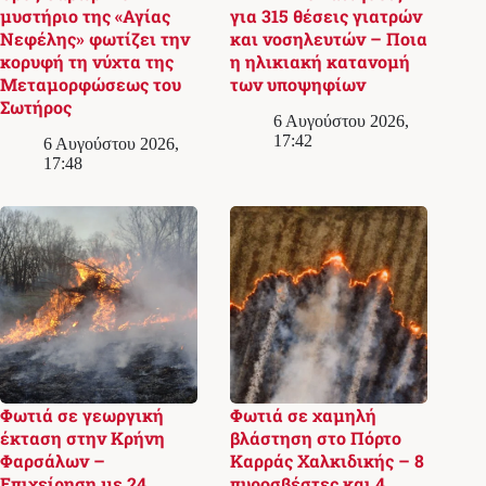
μυστήριο της «Αγίας
για 315 θέσεις γιατρών
Νεφέλης» φωτίζει την
και νοσηλευτών – Ποια
κορυφή τη νύχτα της
η ηλικιακή κατανομή
Μεταμορφώσεως του
των υποψηφίων
Σωτήρος
6 Αυγούστου 2026,
17:42
6 Αυγούστου 2026,
17:48
Φωτιά σε γεωργική
Φωτιά σε χαμηλή
έκταση στην Κρήνη
βλάστηση στο Πόρτο
Φαρσάλων –
Καρράς Χαλκιδικής – 8
Επιχείρηση με 24
πυροσβέστες και 4