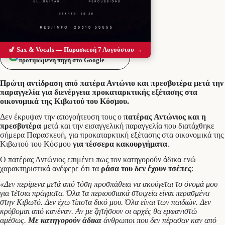
🎷 Sax & Vocals — Παρασκευή 7 Αυγούστου →
Προσθέστε το Messolonghi Voice ως
προτιμώμενη πηγή στο Google
Πρώτη αντίδραση από πατέρα Αντώνιο και πρεσβυτέρα μετά την
παραγγελία για διενέργεια προκαταρκτικής εξέτασης στα
οικονομικά της Κιβωτού του Κόσμου.
Δεν έκρυψαν την απογοήτευση τους ο
πατέρας Αντώνιος και η
πρεσβυτέρα
μετά και την εισαγγελική παραγγελία που διατάχθηκε
σήμερα Παρασκευή, για προκαταρκτική εξέτασης στα οικονομικά της
Κιβωτού του Κόσμου
για τέσσερα κακουργήματα
.
Ο πατέρας Αντώνιος επιμένει πως τον κατηγορούν άδικα ενώ
χαρακτηριστικά ανέφερε ότι τα
ράσα του δεν έχουν τσέπες
:
«Δεν περίμενα μετά από τόση προσπάθεια να ακούγεται το όνομά μου
για τέτοια πράγματα. Όλα τα περιουσιακά στοιχεία είναι περασμένα
στην Κιβωτό. Δεν έχω τίποτα δικό μου. Όλα είναι των παιδιών. Δεν
κρύβομαι από κανέναν. Αν με ζητήσουν οι αρχές θα εμφανιστώ
αμέσως.
Με κατηγορούν άδικα
άνθρωποι που δεν πέρασαν καν από