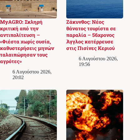
MyAGRO: Σκληρή
Ζάκυνθος: Νέος
κριτική από την
θάνατος τουρίστα σε
αντιπολίτευση –
παραλία – 56χρονος
«Φιέστα χωρίς ουσία,
Άγγλος κατέρρευσε
καθυστερήσεις μηνών
στις Πισίνες Κεριού
ταλαιπώρησαν τους
6 Αυγούστου 2026,
αγρότες»
19:56
6 Αυγούστου 2026,
20:02