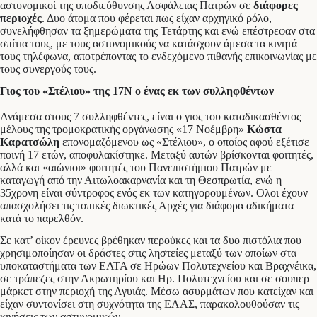
αστυνομικοί της υποδιεύθυνσης Ασφάλειας Πατρών σε
διάφορες
περιοχές
. Δυο άτομα που φέρεται πως είχαν αρχηγικό ρόλο,
συνελήφθησαν τα ξημερώματα της Τετάρτης και ενώ επέστρεφαν στα
σπίτια τους, με τους αστυνομικούς να κατάσχουν άμεσα τα κινητά
τους τηλέφωνα, αποτρέποντας το ενδεχόμενο πιθανής επικοινωνίας με
τους συνεργούς τους.
Γιος του «Στέλιου» της 17Ν ο ένας εκ των συλληφθέντων
Ανάμεσα στους 7 συλληφθέντες, είναι ο γιος του καταδικασθέντος
μέλους της τρομοκρατικής οργάνωσης «17 Νοέμβρη»
Κώστα
Καρατσώλη
επονομαζόμενου ως «Στέλιου», ο οποίος αφού εξέτισε
ποινή 17 ετών, αποφυλακίστηκε. Μεταξύ αυτών βρίσκονται φοιτητές,
αλλά και «αιώνιοι» φοιτητές του Πανεπιστήμιου Πατρών με
καταγωγή από την Αιτωλοακαρνανία και τη Θεσπρωτία, ενώ η
35χρονη είναι σύντροφος ενός εκ των κατηγορουμένων. Ολοι έχουν
απασχολήσει τις τοπικές διωκτικές Αρχές για διάφορα αδικήματα
κατά το παρελθόν.
Σε κατ’ οίκον έρευνες βρέθηκαν περούκες και τα δυο πιστόλια που
χρησιμοποίησαν οι δράστες στις ληστείες μεταξύ των οποίων στα
υποκαταστήματα των ΕΛΤΑ σε Ηρώων Πολυτεχνείου και Βραχνέικα,
σε τράπεζες στην Ακρωτηρίου και Ηρ. Πολυτεχνείου και σε σουπερ
μάρκετ στην περιοχή της Αγυιάς. Μέσω ασυρμάτων που κατείχαν και
είχαν συντονίσει στη συχνότητα της ΕΛΑΣ, παρακολουθούσαν τις
κινήσεις των αστυνομικών.