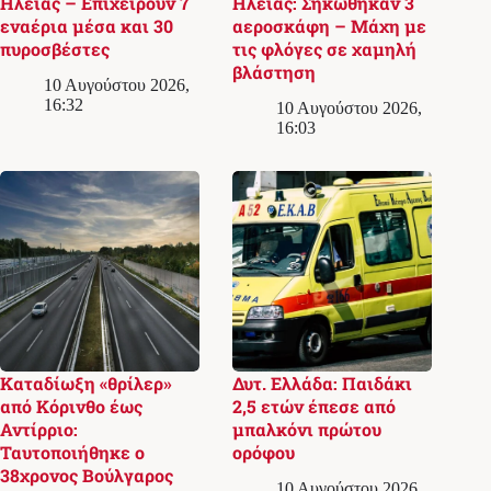
Ηλείας – Επιχειρούν 7
Ηλείας: Σηκώθηκαν 3
εναέρια μέσα και 30
αεροσκάφη – Μάχη με
πυροσβέστες
τις φλόγες σε χαμηλή
βλάστηση
10 Αυγούστου 2026,
16:32
10 Αυγούστου 2026,
16:03
Καταδίωξη «θρίλερ»
Δυτ. Ελλάδα: Παιδάκι
από Κόρινθο έως
2,5 ετών έπεσε από
Αντίρριο:
μπαλκόνι πρώτου
Ταυτοποιήθηκε ο
ορόφου
38χρονος Βούλγαρος
10 Αυγούστου 2026,