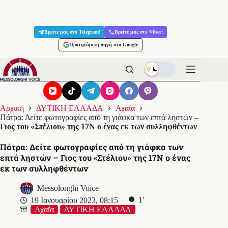
Μετάβαση
στο
Βρείτε μας στο Telegram!
Βρείτε μας στο Viber!
περιεχόμενο
Προτιμώμενη πηγή στο Google
Αρχική
ΔΥΤΙΚΗ ΕΛΛΑΔΑ
Αχαΐα
Πάτρα: Δείτε φωτογραφίες από τη γιάφκα των επτά ληστών –
Γιος του «Στέλιου» της 17Ν ο ένας εκ των συλληφθέντων
Πάτρα: Δείτε φωτογραφίες από τη γιάφκα των
επτά ληστών –
Γιος του «Στέλιου» της 17Ν ο ένας
εκ των συλληφθέντων
Messolonghi Voice
1′
19 Ιανουαρίου 2023, 08:15
Αχαΐα
ΔΥΤΙΚΗ ΕΛΛΑΔΑ