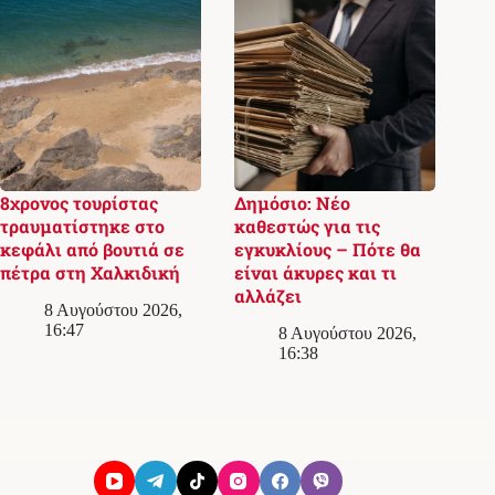
8χρονος τουρίστας
Δημόσιο: Νέο
τραυματίστηκε στο
καθεστώς για τις
κεφάλι από βουτιά σε
εγκυκλίους – Πότε θα
πέτρα στη Χαλκιδική
είναι άκυρες και τι
αλλάζει
8 Αυγούστου 2026,
16:47
8 Αυγούστου 2026,
16:38