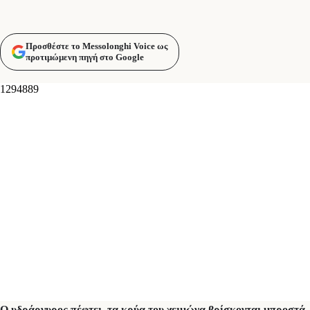
Προσθέστε το Messolonghi Voice ως
προτιμώμενη πηγή στο Google
Ο υδράργυρος πέφτει, τα κρύα του χειμώνα βρίσκονται μπροστά,