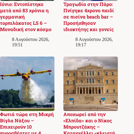
Ιόνιο: Εντοπίστηκε
Τραγωδία στην Πάρο:
μετά από 83 χρόνια η
Πνίγηκε 4χρονο παιδί
γερμανική
σε πισίνα beach bar –
τορπιλάκατος LS 6 –
Προσήχθησαν
Μοναδική στον κόσμο
ιδιοκτήτης και γονείς
8 Αυγούστου 2026,
8 Αυγούστου 2026,
19:51
19:17
Φωτιά τώρα στη Μικρή
Αποχωρεί από την
Βίγλα Νάξου –
«Ελπίδα» και ο Νίκος
Επιχειρούν 10
Μπρουτζάκης –
πυροσβέστες με 4
Καταγγέλλει «κλειστή