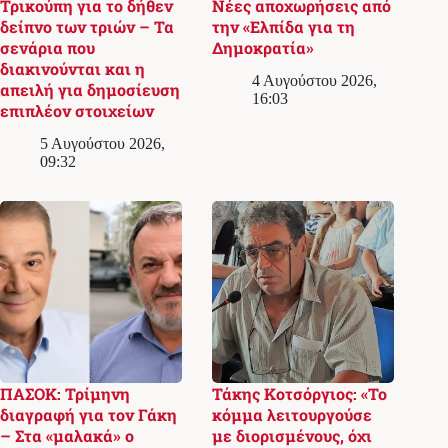
Τρικούπη για το δήθεν
Νέες αποχωρήσεις από
δείπνο των τριών – Τα
την «Ελπίδα για τη
σενάρια που
Δημοκρατία»
διακινούνται και η
4 Αυγούστου 2026,
απειλή για δημοσίευση
16:03
επιπλέον στοιχείων
5 Αυγούστου 2026,
09:32
ΠΑΣΟΚ: Τρίμηνη
Τάκης Κοτσόργιος: «Το
διαγραφή για τον Γάκη
κόμμα λειτουργούσε
– Στα «μαλακά» ο
με διορισμένους, όχι