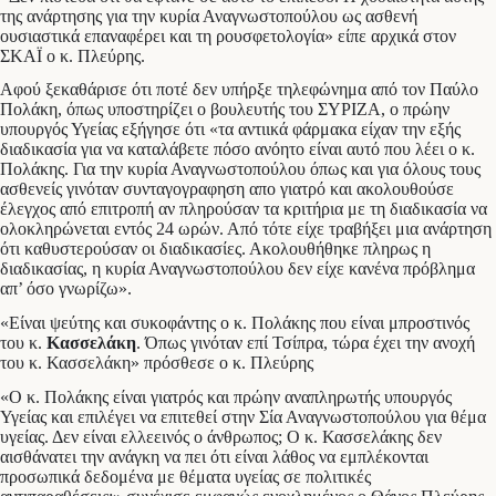
της ανάρτησης για την κυρία Αναγνωστοπούλου ως ασθενή
ουσιαστικά επαναφέρει και τη ρουσφετολογία» είπε αρχικά στον
ΣΚΑΪ ο κ. Πλεύρης.
Αφού ξεκαθάρισε ότι ποτέ δεν υπήρξε τηλεφώνημα από τον Παύλο
Πολάκη, όπως υποστηρίζει ο βουλευτής του ΣΥΡΙΖΑ, ο πρώην
υπουργός Υγείας εξήγησε ότι «τα αντιικά φάρμακα είχαν την εξής
διαδικασία για να καταλάβετε πόσο ανόητο είναι αυτό που λέει ο κ.
Πολάκης. Για την κυρία Αναγνωστοπούλου όπως και για όλους τους
ασθενείς γινόταν συνταγογραφηση απο γιατρό και ακολουθούσε
έλεγχος από επιτροπή αν πληρούσαν τα κριτήρια με τη διαδικασία να
ολοκληρώνεται εντός 24 ωρών. Από τότε είχε τραβήξει μια ανάρτηση
ότι καθυστερούσαν οι διαδικασίες. Ακολουθήθηκε πληρως η
διαδικασίας, η κυρία Αναγνωστοπούλου δεν είχε κανένα πρόβλημα
απ’ όσο γνωρίζω».
«Είναι ψεύτης και συκοφάντης ο κ. Πολάκης που είναι μπροστινός
του κ.
Κασσελάκη
. Όπως γινόταν επί Τσίπρα, τώρα έχει την ανοχή
του κ. Κασσελάκη» πρόσθεσε ο κ. Πλεύρης
«Ο κ. Πολάκης είναι γιατρός και πρώην αναπληρωτής υπουργός
Υγείας και επιλέγει να επιτεθεί στην Σία Αναγνωστοπούλου για θέμα
υγείας. Δεν είναι ελλεεινός ο άνθρωπος; Ο κ. Κασσελάκης δεν
αισθάνατει την ανάγκη να πει ότι είναι λάθος να εμπλέκονται
προσωπικά δεδομένα με θέματα υγείας σε πολιτικές