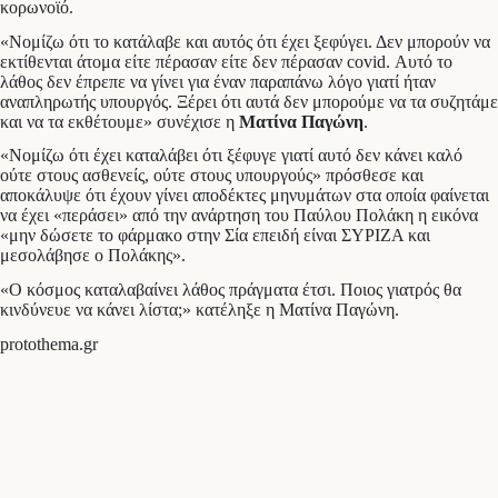
κορωνοϊό.
«Νομίζω ότι το κατάλαβε και αυτός ότι έχει ξεφύγει. Δεν μπορούν να
εκτίθενται άτομα είτε πέρασαν είτε δεν πέρασαν covid. Αυτό το
λάθος δεν έπρεπε να γίνει για έναν παραπάνω λόγο γιατί ήταν
αναπληρωτής υπουργός. Ξέρει ότι αυτά δεν μπορούμε να τα συζητάμε
και να τα εκθέτουμε» συνέχισε η
Ματίνα Παγώνη
.
«Νομίζω ότι έχει καταλάβει ότι ξέφυγε γιατί αυτό δεν κάνει καλό
ούτε στους ασθενείς, ούτε στους υπουργούς» πρόσθεσε και
αποκάλυψε ότι έχουν γίνει αποδέκτες μηνυμάτων στα οποία φαίνεται
να έχει «περάσει» από την ανάρτηση του Παύλου Πολάκη η εικόνα
«μην δώσετε το φάρμακο στην Σία επειδή είναι ΣΥΡΙΖΑ και
μεσολάβησε ο Πολάκης».
«Ο κόσμος καταλαβαίνει λάθος πράγματα έτσι. Ποιος γιατρός θα
κινδύνευε να κάνει λίστα;» κατέληξε η Ματίνα Παγώνη.
protothema.gr