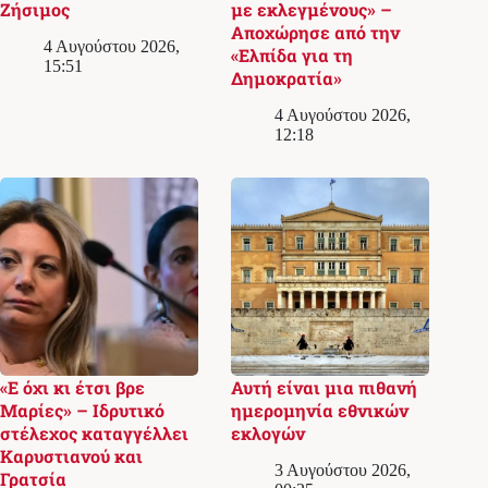
Ζήσιμος
με εκλεγμένους» –
Αποχώρησε από την
4 Αυγούστου 2026,
«Ελπίδα για τη
15:51
Δημοκρατία»
4 Αυγούστου 2026,
12:18
«Ε όχι κι έτσι βρε
Αυτή είναι μια πιθανή
Μαρίες» – Ιδρυτικό
ημερομηνία εθνικών
στέλεχος καταγγέλλει
εκλογών
Καρυστιανού και
3 Αυγούστου 2026,
Γρατσία