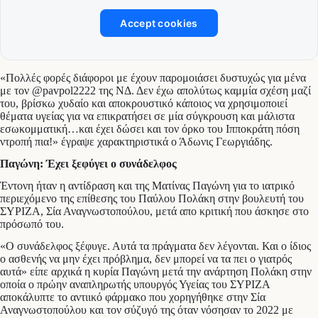
Accept cookies
«Πολλές φορές διάφοροι με έχουν παρομοιάσει δυστυχώς για μένα
με τον @pavpol2222 της ΝΔ. Δεν έχω απολύτως καμμία σχέση μαζί
του, βρίσκω χυδαίο και αποκρουστικό κάποιος να χρησιμοποιεί
θέματα υγείας για να επικρατήσει σε μία σύγκρουση και μάλιστα
εσωκομματική…και έχει δώσει και τον όρκο του Ιπποκράτη πόση
ντροπή πια!» έγραψε χαρακτηριστικά ο Άδωνις Γεωργιάδης.
Παγώνη: Έχει ξεφύγει ο συνάδελφος
Έντονη ήταν η αντίδραση και της Ματίνας Παγώνη για το ιατρικό
περιεχόμενο της επίθεσης του Παύλου Πολάκη στην βουλευτή του
ΣΥΡΙΖΑ, Σία Αναγνωστοπούλου, μετά απο κριτική που άσκησε στο
πρόσωπό του.
«Ο συνάδελφος ξέφυγε. Αυτά τα πράγματα δεν λέγονται. Και ο ίδιος
ο ασθενής να μην έχει πρόβλημα, δεν μπορεί να τα πει ο γιατρός
αυτά» είπε αρχικά η κυρία Παγώνη μετά την ανάρτηση Πολάκη στην
οποία ο πρώην αναπληρωτής υπουργός Υγείας του ΣΥΡΙΖΑ
αποκάλυπτε το αντιικό φάρμακο που χορηγήθηκε στην Σία
Αναγνωστοπούλου και τον σύζυγό της όταν νόσησαν το 2022 με