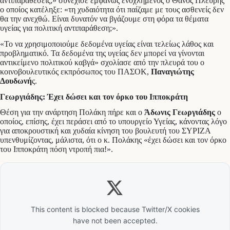
αντιπαραθέσεις;» συνέχισε εμφανώς ενοχλημένος ο Θάνος Πλεύρης
ο οποίος κατέληξε: «τη χυδαιότητα ότι παίζαμε με τους ασθενείς δεν
θα την ανεχθώ. Είναι δυνατόν να βγάζουμε στη φόρα τα θέματα
υγείας για πολιτική αντιπαράθεση;».
«Το να χρησιμοποιούμε δεδομένα υγείας είναι τελείως λάθος και
προβληματικό. Τα δεδομένα της υγείας δεν μπορεί να γίνονται
αντικείμενο πολιτικού καβγά» σχολίασε από την πλευρά του ο
κοινοβουλευτικός εκπρόσωπος του ΠΑΣΟΚ,
Παναγιώτης
Δουδωνή
ς.
Γεωργιάδης: Έχει δώσει και τον όρκο του Ιπποκράτη
Θέση για την ανάρτηση Πολάκη πήρε και ο
Άδωνις Γεωργιάδης
ο
οποίος, επίσης, έχει περάσει από το υπουργείο Υγείας, κάνοντας λόγο
για αποκρουστική και χυδαία κίνηση του βουλευτή του ΣΥΡΙΖΑ
υπενθυμίζοντας, μάλιστα, ότι ο κ. Πολάκης «έχει δώσει και τον όρκο
του Ιπποκράτη πόση ντροπή πια!».
This content is blocked because Twitter/X cookies
have not been accepted.