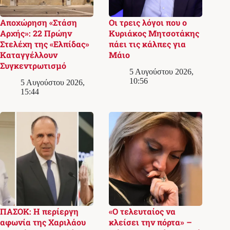
Αποχώρηση «Στάση
Οι τρεις λόγοι που ο
Αρχής»: 22 Πρώην
Κυριάκος Μητσοτάκης
Στελέχη της «Ελπίδας»
πάει τις κάλπες για
Καταγγέλλουν
Μάιο
Συγκεντρωτισμό
5 Αυγούστου 2026,
10:56
5 Αυγούστου 2026,
15:44
ΠΑΣΟΚ: Η περίεργη
«Ο τελευταίος να
αφωνία της Χαριλάου
κλείσει την πόρτα» –