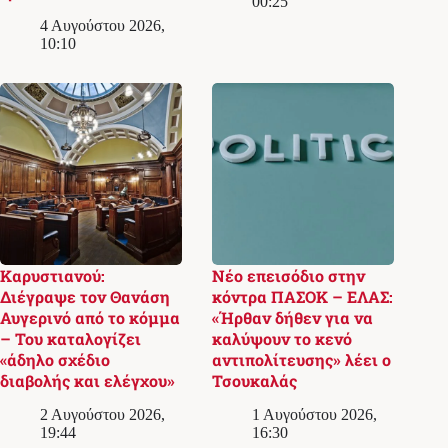
00:25
4 Αυγούστου 2026,
10:10
Καρυστιανού:
Νέο επεισόδιο στην
Διέγραψε τον Θανάση
κόντρα ΠΑΣΟΚ – ΕΛΑΣ:
Αυγερινό από το κόμμα
«Ήρθαν δήθεν για να
– Του καταλογίζει
καλύψουν το κενό
«άδηλο σχέδιο
αντιπολίτευσης» λέει ο
διαβολής και ελέγχου»
Τσουκαλάς
2 Αυγούστου 2026,
1 Αυγούστου 2026,
19:44
16:30