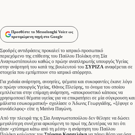
Προσθέστε το Messolonghi Voice ως
προτιμώμενη πηγή στο Google
Σφοδρές αντιδράσεις προκαλεί το ιατρικό-προσωπικό
περιεχόμενο της επίθεσης του Παύλου Πολάκη στη Σία
Αναγνωστόπουλου καθώς ο πρώην αναπληρωτής υπουργός Υγείας
στην ανάρτησή του κατά της βουλευτού του
ΣΥΡΙΖΑ
αναφέρεται σε
στοιχεία που εμπίμπτουν στο ιατρικό απόρρητο.
Για χυδαία ανάρτηση, ανοησίες, ψέματα και συκοφαντίες έκανε λόγο
ο πρώην υπουργός Υγείας, Θάνος Πλεύρης, το όνομα του οποίου
εμπλέκεται στην επίμαχη ανάρτηση, «αποκρουστικό κάποιος να
χρησιμοποιεί θέματα υγείας για να επικρατήσει σε μία σύγκρουση και
μάλιστα εσωκομματική» σχολίασε ο Άδωνις Γεωργιάδης, «ξέφυγε ο
συνάδελφος» είπε η Ματίνα Παγώνη.
Από την πλευρά της η Σία Αναγνωστοπούλου δεν θέλησε να δώσει
μεγαλύτερη συνέχεια αρκούμενη το πρωί της Δευτέρας να πει ότι
ήταν «χτύπημα κάτω από τη μέση» η ανάρτηση του Παύλου
Πολάκη καλώντας τον
Στέφανο Κασσελάκη
να πάρει θέση για όσα