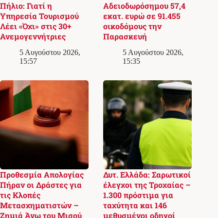
Πήλιο: Γιατί η
Αδειοδωρόσημου 57,4
Υπηρεσία Τουρισμού
εκατ. ευρώ σε 91.455
Λέει «Όχι» στις 30+
οικοδόμους την
Ανεμογεννήτριες
Παρασκευή
5 Αυγούστου 2026,
5 Αυγούστου 2026,
15:57
15:35
Προθεσμία Απολογίας
Δυτ. Ελλάδα: Σαρωτικοί
Πήραν οι Δράστες για
έλεγχοι της Τροχαίας –
τις Κλοπές
1.300 πρόστιμα για
Μετασχηματιστών –
ταχύτητα και 146
Ζημιά Άνω του Μισού
μεθυσμένοι οδηγοί