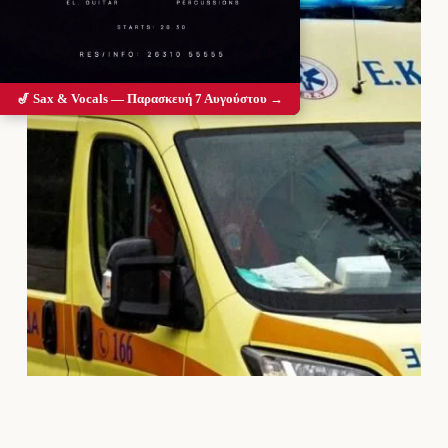
🎷 Sax & Vocals — Παρασκευή 7 Αυγούστου →