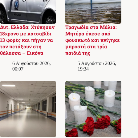
Δυτ. Ελλάδα: Χτύπησαν
Τραγωδία στα Μάλια:
18χρονο με κατσαβίδι
Μητέρα έπεσε από
13 φορές και πήγαν να
φουσκωτό και πνίγηκε
τον πετάξουν στη
μπροστά στα τρία
θάλασσα – Εικόνα
παιδιά της
6 Αυγούστου 2026,
5 Αυγούστου 2026,
00:07
19:34