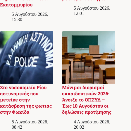
Εκατομμυρίου
5 Αυγούστου 2026,
12:01
5 Αυγούστου 2026,
15:30
Στο νοσοκομείο Ρίου
Μόνιμοι διορισμοί
αστυνομικός που
εκπαιδευτικών 2026:
μετείχε στην
Άνοιξε το ΟΠΣΥΔ –
κατάσβεση της φωτιάς
Έως 10 Αυγούστου οι
στην Φωκίδα
δηλώσεις προτίμησης
5 Αυγούστου 2026,
4 Αυγούστου 2026,
08:42
20:02