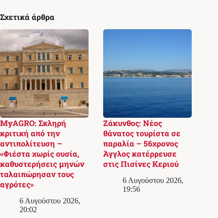
Σχετικά άρθρα
MyAGRO: Σκληρή
Ζάκυνθος: Νέος
κριτική από την
θάνατος τουρίστα σε
αντιπολίτευση –
παραλία – 56χρονος
«Φιέστα χωρίς ουσία,
Άγγλος κατέρρευσε
καθυστερήσεις μηνών
στις Πισίνες Κεριού
ταλαιπώρησαν τους
6 Αυγούστου 2026,
αγρότες»
19:56
6 Αυγούστου 2026,
20:02