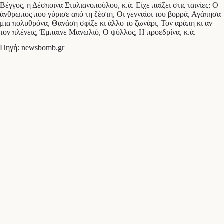
Βέγγος, η Δέσποινα Στυλιανοπούλου, κ.ά. Είχε παίξει στις ταινίες: Ο
άνθρωπος που γύρισε από τη ζέστη, Οι γενναίοι του βορρά, Αγάπησα
μια πολυθρόνα, Θανάση σφίξε κι άλλο το ζωνάρι, Τον αράπη κι αν
τον πλένεις, Έμπαινε Μανωλιό, Ο ψύλλος, Η προεδρίνα, κ.ά.
Πηγή: newsbomb.gr