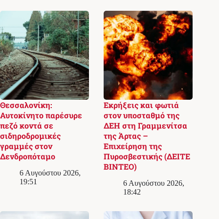
Θεσσαλονίκη:
Εκρήξεις και φωτιά
Αυτοκίνητο παρέσυρε
στον υποσταθμό της
πεζό κοντά σε
ΔΕΗ στη Γραμμενίτσα
σιδηροδρομικές
της Άρτας –
γραμμές στον
Επιχείρηση της
Δενδροπόταμο
Πυροσβεστικής (ΔΕΙΤΕ
ΒΙΝΤΕΟ)
6 Αυγούστου 2026,
19:51
6 Αυγούστου 2026,
18:42