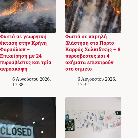
Φωτιά σε γεωργική
Φωτιά σε χαμηλή
έκταση στην Κρήνη
βλάστηση στο Πόρτο
Φαρσάλων –
Καρράς Χαλκιδικής – 8
Επιχείρηση με 24
πυροσβέστες και 4
πυροσβέστες και τρία
οχήματα επιχειρούν
αεροσκάφη
στο σημείο
6 Αυγούστου 2026,
6 Αυγούστου 2026,
17:38
17:32