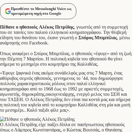
Προσθέστε το Messolonghi Voice ως
προτιμώμενη πηγή στο Google
Πέθανε ο ηθοποιός Αλέκος Πετρίδης
, γνωστός από τη συμμετοχή
του σε ταινίες του παλιού ελληνικού κινηματογράφου. Την θλιβερή
είδηση του θανάτου του, έκανε γνωστή ο
Σπύρος Μπιμπίλας
, μέσω
ανάρτησής στο Facebook.
Όπως αναφέρει ο Σπύρος Μπιμπίλας, ο ηθοποιός «έφυγε» από τη ζωή
την Πέμπτη 7 Μαρτίου. H πολιτική κηδεία του ηθοποιού θα γίνει
σήμερα το μεσημέρι στο κοιμητήριο της Καλλιθέας.
«Έφυγε ξαφνικά ένας ακόμα συνάδελφός μας στις 7 Μαρτη, ένας
αθόρυβος σεμνός ηθοποιός, γεννημενος το ’44, που δημιούργησε
πολλούς χαρακτηριστικούς ρόλους στον παλιό ελληνικό
κινηματογράφο από το 1968 έως το 1992 με αρκετές συμμετοχές,
αγωνιστής, δημοκράτης,οικογενειάρχης, ενεργό μελος του ΣΕΗ και
του ΤΑΣΕΗ. Ο Αλέκος Πετρίδης δεν είναι πια κοντά μας και σήμερα
η πολιτική του κηδεία από το κοιμητήριο Καλλιθέας στη μία και μισή
το μεσημέρι.. Καλό ταξιδι φίλε μας».
Ο Αλέκος Πετρίδης είχε παίξει δίπλα σε πασίγνωστους ηθοποιούς
όπως ο Λάμπρος Κωνσταντάρας, ο Κώστας Βουτσάς, ο Θανάσης