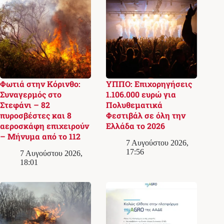
Φωτιά στην Κόρινθο:
ΥΠΠΟ: Επιχορηγήσεις
Συναγερμός στο
1.106.000 ευρώ για
Στεφάνι – 82
Πολυθεματικά
πυροσβέστες και 8
Φεστιβάλ σε όλη την
αεροσκάφη επιχειρούν
Ελλάδα το 2026
– Μήνυμα από το 112
7 Αυγούστου 2026,
17:56
7 Αυγούστου 2026,
18:01