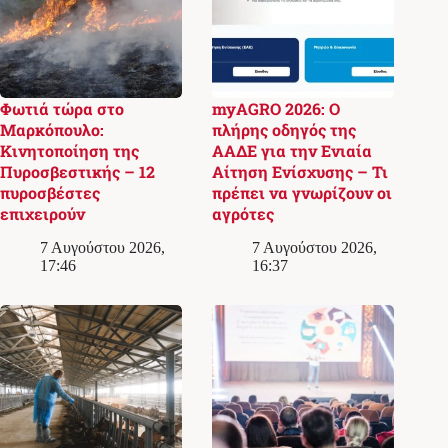
Φωτιά τώρα στο
myAGRO 2026: Ο
Μαρκόπουλο:
πλήρης οδηγός της
Κινητοποίηση της
ΑΑΔΕ για την Ενιαία
Πυροσβεστικής – 12
Αίτηση Ενίσχυσης – Τι
πυροσβέστες
πρέπει να γνωρίζουν οι
επιχειρούν
αγρότες
7 Αυγούστου 2026,
7 Αυγούστου 2026,
17:46
16:37