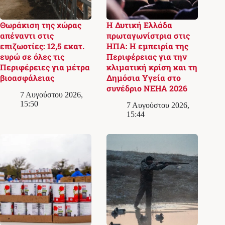
Θωράκιση της χώρας
Η Δυτική Ελλάδα
απέναντι στις
πρωταγωνίστρια στις
επιζωοτίες: 12,5 εκατ.
ΗΠΑ: Η εμπειρία της
ευρώ σε όλες τις
Περιφέρειας για την
Περιφέρειες για μέτρα
κλιματική κρίση και τη
βιοασφάλειας
Δημόσια Υγεία στο
συνέδριο NEHA 2026
7 Αυγούστου 2026,
15:50
7 Αυγούστου 2026,
15:44