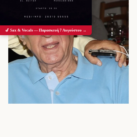
🎷 Sax & Vocals — Παρασκευή 7 Αυγούστου →