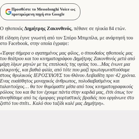
Προσθέστε το Messolonghi Voice ως
προτιμώμενη πηγή στο Google
Ο ηθοποιός
Δημήτρης Ζακυνθινός
, πέθανε σε ηλικία 84 ετών.
Η είδηση έγινε γνωστή από τον Σπύρο Μπιμπίλα, με ανάρτησή του
στο Facebook, στην οποία έγραψε:
«Έφυγε σήμερα ο αγαπημένος μας φίλος, ο σπουδαίος ηθοποιός μας
του θεάτρου και του κινηματογράφου Δημήτρης Ζακυνθινός μετά από
μάχη λίγων μηνών με τις επιπλοκές της υγείας του…Μας ένωνε μια
ειλικρινής, και βαθιά φιλία, από τότε που μαζί πρωταγωνιστούσαμε
στους θρυλικούς ΙΕΡΟΣΥΛΟΥΣ του Θάνου Λειβαδίτη πριν 42 χρόνια.
Ενας ευαίσθητος μοναχικός άνθρωπος, πολυδιαβασμένος και
ταλαντούχος… θα τον θυμόμαστε μέσα από τους κινηματογραφικούς
ρόλους του και θα τον έχουμε πάντα στην καρδιά μας, έτσι όπως τον
συνηθίσαμε από τις όμορφες γιορταστικές βραδιές που οργάνωνε στο
ζεστό του σπίτι.. Καλό σου ταξίδι καλέ μας Δημήτρη».