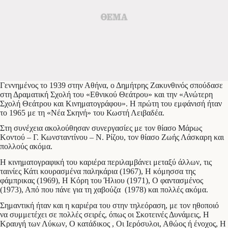
Γεννημένος το 1939 στην Αθήνα, ο Δημήτρης Ζακυνθινός σπούδασε
στη Δραματική Σχολή του «Εθνικού Θεάτρου» και την «Ανώτερη
Σχολή Θεάτρου και Κινηματογράφου». Η πρώτη του εμφάνισή ήταν
το 1965 με τη «Νέα Σκηνή» του Κωστή Λειβαδέα.
Στη συνέχεια ακολούθησαν συνεργασίες με τον θίασο Μάρως
Κοντού – Γ. Κωνσταντίνου – Ν. Ρίζου, τον θίασο Ζωής Λάσκαρη και
πολλούς ακόμα.
Η κινηματογραφική του καριέρα περιλαμβάνει μεταξύ άλλων, τις
ταινίες Κάτι κουρασμένα παληκάρια (1967), Η κόμησσα της
φάμπρικας (1969), Η Κόρη του Ήλιου (1971), Ο φαντασμένος
(1973), Από που πάνε για τη χαβούζα (1978) και πολλές ακόμα.
Σημαντική ήταν και η καριέρα του στην τηλεόραση, με τον ηθοποιό
να συμμετέχει σε πολλές σειρές, όπως οι Σκοτεινές Δυνάμεις, Η
Κραυγή των Λύκων, Ο κατάδικος , Οι Ιερόσυλοι, Αθώος ή ένοχος, Η