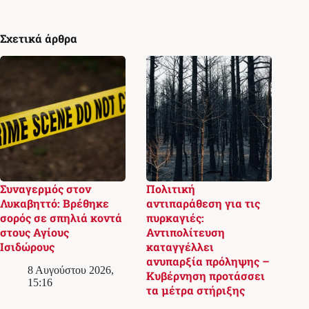
Σχετικά άρθρα
Συναγερμός στον
Πολιτική
Λυκαβηττό: Βρέθηκε
αντιπαράθεση για τις
σορός σε σπηλιά κοντά
πυρκαγιές:
στους Αγίους
Αντιπολίτευση
Ισιδώρους
καταγγέλλει
ανυπαρξία πρόληψης –
8 Αυγούστου 2026,
Κυβέρνηση προτάσσει
15:16
τα μέτρα στήριξης