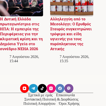
Η Δυτική Ελλάδα
Αλληλεγγύη από το
πρωταγωνίστρια στις
Μεσολόγγι: Ο Ερυθρός
ΗΠΑ: Η εμπειρία της
Σταυρός συγκεντρώνει
Περιφέρειας για την
τρόφιμα και είδη
κλιματική κρίση και τη
υγιεινής για τους
Δημόσια Υγεία στο
πυρόπληκτους της
συνέδριο NEHA 2026
Αττικής
7 Αυγούστου 2026,
7 Αυγούστου 2026,
15:44
15:35
Σχετικά με εμάς
Επικοινωνία
Συντακτική Πολιτική & Διορθώσεις
Πολιτική Απορρήτου
Όροι Χρήσης