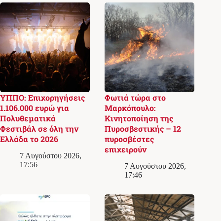
ΥΠΠΟ: Επιχορηγήσεις
Φωτιά τώρα στο
1.106.000 ευρώ για
Μαρκόπουλο:
Πολυθεματικά
Κινητοποίηση της
Φεστιβάλ σε όλη την
Πυροσβεστικής – 12
Ελλάδα το 2026
πυροσβέστες
επιχειρούν
7 Αυγούστου 2026,
17:56
7 Αυγούστου 2026,
17:46