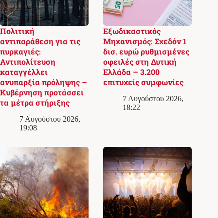
Πολιτική
Εξωδικαστικός
αντιπαράθεση για τις
Μηχανισμός: Σχεδόν 1
πυρκαγιές:
δισ. ευρώ ρυθμισμένες
Αντιπολίτευση
οφειλές στη Δυτική
καταγγέλλει
Ελλάδα – 3.200
ανυπαρξία πρόληψης –
επιτυχείς συμφωνίες
Κυβέρνηση προτάσσει
7 Αυγούστου 2026,
τα μέτρα στήριξης
18:22
7 Αυγούστου 2026,
19:08