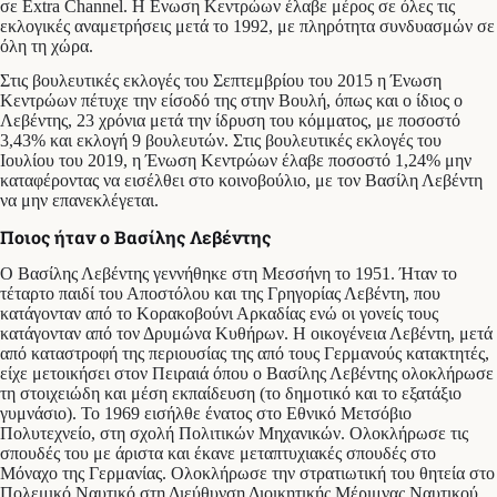
σε Extra Channel. Η Ενωση Κεντρώων έλαβε μέρος σε όλες τις
εκλογικές αναμετρήσεις μετά το 1992, με πληρότητα συνδυασμών σε
όλη τη χώρα.
Στις βουλευτικές εκλογές του Σεπτεμβρίου του 2015 η Ένωση
Κεντρώων πέτυχε την είσοδό της στην Βουλή, όπως και ο ίδιος ο
Λεβέντης, 23 χρόνια μετά την ίδρυση του κόμματος, με ποσοστό
3,43% και εκλογή 9 βουλευτών. Στις βουλευτικές εκλογές του
Ιουλίου του 2019, η Ένωση Κεντρώων έλαβε ποσοστό 1,24% μην
καταφέροντας να εισέλθει στο κοινοβούλιο, με τον Βασίλη Λεβέντη
να μην επανεκλέγεται.
Ποιος ήταν ο Βασίλης Λεβέντης
Ο Βασίλης Λεβέντης γεννήθηκε στη Μεσσήνη το 1951. Ήταν το
τέταρτο παιδί του Αποστόλου και της Γρηγορίας Λεβέντη, που
κατάγονταν από το Κορακοβούνι Αρκαδίας ενώ οι γονείς τους
κατάγονταν από τον Δρυμώνα Κυθήρων. Η οικογένεια Λεβέντη, μετά
από καταστροφή της περιουσίας της από τους Γερμανούς κατακτητές,
είχε μετοικήσει στον Πειραιά όπου ο Βασίλης Λεβέντης ολοκλήρωσε
τη στοιχειώδη και μέση εκπαίδευση (το δημοτικό και το εξατάξιο
γυμνάσιο). Το 1969 εισήλθε ένατος στο Εθνικό Μετσόβιο
Πολυτεχνείο, στη σχολή Πολιτικών Μηχανικών. Ολοκλήρωσε τις
σπουδές του με άριστα και έκανε μεταπτυχιακές σπουδές στο
Μόναχο της Γερμανίας. Ολοκλήρωσε την στρατιωτική του θητεία στο
Πολεμικό Ναυτικό στη Διεύθυνση Διοικητικής Μέριμνας Ναυτικού