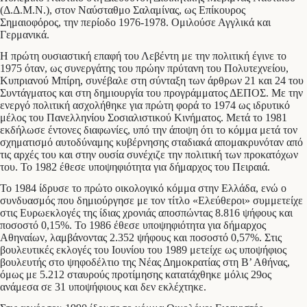
(Δ.Δ.Μ.Ν.), στον Ναύσταθμο Σαλαμίνας, ως Επίκουρος
Σημαιοφόρος, την περίοδο 1976-1978. Ομιλούσε Αγγλικά και
Γερμανικά.
Η πρώτη ουσιαστική επαφή του Λεβέντη με την πολιτική έγινε το
1975 όταν, ως συνεργάτης του πρώην πρύτανη του Πολυτεχνείου,
Κυπριανού Μπίρη, συνέβαλε στη σύνταξη των άρθρων 21 και 24 του
Συντάγματος και στη δημιουργία του προγράμματος ΔΕΠΟΣ. Με την
ενεργό πολιτική ασχολήθηκε για πρώτη φορά το 1974 ως ιδρυτικό
μέλος του Πανελληνίου Σοσιαλιστικού Κινήματος. Μετά το 1981
εκδήλωσε έντονες διαφωνίες, υπό την άποψη ότι το κόμμα μετά τον
σχηματισμό αυτοδύναμης κυβέρνησης σταδιακά απομακρυνόταν από
τις αρχές του και στην ουσία συνέχιζε την πολιτική των προκατόχων
του. Το 1982 έθεσε υποψηφιότητα για δήμαρχος του Πειραιά.
Το 1984 ίδρυσε το πρώτο οικολογικό κόμμα στην Ελλάδα, ενώ ο
συνδυασμός που δημιούργησε με τον τίτλο «Ελεύθεροι» συμμετείχε
στις Ευρωεκλογές της ίδιας χρονιάς αποσπώντας 8.816 ψήφους και
ποσοστό 0,15%. Το 1986 έθεσε υποψηφιότητα για δήμαρχος
Αθηναίων, λαμβάνοντας 2.352 ψήφους και ποσοστό 0,57%. Στις
βουλευτικές εκλογές του Ιουνίου του 1989 μετείχε ως υποψήφιος
βουλευτής στο ψηφοδέλτιο της Νέας Δημοκρατίας στη Β’ Αθήνας,
όμως με 5.212 σταυρούς προτίμησης κατατάχθηκε μόλις 29ος
ανάμεσα σε 31 υποψήφιους και δεν εκλέχτηκε.