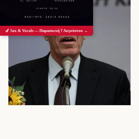
🎷 Sax & Vocals — Παρασκευή 7 Αυγούστου →