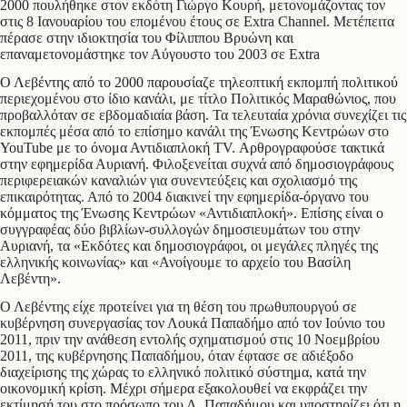
2000 πουλήθηκε στον εκδότη Γιώργο Κουρή, μετονομάζοντας τον
στις 8 Ιανουαρίου του επομένου έτους σε Extra Channel. Μετέπειτα
πέρασε στην ιδιοκτησία του Φίλιππου Βρυώνη και
επαναμετονομάστηκε τον Αύγουστο του 2003 σε Extra
Ο Λεβέντης από το 2000 παρουσίαζε τηλεοπτική εκπομπή πολιτικού
περιεχομένου στο ίδιο κανάλι, με τίτλο Πολιτικός Μαραθώνιος, που
προβαλλόταν σε εβδομαδιαία βάση. Τα τελευταία χρόνια συνεχίζει τις
εκπομπές μέσα από το επίσημο κανάλι της Ένωσης Κεντρώων στο
YouTube με το όνομα Αντιδιαπλοκή TV. Αρθρογραφούσε τακτικά
στην εφημερίδα Αυριανή. Φιλοξενείται συχνά από δημοσιογράφους
περιφερειακών καναλιών για συνεντεύξεις και σχολιασμό της
επικαιρότητας. Από το 2004 διακινεί την εφημερίδα-όργανο του
κόμματος της Ένωσης Κεντρώων «Αντιδιαπλοκή». Επίσης είναι ο
συγγραφέας δύο βιβλίων-συλλογών δημοσιευμάτων του στην
Αυριανή, τα «Εκδότες και δημοσιογράφοι, οι μεγάλες πληγές της
ελληνικής κοινωνίας» και «Ανοίγουμε το αρχείο του Βασίλη
Λεβέντη».
Ο Λεβέντης είχε προτείνει για τη θέση του πρωθυπουργού σε
κυβέρνηση συνεργασίας τον Λουκά Παπαδήμο από τον Ιούνιο του
2011, πριν την ανάθεση εντολής σχηματισμού στις 10 Νοεμβρίου
2011, της κυβέρνησης Παπαδήμου, όταν έφτασε σε αδιέξοδο
διαχείρισης της χώρας το ελληνικό πολιτικό σύστημα, κατά την
οικονομική κρίση. Μέχρι σήμερα εξακολουθεί να εκφράζει την
εκτίμησή του στο πρόσωπο του Λ. Παπαδήμου και υποστηρίζει ότι η