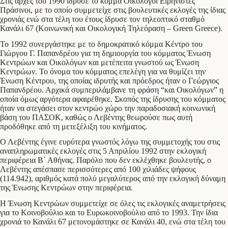
Στις αρχές του 1990 ίδρυσε το κόμμα Οικολόγοι Ειρηνιστές
Πράσινοι, με το οποίο συμμετείχε στις βουλευτικές εκλογές της ίδιας
χρονιάς ενώ στα τέλη του έτους ίδρυσε τον τηλεοπτικό σταθμό
Κανάλι 67 (Κοινωνική και Οικολογική Τηλεόραση – Green Greece).
Το 1992 συνεργάστηκε με το δημοκρατικό κόμμα Κέντρο του
Γιώργου Γ. Παπανδρέου για τη δημιουργία του κόμματος Ένωση
Κεντρώων και Οικολόγων και μετέπειτα γνωστού ως Ένωση
Κεντρώων. Το όνομα του κόμματος επελέγη για να θυμίζει την
Ένωση Κέντρου, της οποίας ιδρυτής και πρόεδρος ήταν ο Γεώργιος
Παπανδρέου. Αρχικά συμπεριλάμβανε τη φράση “και Οικολόγων” η
οποία όμως αργότερα αφαιρέθηκε. Σκοπός της ίδρυσης του κόμματος
ήταν να στεγάσει στον κεντρώο χώρο την παραδοσιακή κοινωνική
βάση του ΠΑΣΟΚ, καθώς ο Λεβέντης θεωρούσε πως αυτή
προδόθηκε από τη μετεξέλιξη του κινήματος.
Ο Λεβέντης έγινε ευρύτερα γνωστός λόγω της συμμετοχής του στις
αναπληρωματικές εκλογές στις 5 Απριλίου 1992 στην εκλογική
περιφέρεια Β΄ Αθήνας. Παρόλο που δεν εκλέχθηκε βουλευτής, ο
Λεβέντης απέσπασε περισσότερες από 100 χιλιάδες ψήφους
(114.942), αριθμός κατά πολύ μεγαλύτερος από την εκλογική δύναμη
της Ένωσης Κεντρώων στην περιφέρεια.
Η Ένωση Κεντρώων συμμετείχε σε όλες τις εκλογικές αναμετρήσεις
για το Κοινοβούλιο και το Ευρωκοινοβούλιο από το 1993. Την ίδια
χρονιά το Κανάλι 67 μετονομάστηκε σε Κανάλι 40, ενώ στα τέλη του