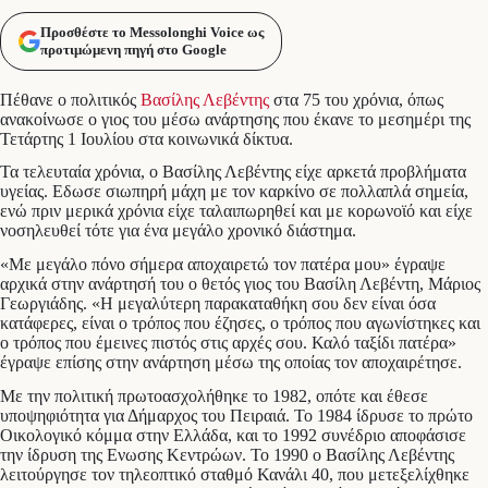
Προσθέστε το Messolonghi Voice ως
προτιμώμενη πηγή στο Google
Πέθανε ο πολιτικός
Βασίλης Λεβέντης
στα 75 του χρόνια, όπως
ανακοίνωσε ο γιος του μέσω ανάρτησης που έκανε το μεσημέρι της
Τετάρτης 1 Ιουλίου στα κοινωνικά δίκτυα.
Τα τελευταία χρόνια, ο Βασίλης Λεβέντης είχε αρκετά προβλήματα
υγείας. Εδωσε σιωπηρή μάχη με τον καρκίνο σε πολλαπλά σημεία,
ενώ πριν μερικά χρόνια είχε ταλαιπωρηθεί και με κορωνοϊό και είχε
νοσηλευθεί τότε για ένα μεγάλο χρονικό διάστημα.
«Με μεγάλο πόνο σήμερα αποχαιρετώ τον πατέρα μου» έγραψε
αρχικά στην ανάρτησή του ο θετός γιος του Βασίλη Λεβέντη, Μάριος
Γεωργιάδης. «Η μεγαλύτερη παρακαταθήκη σου δεν είναι όσα
κατάφερες, είναι ο τρόπος που έζησες, ο τρόπος που αγωνίστηκες και
ο τρόπος που έμεινες πιστός στις αρχές σου. Καλό ταξίδι πατέρα»
έγραψε επίσης στην ανάρτηση μέσω της οποίας τον αποχαιρέτησε.
Με την πολιτική πρωτοασχολήθηκε το 1982, οπότε και έθεσε
υποψηφιότητα για Δήμαρχος του Πειραιά. Το 1984 ίδρυσε το πρώτο
Οικολογικό κόμμα στην Ελλάδα, και το 1992 συνέδριο αποφάσισε
την ίδρυση της Ενωσης Κεντρώων. Το 1990 ο Βασίλης Λεβέντης
λειτούργησε τον τηλεοπτικό σταθμό Κανάλι 40, που μετεξελίχθηκε