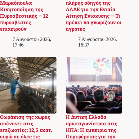
Μαρκόπουλο:
πλήρης οδηγός της
Κινητοποίηση της
ΑΑΔΕ για την Ενιαία
Πυροσβεστικής – 12
Αίτηση Ενίσχυσης – Τι
πυροσβέστες
πρέπει να γνωρίζουν οι
επιχειρούν
αγρότες
7 Αυγούστου 2026,
7 Αυγούστου 2026,
17:46
16:37
Θωράκιση της χώρας
Η Δυτική Ελλάδα
απέναντι στις
πρωταγωνίστρια στις
επιζωοτίες: 12,5 εκατ.
ΗΠΑ: Η εμπειρία της
ευρώ σε όλες τις
Περιφέρειας για την