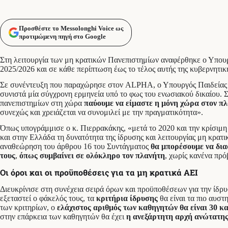
Προσθέστε το Messolonghi Voice ως
προτιμώμενη πηγή στο Google
Στη λειτουργία των μη κρατικών Πανεπιστημίων αναφέρθηκε ο Υπου
2025/2026 και σε κάθε περίπτωση έως το τέλος αυτής της κυβερνητι
Σε συνέντευξη που παραχώρησε στον ALPHA, ο Υπουργός Παιδείας 
συνιστά μία σύγχρονη ερμηνεία υπό το φως του ενωσιακού δικαίου.
πανεπιστημίων στη χώρα
παύουμε να είμαστε η μόνη χώρα στον π
συνεχώς και χρειάζεται να συνομιλεί με την πραγματικότητα».
Όπως υπογράμμισε ο κ. Πιερρακάκης, «μετά το 2020 και την κρίσιμ
και στην Ελλάδα τη δυνατότητα της ίδρυσης και λειτουργίας μη κρ
αναθεώρηση του άρθρου 16 του Συντάγματος
θα μπορέσουμε να δια
τους
,
όπως συμβαίνει σε ολόκληρο τον πλανήτη
, χωρίς κανένα πρ
Οι όροι και οι προϋποθέσεις για τα μη κρατικά ΑΕΙ
Διευκρίνισε στη συνέχεια σειρά όρων και προϋποθέσεων για την ίδ
εξεταστεί ο φάκελός τους, τα
κριτήρια ίδρυσης
θα είναι τα πιο αυστ
των κριτηρίων, ο
ελάχιστος αριθμός των καθηγητών θα είναι 30 κα
στην επάρκεια των καθηγητών θα έχει
η ανεξάρτητη αρχή ανώτατης