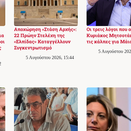
Αποχώρηση «Στάση Αρχής»:
Οι τρεις λόγοι που ο
ια
22 Πρώην Στελέχη της
Κυριάκος Μητσοτά
οι
«Ελπίδας» Καταγγέλλουν
τις κάλπες για Μάι
ς
Συγκεντρωτισμό
5 Αυγούστου 202
5 Αυγούστου 2026, 15:44
2