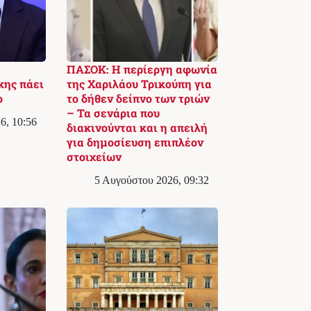
ΠΑΣΟΚ: Η περίεργη αφωνία
κης πάει
της Χαριλάου Τρικούπη για
ο
το δήθεν δείπνο των τριών
– Τα σενάρια που
6, 10:56
διακινούνται και η απειλή
για δημοσίευση επιπλέον
στοιχείων
5 Αυγούστου 2026, 09:32