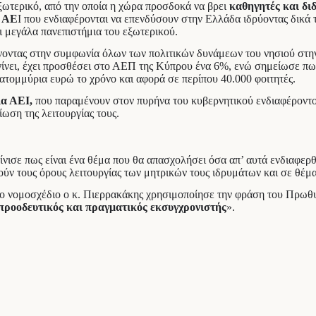
ωτερικό, από την οποία η χώρα προσδοκά να βρει
καθηγητές και δι
α ΑΕ
Ι που ενδιαφέρονται να επενδύσουν στην Ελλάδα ιδρύοντας δικά 
ει μεγάλα πανεπιστήμια του εξωτερικού.
ένοντας στην συμφωνία όλων των πολιτικών δυνάμεων του νησιού στην
 γίνει, έχει προσθέσει στο ΑΕΠ της Κύπρου ένα 6%, ενώ σημείωσε π
ατομμύρια ευρώ το χρόνο και αφορά σε περίπου 40.000 φοιτητές.
ια ΑΕΙ,
που παραμένουν στον πυρήνα του κυβερνητικού ενδιαφέροντ
ωση της λειτουργίας τους.
ρίνισε πως είναι ένα θέμα που θα απασχολήσει όσα απ’ αυτά ενδιαφε
ύν τους όρους λειτουργίας των μητρικών τους ιδρυμάτων και σε θέμ
στο νομοσχέδιο ο κ. Πιερρακάκης χρησιμοποίησε την φράση του Πρω
 προοδευτικός και πραγματικός εκσυγχρονιστής
».