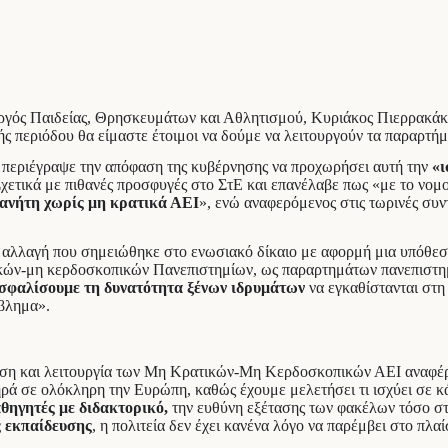
ργός Παιδείας, Θρησκευμάτων και Αθλητισμού, Κυριάκος Πιερρακάκη
κής περιόδου θα είμαστε έτοιμοι να δούμε να λειτουργούν τα παραρτ
περιέγραψε την απόφαση της κυβέρνησης να προχωρήσει αυτή την
«ι
 Σχετικά με πιθανές προσφυγές στο ΣτΕ και επανέλαβε πως «με το ν
λανήτη χωρίς μη κρατικά ΑΕΙ
», ενώ αναφερόμενος στις τωρινές συν
η αλλαγή που σημειώθηκε στο ενωσιακό δίκαιο με αφορμή μια υπόθε
ατικών-μη κερδοσκοπικών Πανεπιστημίων, ως παραρτημάτων πανεπιστη
σφαλίσουμε τη δυνατότητα ξένων ιδρυμάτων
να εγκαθίστανται στη
όβλημα».
ρυση και λειτουργία των Μη Κρατικών-Μη Κερδοσκοπικών ΑΕΙ αναφέρ
ηρά σε ολόκληρη την Ευρώπη, καθώς έχουμε μελετήσει τι ισχύει σε κ
θηγητές με διδακτορικό,
την ευθύνη εξέτασης των φακέλων τόσο στ
 εκπαίδευσης
, η πολιτεία δεν έχει κανένα λόγο να παρέμβει στο πλα