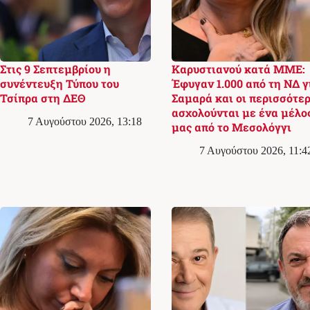
Στις 9 Σεπτεμβρίου η
Καρυστιανού κατά ΜΜΕ:
συνέντευξη Τύπου του
Έφυγαν 1.000 από τη ΝΔ γ
Τσίπρα στη ΔΕΘ
Σαμαρά και οι περισσότερ
ασχολούνται με ένα μέλο
7 Αυγούστου 2026, 13:18
μας από το Μεσολόγγι
7 Αυγούστου 2026, 11:4