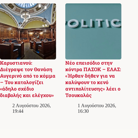
Καρυστιανού:
Νέο επεισόδιο στην
Διέγραψε τον Θανάση
κόντρα ΠΑΣΟΚ – ΕΛΑΣ:
Αυγερινό από το κόμμα
«Ήρθαν δήθεν για να
– Του καταλογίζει
καλύψουν το κενό
«άδηλο σχέδιο
αντιπολίτευσης» λέει ο
διαβολής και ελέγχου»
Τσουκαλάς
2 Αυγούστου 2026,
1 Αυγούστου 2026,
19:44
16:30