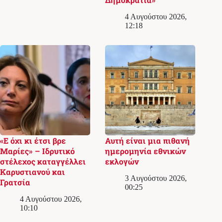
4 Αυγούστου 2026,
12:18
«Ε όχι κι έτσι βρε
Αυτή είναι μια πιθανή
Μαρίες» – Ιδρυτικό
ημερομηνία εθνικών
στέλεχος καταγγέλλει
εκλογών
Καρυστιανού και
3 Αυγούστου 2026,
Γρατσία
00:25
4 Αυγούστου 2026,
10:10