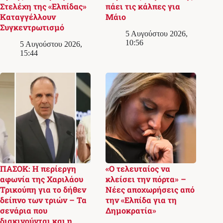
Στελέχη της «Ελπίδας»
πάει τις κάλπες για
Καταγγέλλουν
Μάιο
Συγκεντρωτισμό
5 Αυγούστου 2026,
10:56
5 Αυγούστου 2026,
15:44
ΠΑΣΟΚ: Η περίεργη
«Ο τελευταίος να
αφωνία της Χαριλάου
κλείσει την πόρτα» –
Τρικούπη για το δήθεν
Νέες αποχωρήσεις από
δείπνο των τριών – Τα
την «Ελπίδα για τη
σενάρια που
Δημοκρατία»
διακινούνται και η