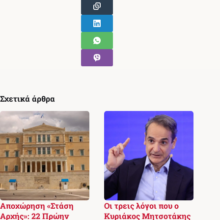
Σχετικά άρθρα
Αποχώρηση «Στάση
Οι τρεις λόγοι που ο
Αρχής»: 22 Πρώην
Κυριάκος Μητσοτάκης