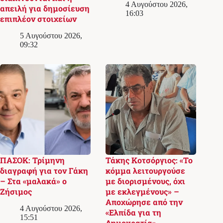
4 Αυγούστου 2026,
απειλή για δημοσίευση
16:03
επιπλέον στοιχείων
5 Αυγούστου 2026,
09:32
ΠΑΣΟΚ: Τρίμηνη
Τάκης Κοτσόργιος: «Το
διαγραφή για τον Γάκη
κόμμα λειτουργούσε
– Στα «μαλακά» ο
με διορισμένους, όχι
Ζήσιμος
με εκλεγμένους» –
Αποχώρησε από την
4 Αυγούστου 2026,
«Ελπίδα για τη
15:51
Δημοκρατία»