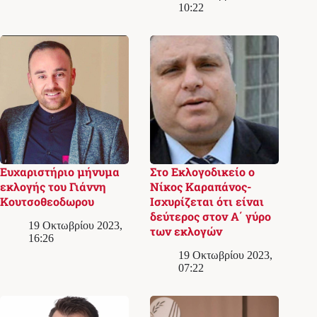
10:22
Ευχαριστήριο μήνυμα
Στο Εκλογoδικείο ο
εκλογής του Γιάννη
Νίκος Καραπάνος-
Κουτσοθεοδωρου
Ισχυρίζεται ότι είναι
δεύτερος στον Α΄ γύρο
19 Οκτωβρίου 2023,
των εκλογών
16:26
19 Οκτωβρίου 2023,
07:22