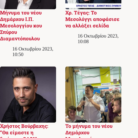
Μήνυμα του νέου
Χρ. Τέγας: Το
Δημάρχου Ι.Π.
Μεσολόγγι αποφάσισε
Μεσολογγίου κου
να αλλάξει σελίδα
Σπύρου
16 Οκτωβρίου 2023,
Διαμαντόπουλου
10:08
16 Οκτωβρίου 2023,
10:50
Χρήστος Βούρβαχης:
Το μήνυμα του νέου
“Θα είμαστε η
Δημάρχου