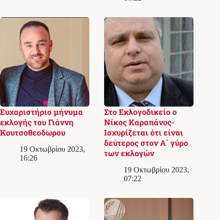
Ευχαριστήριο μήνυμα
Στο Εκλογoδικείο ο
εκλογής του Γιάννη
Νίκος Καραπάνος-
Κουτσοθεοδωρου
Ισχυρίζεται ότι είναι
δεύτερος στον Α΄ γύρο
19 Οκτωβρίου 2023,
των εκλογών
16:26
19 Οκτωβρίου 2023,
07:22