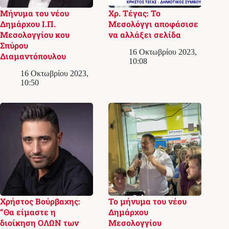
Μήνυμα του νέου
Χρ. Τέγας: Το
Δημάρχου Ι.Π.
Μεσολόγγι αποφάσισε
Μεσολογγίου κου
να αλλάξει σελίδα
Σπύρου
16 Οκτωβρίου 2023,
Διαμαντόπουλου
10:08
16 Οκτωβρίου 2023,
10:50
Χρήστος Βούρβαχης:
Το μήνυμα του νέου
“Θα είμαστε η
Δημάρχου
διοίκηση ΟΛΩΝ των
Μεσολογγίου