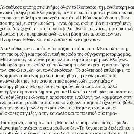
Ανακάλεσε επίσης στις μνήμες όλων το Κυπριακό, τη μεγαλύτερη και
ανοικτή πληγή του Ελληνισμού, πέντε δεκαετίες μετά την αποτρόπαιη
τουρκική εισβολή και υπογράμμισε ότι «Η Κύπρος κέρδισε τη θέση
που της αξίζει στην Ευρώπη. Είναι, όμως, ακόμη μια ημικατεχόμενη
χώρα. Δεν ξεχνάμε ποτέ το πιο υψηλό εθνικό μας χρέος, την οριστική
δικαίωση του κυπριακού αγώνα, στη βάση των αποφάσεων των
Ηνωμένων Εθνών και του ενωσιακού κεκτημένου».
Ακολούθως ανέφερε ότι «Γιορτάζουμε σήμερα τη Μεταπολίτευση,
την πιο ομαλή και προοδευτική περίοδο της σύγχρονης ιστορίας μας.
Μια πολιτική, κοινωνική και πολιτισμική κατάκτηση των Ελλήνων.
Με ορόσημο την καθολική απόλαυση της δημοκρατίας και την άρση
των αποκλεισμών και των διακρίσεων. Το πολιτειακό επιλύθηκε, το
Κομμουνιστικό Κόμμα νομιμοποιήθηκε, η εθνική αντίσταση
αναγνωρίστηκε, τα πιστοποιητικά κοινωνικών φρονημάτων
καταργήθηκαν. Μπορεί αυτά να ηχούν τώρα αυτονόητα, αλλά
υπήρξαν σημαντικά βήματα για μια Πολιτεία ελευθερίας και ισότητας.
Οι αδιάβλητες εκλογές, η απρόσκοπτη εναλλαγή των κομμάτων στην
εξουσία και η σταθερότητα του κοινοβουλευτισμού δείχνουν το βάθος
και την αντοχή των δημοκρατικών μας θεσμών, ακόμα και σε
δύσκολες στιγμές για την κοινωνία και το πολιτικό σύστημα».
Ταυτόχρονα, επισήμανε ότι η Μεταπολίτευση είναι επίσης περίοδος
διανοητικής ανάτασης και πρόσθεσε ότι «Τη λογοκρισία διαδέχθηκε η
ελευθερία της έκφρασης, η άνοιξη στα Γράμματα και τις Τέχνες. Η