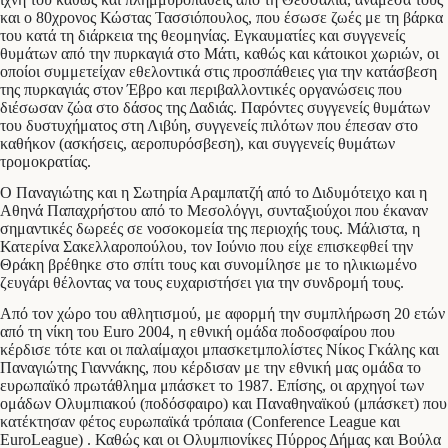
και ο 80χρονος Κώστας Τασσιόπουλος, που έσωσε ζωές με τη βάρκα
του κατά τη διάρκεια της θεομηνίας. Εγκαυματίες και συγγενείς
θυμάτων από την πυρκαγιά στο Μάτι, καθώς και κάτοικοι χωριών, οι
οποίοι συμμετείχαν εθελοντικά στις προσπάθειες για την κατάσβεση
της πυρκαγιάς στον Έβρο και περιβαλλοντικές οργανώσεις που
διέσωσαν ζώα στο δάσος της Δαδιάς. Παρόντες συγγενείς θυμάτων
του δυστυχήματος στη Λιβύη, συγγενείς πιλότων που έπεσαν στο
καθήκον (ασκήσεις, αεροπυρόσβεση), και συγγενείς θυμάτων
τρομοκρατίας.
Ο Παναγιώτης και η Σωτηρία Αραμπατζή από το Διδυμότειχο και η
Αθηνά Παπαχρήστου από το Μεσολόγγι, συνταξιούχοι που έκαναν
σημαντικές δωρεές σε νοσοκομεία της περιοχής τους. Μάλιστα, η
Κατερίνα Σακελλαροπούλου, τον Ιούνιο που είχε επισκεφθεί την
Θράκη βρέθηκε στο σπίτι τους και συνομίλησε με το ηλικιωμένο
ζευγάρι θέλοντας να τους ευχαριστήσει για την συνδρομή τους.
Από τον χώρο του αθλητισμού, με αφορμή την συμπλήρωση 20 ετών
από τη νίκη του Euro 2004, η εθνική ομάδα ποδοσφαίρου που
κέρδισε τότε και οι παλαίμαχοι μπασκετμπολίστες Νίκος Γκάλης και
Παναγιώτης Γιαννάκης, που κέρδισαν με την εθνική μας ομάδα το
ευρωπαϊκό πρωτάθλημα μπάσκετ το 1987. Επίσης, οι αρχηγοί των
ομάδων Ολυμπιακού (ποδόσφαιρο) και Παναθηναϊκού (μπάσκετ) που
κατέκτησαν φέτος ευρωπαϊκά τρόπαια (Conference League και
EuroLeague) . Καθώς και οι Ολυμπιονίκες Πύρρος Δήμας και Βούλα