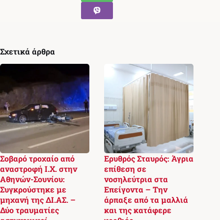
Σχετικά άρθρα
Σοβαρό τροχαίο από
Ερυθρός Σταυρός: Άγρια
αναστροφή Ι.Χ. στην
επίθεση σε
Αθηνών-Σουνίου:
νοσηλεύτρια στα
Συγκρούστηκε με
Επείγοντα – Την
μηχανή της ΔΙ.ΑΣ. –
άρπαξε από τα μαλλιά
Δύο τραυματίες
και της κατάφερε