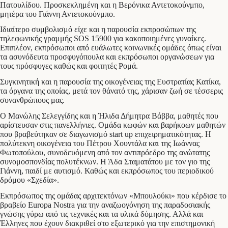
Πατουλίδου. Προσκεκλημένη και η Βερόνικα Αντετοκούνμπο,
μητέρα του Γιάννη Αντετοκούνμπο.
Ιδιαίτερο συμβολισμό είχε και η παρουσία εκπροσώπων της
τηλεφωνικής γραμμής SOS 15900 για κακοποιημένες γυναίκες.
Επιπλέον, εκπρόσωποι από ευάλωτες κοινωνικές ομάδες όπως είναι
τα ασυνόδευτα προσφυγόπουλα και εκπρόσωποι οργανώσεων για
τους πρόσφυγες καθώς και φοιτητές Ρομά.
Συγκινητική και η παρουσία της οικογένειας της Ευστρατίας Κατίκα,
τα όργανα της οποίας, μετά τον θάνατό της, χάρισαν ζωή σε τέσσερις
συνανθρώπους μας.
Ο Μανώλης Σελεγγίδης και η Ήλιδα Δήμητρα Βάββα, μαθητές που
αρίστευσαν στις πανελλήνιες. Ομάδα κωφών και βαρήκοων μαθητών
που βραβεύτηκαν σε διαγωνισμό start up επιχειρηματικότητας. Η
πολύτεκνη οικογένεια του Πέτρου Χουντάλα και της Ιωάννας
Φωτοπούλου, συνοδευόμενη από τον αντιπρόεδρο της ανώτατης
συνομοσπονδίας πολυτέκνων. Η Άδα Σταματάτου με τον γιο της
Γιάννη, παιδί με αυτισμό. Καθώς και εκπρόσωπος του περιοδικού
δρόμου «Σχεδία».
Εκπρόσωπος της ομάδας αρχιτεκτόνων «Μπουλούκι» που κέρδισε το
βραβείο Europa Nostra για την αναζωογόνηση της παραδοσιακής
γνώσης γύρω από τις τεχνικές και τα υλικά δόμησης. Αλλά και
Έλληνες που έχουν διακριθεί στο εξωτερικό για την επιστημονική