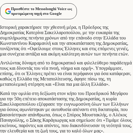
Προσθέστε το Messolonghi Voice ως
προτιμώμενη πηγή στο Google
Iστορική χαρακτήρισε την χθεσινή μέρα, η Πρόεδρος της
Δημοκρατίας Κατερίνα Σακελλαροπούλου, με την ευκαιρία της
συμπλήρωσης πενήντα χρόνων από την επάνοδο στην Ελλάδα του
Κωνσταντίνου Καραμανλή και την αποκατάσταση της Δημοκρατίας,
τονίζοντας ότι «Οφείλουμε στους Έλληνες και στις επόμενες γενιές,
μια συνέχεια αντάξια και ακόμη καλύτερη αυτών των πενήντα ετών.
Αντλώντας δύναμη από το δημοκρατικό και φιλελεύθερο παράδειγμά
τους και δίνοντάς του νέα πνοή, νόημα και ορμή». Υπογράμμισε,
επίσης, ότι οι Έλληνες πρέπει να είναι περήφανοι για όσα κατάφεραν,
καθώς η Ελλάδα της Μεταπολίτευσης, άφησε πίσω της, τη
μεταπολεμική στέρηση και «Είναι πια μια άλλη Ελλάδα».
Κατά την ομιλία στη δεξίωση στον κήπο του Προεδρικού Μεγάρου
για την 50η επέτειο αποκατάστασης της Δημοκρατίας, η κυρία
Σακελλαροπούλου εξέφρασε την ευγνωμοσύνη όλων των Ελλήνων
για όσους αγωνίστηκαν με αυτοθυσία απέναντι στη δικτατορία, που
βασανίστηκαν απάνθρωπα, όπως ο Σπύρος Μουστακλής, ο Αλέκος
Παναγούλης, ο Σάκης Καράγιωργας και σημείωσε ότι «Τιμάμε όλους
εκείνους, παρόντες και απόντες, που διακινδύνευσαν τη νεότητά τους,
την ελευθερία και τη ζωή τους, για το καλό όλων μας».