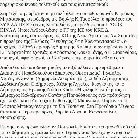
παρευρισκόμενους πολιτικούς και τους αντιστασιακούς.
Στη δεξίωση παρίστανται μεταξύ άλλων ο πρωθυπουργός Κυριάκος
Μητσοτάκης, ο πρόεδρος της Βουλής Κ.Τασούλας, ο πρόεδρος του
ΣΥΡΙΖΑ ΠΣ Στέφανος Κασσελάκης, ο πρόεδρος του ΠΑΣΟΚ
ΚΙΝΑΛ Νίκος Ανδρουλάκης, ο ΓΓ της ΚΕ του ΚΚΕ Δ.
Κουτσούμπας, ο πρόεδρος της ΚΟ της Νέας Αριστεράς Αλ.Χαρίτσης,
η πρόεδρος της Πλεύσης Ελευθερίας Ζωή Κωνσταντοπούλου, ο
αρχηγός ΓΕΕΘΑ στρατηγός Δημήτρης Χούπης, ο αντιπρόεδρος της
ΕΕ Μαργαρίτης Σχοινάς, ο Απόστολος Κακλαμάνης, ο Γ. Στουρνάρας,
υπουργοί, υφυπουργοί, καλλιτέχνες, επιχειρηματίες αθλητές κα.
Από πλευράς αυτοδιοικητικών, μεταξύ άλλων-παρευρέθηκαν οι
Διαμαντής Παπαδόπουλος (Δήμαρχος Ορεστιάδας), Ρωμύλος
Χατζηγιαννογλου (Δήμαρχος Διδυμότειχου), οι δύο Δήμαρχοι της
Δωδεκανήσου: Ο Δήμαρχος Χάλκης Άγγελος Φραγκάκης και ο
Δήμαρχος της Ηρωικής Νήσου Κάσου Μιχάλης Ερωτόκριτος, ο
Δήμαρχος Καλαβρύτων Θανάσης Παπαδόπουλος ενώ πρόσκληση
έχει λάβει και ο Δήμαρχος Ρεθύμνης Γ. Μαρινάκης. Παρών και ο
Κώστας Μπακογιάννης με τη Σία Κοσιώνη. Στο Προεδρικό Μέγαρο
ήταν και ο Περιφερειάρχης Βορείου Αιγαίου Κωνσταντίνος
Μουτζούρης.
Επίσης το «παρών» έδωσαν: Οοι γονείς Εριέττας, του μοναδικού από
τα 57 θύματα της τραγωδίας των Τεμπών που δεν έχουν εντοπιστεί
ίχνη του καθώς και πλημμυροπαθείς από τη Θεσσαλία, ανάμεσά τους