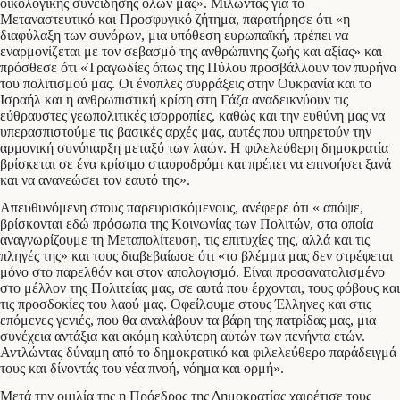
οικολογικής συνείδησης όλων μας». Μιλώντας για το
Μεταναστευτικό και Προσφυγικό ζήτημα, παρατήρησε ότι «η
διαφύλαξη των συνόρων, μια υπόθεση ευρωπαϊκή, πρέπει να
εναρμονίζεται με τον σεβασμό της ανθρώπινης ζωής και αξίας» και
πρόσθεσε ότι «Τραγωδίες όπως της Πύλου προσβάλλουν τον πυρήνα
του πολιτισμού μας. Οι ένοπλες συρράξεις στην Ουκρανία και το
Ισραήλ και η ανθρωπιστική κρίση στη Γάζα αναδεικνύουν τις
εύθραυστες γεωπολιτικές ισορροπίες, καθώς και την ευθύνη μας να
υπερασπιστούμε τις βασικές αρχές μας, αυτές που υπηρετούν την
αρμονική συνύπαρξη μεταξύ των λαών. Η φιλελεύθερη δημοκρατία
βρίσκεται σε ένα κρίσιμο σταυροδρόμι και πρέπει να επινοήσει ξανά
και να ανανεώσει τον εαυτό της».
Απευθυνόμενη στους παρευρισκόμενους, ανέφερε ότι « απόψε,
βρίσκονται εδώ πρόσωπα της Κοινωνίας των Πολιτών, στα οποία
αναγνωρίζουμε τη Μεταπολίτευση, τις επιτυχίες της, αλλά και τις
πληγές της» και τους διαβεβαίωσε ότι «το βλέμμα μας δεν στρέφεται
μόνο στο παρελθόν και στον απολογισμό. Είναι προσανατολισμένο
στο μέλλον της Πολιτείας μας, σε αυτά που έρχονται, τους φόβους και
τις προσδοκίες του λαού μας. Οφείλουμε στους Έλληνες και στις
επόμενες γενιές, που θα αναλάβουν τα βάρη της πατρίδας μας, μια
συνέχεια αντάξια και ακόμη καλύτερη αυτών των πενήντα ετών.
Αντλώντας δύναμη από το δημοκρατικό και φιλελεύθερο παράδειγμά
τους και δίνοντάς του νέα πνοή, νόημα και ορμή».
Μετά την ομιλία της η Πρόεδρος της Δημοκρατίας χαιρέτισε τους