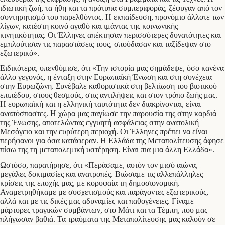
ιδιωτική ζωή, τα ήθη και τα πρότυπα συμπεριφοράς, ξέφυγαν από τον
συντηρητισμό του παρελθόντος. Η εκπαίδευση, προνόμιο άλλοτε των
λίγων, κατέστη κοινό αγαθό και ιμάντας της κοινωνικής
κινητικότητας. Οι Έλληνες απέκτησαν περισσότερες δυνατότητες και
εμπλούτισαν τις παραστάσεις τους, σπούδασαν και ταξίδεψαν στο
εξωτερικό».
Ειδικότερα, υπενθύμισε, ότι «Την ιστορία μας σημάδεψε, όσο κανένα
άλλο γεγονός, η ένταξη στην Ευρωπαϊκή Ένωση και στη συνέχεια
στην Ευρωζώνη. Συνέβαλε καθοριστικά στη βελτίωση του βιοτικού
επιπέδου, στους θεσμούς, στις αντιλήψεις και στον τρόπο ζωής μας.
Η ευρωπαϊκή και η ελληνική ταυτότητα δεν διακρίνονται, είναι
αναπόσπαστες. Η χώρα μας παγίωσε την παρουσία της στην καρδιά
της Ένωσης, αποτελώντας εγγυητή ασφάλειας στην ανατολική
Μεσόγειο και την ευρύτερη περιοχή. Οι Έλληνες πρέπει να είναι
περήφανοι για όσα κατάφεραν. Η Ελλάδα της Μεταπολίτευσης άφησε
πίσω της τη μεταπολεμική υστέρηση. Είναι πια μια άλλη Ελλάδα».
Ωστόσο, παρατήρησε, ότι «Περάσαμε, αυτόν τον μισό αιώνα,
μεγάλες δοκιμασίες και ανατροπές. Βιώσαμε τις αλλεπάλληλες
κρίσεις της εποχής μας, με κορυφαία τη δημοσιονομική.
Αναμετρηθήκαμε με συσχετισμούς και παράγοντες εξωτερικούς,
αλλά και με τις δικές μας αδυναμίες και παθογένειες. Γίναμε
μάρτυρες τραγικών συμβάντων, στο Μάτι και τα Τέμπη, που μας
πλήγωσαν βαθιά. Τα τραύματα της Μεταπολίτευσης μας καλούν σε