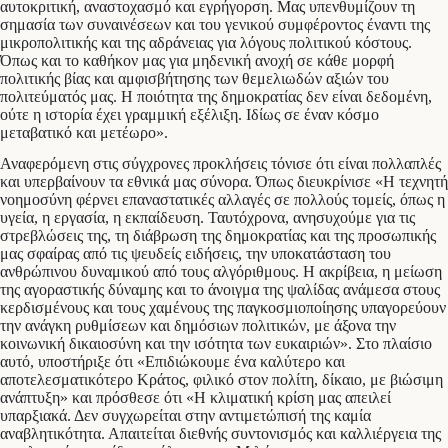
αυτοκριτική, αναστοχασμό και εγρήγορση. Μας υπενθυμίζουν τη
σημασία των συναινέσεων και του γενικού συμφέροντος έναντι της
μικροπολιτικής και της αδράνειας για λόγους πολιτικού κόστους.
Όπως και το καθήκον μας για μηδενική ανοχή σε κάθε μορφή
πολιτικής βίας και αμφισβήτησης των θεμελιωδών αξιών του
πολιτεύματός μας. Η ποιότητα της δημοκρατίας δεν είναι δεδομένη,
ούτε η ιστορία έχει γραμμική εξέλιξη. Ιδίως σε έναν κόσμο
μεταβατικό και μετέωρο».
Αναφερόμενη στις σύγχρονες προκλήσεις τόνισε ότι είναι πολλαπλές
και υπερβαίνουν τα εθνικά μας σύνορα. Όπως διευκρίνισε «Η τεχνητή
νοημοσύνη φέρνει επαναστατικές αλλαγές σε πολλούς τομείς, όπως η
υγεία, η εργασία, η εκπαίδευση. Ταυτόχρονα, ανησυχούμε για τις
στρεβλώσεις της, τη διάβρωση της δημοκρατίας και της προσωπικής
μας σφαίρας από τις ψευδείς ειδήσεις, την υποκατάσταση του
ανθρώπινου δυναμικού από τους αλγόριθμους. Η ακρίβεια, η μείωση
της αγοραστικής δύναμης και το άνοιγμα της ψαλίδας ανάμεσα στους
κερδισμένους και τους χαμένους της παγκοσμιοποίησης υπαγορεύουν
την ανάγκη ρυθμίσεων και δημόσιων πολιτικών, με άξονα την
κοινωνική δικαιοσύνη και την ισότητα των ευκαιριών». Στο πλαίσιο
αυτό, υποστήριξε ότι «Επιδιώκουμε ένα καλύτερο και
αποτελεσματικότερο Κράτος, φιλικό στον πολίτη, δίκαιο, με βιώσιμη
ανάπτυξη» και πρόσθεσε ότι «Η κλιματική κρίση μας απειλεί
υπαρξιακά. Δεν συγχωρείται στην αντιμετώπισή της καμία
αναβλητικότητα. Απαιτείται διεθνής συντονισμός και καλλιέργεια της