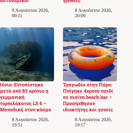
αστυνομικοί
γροθιές
9 Αυγούστου 2026,
8 Αυγούστου 2026,
00:11
20:09
Ιόνιο: Εντοπίστηκε
Τραγωδία στην Πάρο:
μετά από 83 χρόνια η
Πνίγηκε 4χρονο παιδί
γερμανική
σε πισίνα beach bar –
τορπιλάκατος LS 6 –
Προσήχθησαν
Μοναδική στον κόσμο
ιδιοκτήτης και γονείς
8 Αυγούστου 2026,
8 Αυγούστου 2026,
19:51
19:17