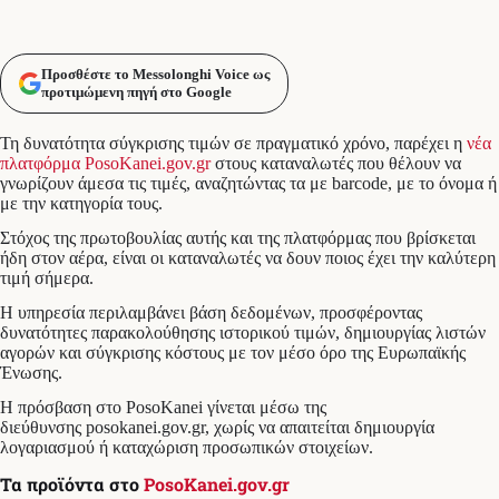
Προσθέστε το Messolonghi Voice ως
προτιμώμενη πηγή στο Google
Τη δυνατότητα σύγκρισης τιμών σε πραγματικό χρόνο, παρέχει η
νέα
πλατφόρμα PosoKanei.gov.gr
στους καταναλωτές που θέλουν να
γνωρίζουν άμεσα τις τιμές, αναζητώντας τα με barcode, με το όνομα ή
με την κατηγορία τους.
Στόχος της πρωτοβουλίας αυτής και της πλατφόρμας που βρίσκεται
ήδη στον αέρα, είναι οι καταναλωτές να δουν ποιος έχει την καλύτερη
τιμή σήμερα.
Η υπηρεσία περιλαμβάνει βάση δεδομένων, προσφέροντας
δυνατότητες παρακολούθησης ιστορικού τιμών, δημιουργίας λιστών
αγορών και σύγκρισης κόστους με τον μέσο όρο της Ευρωπαϊκής
Ένωσης.
Η πρόσβαση στο PosoKanei γίνεται μέσω της
διεύθυνσης posokanei.gov.gr, χωρίς να απαιτείται δημιουργία
λογαριασμού ή καταχώριση προσωπικών στοιχείων.
Τα προϊόντα στο
PosoKanei.gov.gr