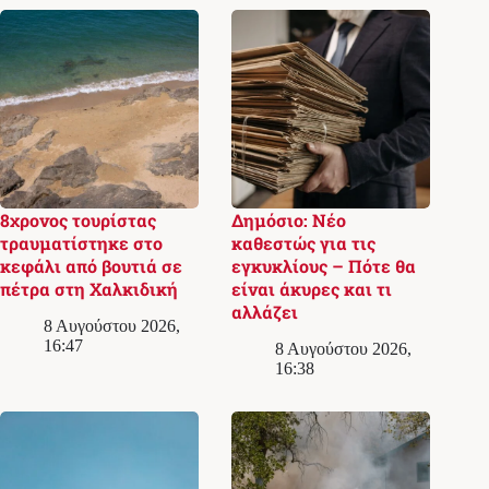
8χρονος τουρίστας
Δημόσιο: Νέο
τραυματίστηκε στο
καθεστώς για τις
κεφάλι από βουτιά σε
εγκυκλίους – Πότε θα
πέτρα στη Χαλκιδική
είναι άκυρες και τι
αλλάζει
8 Αυγούστου 2026,
16:47
8 Αυγούστου 2026,
16:38