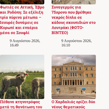
Φωτιές σε Αττική, Έβρο
Συναγερμός για
και Ροδόπη: Σε εξέλιξη
75χρονο που βρέθηκε
τρία πύρινα μέτωπα –
νεκρός δίπλα σε
Ισχυρές δυνάμεις σε
κάδους σκουπιδιών στο
Κορωπί και εναέρια
Λουτράκι (ΦΩΤΟ-
μέσα σε Σουφλί
ΒΙΝΤΕΟ)
9 Αυγούστου 2026,
9 Αυγούστου 2026,
16:49
16:10
Πέθανε κτηνοτρόφος
Ο Χαρδαλιάς ορίζει δύο
μετά τη θανάτωση του
νέους θεματικούς