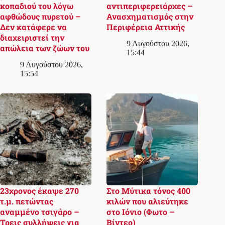
κοπαδιού του λόγω
αντιπεριφερειάρχες –
αφθώδους πυρετού –
Ανασχηματισμός στην
Δεν κατάφερε να
Περιφέρεια Αττικής
διαχειριστεί την
9 Αυγούστου 2026,
απώλεια των ζώων του
15:44
9 Αυγούστου 2026,
15:54
23χρονος έκαψε 270
Στο Μύτικα τόνος 400
τ.μ. πετώντας
κιλών που αλιεύτηκε
αναμμένο τσιγάρο –
στο Ιόνιο (Φωτο –
Τρεις συλλήψεις για
Βίντεο)