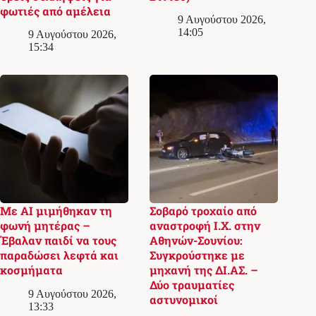
φωτιές από αμέλεια
9 Αυγούστου 2026,
14:05
9 Αυγούστου 2026,
15:34
Με AI μιμήθηκαν τη
Σοβαρό τροχαίο από
φωνή μητέρας –
αναστροφή Ι.Χ. στην
Έβαλαν παιδί να τους
Αθηνών-Σουνίου:
παραδώσει λεφτά και
Συγκρούστηκε με
κοσμήματα
μηχανή της ΔΙ.ΑΣ. –
Δύο τραυματίες
9 Αυγούστου 2026,
αστυνομικοί
13:33