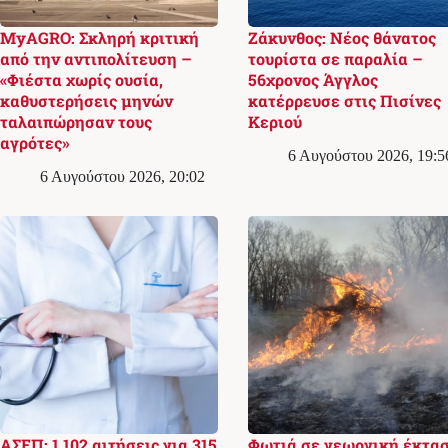
MyAGRO: Σκληρή κριτική
Ζάκυνθος: Νέος θάνατος
από την αντιπολίτευση –
τουρίστα σε παραλία –
«Φιέστα χωρίς ουσία,
56χρονος Άγγλος
καθυστερήσεις μηνών
κατέρρευσε στις Πισίνες
ταλαιπώρησαν τους
Κεριού
αγρότες»
6 Αυγούστου 2026, 19:5
6 Αυγούστου 2026, 20:02
ΑΣΕΠ: 1.102 αιτήσεις για 315
Φωτιά σε γεωργική έκτα