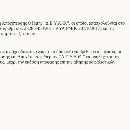
ι Αποχέτευσης Θέρμης “Δ.Ε.Υ.Α.Θ.”, οι οποίοι απασχολούνται στο
 αριθμ. οικ. 28286/450/2017 ΚΥΑ (ΦΕΚ 207/Β/2017) και τις
ο τρίτος εξ΄ αυτών.
, αν όχι αδύνατο, εξαιρετικά δύσκολο να βρεθεί νέα εργασία, με
ευσης και Αποχέτευσης Θέρμης “Δ.Ε.Υ.Α.Θ.” να αποδέχεται την
υς, μέχρι την έκδοση απόφασης επί της αίτησης ασφαλιστικών