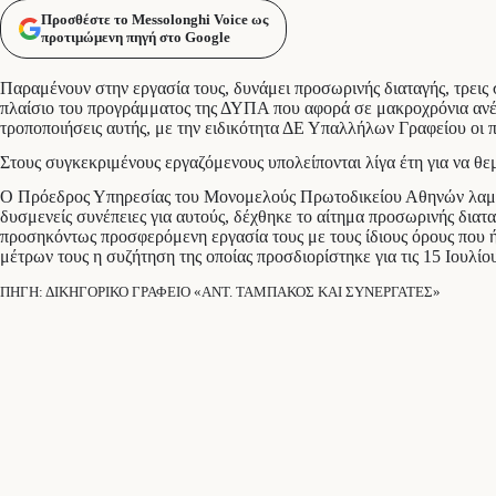
Προσθέστε το Messolonghi Voice ως
προτιμώμενη πηγή στο Google
Παραμένουν στην εργασία τους, δυνάμει προσωρινής διαταγής, τρεις
πλαίσιο του προγράμματος της ΔΥΠΑ που αφορά σε μακροχρόνια ανέρ
τροποποιήσεις αυτής, με την ειδικότητα ΔΕ Υπαλλήλων Γραφείου οι π
Στους συγκεκριμένους εργαζόμενους υπολείπονται λίγα έτη για να θ
Ο Πρόεδρος Υπηρεσίας του Μονομελούς Πρωτοδικείου Αθηνών λαμβανομ
δυσμενείς συνέπειες για αυτούς, δέχθηκε το αίτημα προσωρινής δια
προσηκόντως προσφερόμενη εργασία τους με τους ίδιους όρους που ήδ
μέτρων τους η συζήτηση της οποίας προσδιορίστηκε για τις 15 Ιουλίο
ΠΗΓΗ: ΔΙΚΗΓΟΡΙΚΟ ΓΡΑΦΕΙΟ «ΑΝΤ. ΤΑΜΠΑΚΟΣ ΚΑΙ ΣΥΝΕΡΓΑΤΕΣ»