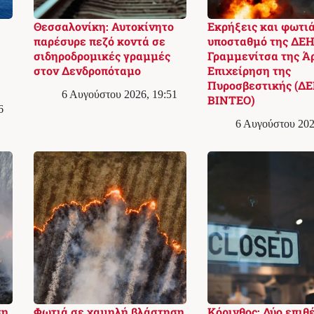
Θεσσαλονίκη: Αυτοκίνητο
Εκρήξεις και φωτιά
παρέσυρε πεζό κοντά σε
υποσταθμό της ΔΕΗ
σιδηροδρομικές γραμμές
Γραμμενίτσα της Ά
στον Δενδροπόταμο
Επιχείρηση της
Πυροσβεστικής (ΔΕ
6 Αυγούστου 2026, 19:51
ΒΙΝΤΕΟ)
6
6 Αυγούστου 202
ση
Φωτιά σε χαμηλή βλάστηση
Κόρινθος: Δύο επιθ