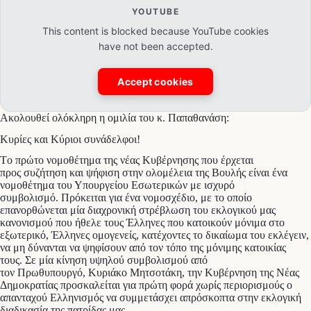
YOUTUBE
This content is blocked because YouTube cookies
have not been accepted.
Accept cookies
Ακολουθεί ολόκληρη η ομιλία του κ. Παπαθανάση:
Κυρίες και Κύριοι συνάδελφοι!
​Tο πρώτο νομοθέτημα της νέας Κυβέρνησης που έρχεται
προς συζήτηση και ψήφιση στην ολομέλεια της Βουλής είναι ένα
νομοθέτημα του Υπουργείου Εσωτερικών με ισχυρό
συμβολισμό. Πρόκειται για ένα νομοσχέδιο, με το οποίο
επανορθώνεται μία διαχρονική στρέβλωση του εκλογικού μας
κανονισμού που ήθελε τους Έλληνες που κατοικούν μόνιμα στο
εξωτερικό, Έλληνες ομογενείς, κατέχοντες το δικαίωμα του εκλέγειν,
να μη δύνανται να ψηφίσουν από τον τόπο της μόνιμης κατοικίας
τους. Σε μία κίνηση υψηλού συμβολισμού από
τον Πρωθυπουργό, Κυριάκο Μητσοτάκη, την Κυβέρνηση της Νέας
Δημοκρατίας προσκαλείται για πρώτη φορά χωρίς περιορισμούς ο
απανταχού Ελληνισμός να συμμετάσχει απρόσκοπτα στην εκλογική
διαδικασία της πατρίδας μας.