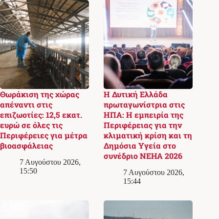
Θωράκιση της χώρας
Η Δυτική Ελλάδα
απέναντι στις
πρωταγωνίστρια στις
επιζωοτίες: 12,5 εκατ.
ΗΠΑ: Η εμπειρία της
ευρώ σε όλες τις
Περιφέρειας για την
Περιφέρειες για μέτρα
κλιματική κρίση και τη
βιοασφάλειας
Δημόσια Υγεία στο
συνέδριο NEHA 2026
7 Αυγούστου 2026,
15:50
7 Αυγούστου 2026,
15:44