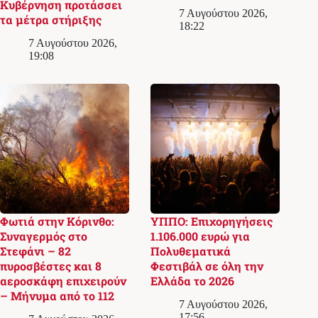
Κυβέρνηση προτάσσει
7 Αυγούστου 2026,
τα μέτρα στήριξης
18:22
7 Αυγούστου 2026,
19:08
Φωτιά στην Κόρινθο:
ΥΠΠΟ: Επιχορηγήσεις
Συναγερμός στο
1.106.000 ευρώ για
Στεφάνι – 82
Πολυθεματικά
πυροσβέστες και 8
Φεστιβάλ σε όλη την
αεροσκάφη επιχειρούν
Ελλάδα το 2026
– Μήνυμα από το 112
7 Αυγούστου 2026,
17:56