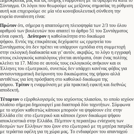
Δημοκρατίας μας και ως πλήρης εναρμόνιση με τα οριζόμενα κατά το
Σύνταγμα. Οι λόγοι που θεωρούμε ως μείζονος σημασίας τη ρύθμιση
αυτή και επιχειρούμε σε μία νέα κοινοβουλευτική σύνθεση την
ευρεία συναίνεση είναι:
Πρώτον
ότι, σήμερα η απαιτούμενη πλειοψηφία των 2/3 του όλου
αριθμού των βουλευτών που απαιτεί το άρθρο 51 του Συντάγματος
είναι εφικτή.
Δεύτερον
η καθολικότητα στο δικαίωμα
ψήφου. Εντός της επικράτειας δεχόμαστε ως ερμηνεία του
Συντάγματος ότι δεν πρέπει να υπάρχουν εμπόδια στη συμμετοχή
στην εκλογική διαδικασία και γι’ αυτόν, ακριβώς, το λόγο η εγγραφή
στους εκλογικούς καταλόγους γίνεται αυτόματα, όταν ένας πολίτης
κλείνει τα 17. Μέσα σε αυτούς τους εκλογικούς ανήκουν και οι
Έλληνες του εξωτερικού, συνεπώς δεν υπάρχει κανένας φόβος για
αντισυνταγματική διεύρυνση του δικαιώματος της ψήφου αλλά
αντιθέτως για ίση πρόσβαση στο καθολικό δικαίωμα της
ψήφου.
Τρίτον
η εναρμόνιση με μία πρακτική εφικτή και διεθνώς
αποδεκτή.
Τέταρτον
ο εξορθολογισμός του ισχύοντος πλαισίου, το οποίο ισχύον
πλαίσιο σήμερα δημιουργεί μια διασπορά δύο ταχυτήτων. Σύμφωνα
με το ισχύον καθεστώς κάποιοι μπορούν να ψηφίσουν είτε στην
Ελλάδα είτε στο εξωτερικό και κάποιοι έχουν δικαίωμα ψήφου
αποκλειστικά στην Ελλάδα. Πέμπτον η περαιτέρω ενίσχυση των
δεσμών των Ελλήνων που ζουν στο εξωτερικό με τη μητέρα πατρίδα
με τεράστια οφέλη για τη χώρα μας. Το ενδιαφέρον του απανταχού