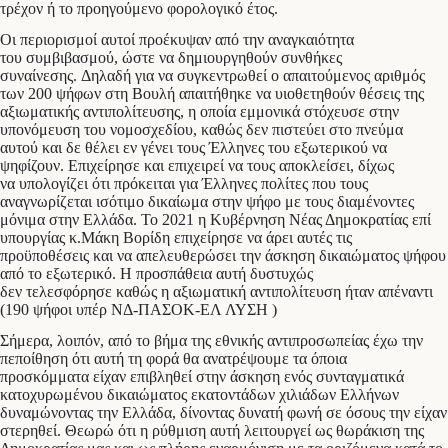
τρέχον ή το προηγούμενο φορολογικό έτος.
​Οι περιορισμοί αυτοί προέκυψαν από την αναγκαιότητα
του συμβιβασμού, ώστε να δημιουργηθούν συνθήκες
συναίνεσης. Δηλαδή για να συγκεντρωθεί ο απαιτούμενος αριθμός
των 200 ψήφων στη Βουλή απαιτήθηκε να υιοθετηθούν θέσεις της
αξιωματικής αντιπολίτευσης, η οποία εμμονικά στόχευσε στην
υπονόμευση του νομοσχεδίου, καθώς δεν πιστεύει στο πνεύμα
αυτού και δε θέλει εν γένει τους Έλληνες του εξωτερικού να
ψηφίζουν. Επιχείρησε και επιχειρεί να τους αποκλείσει, δίχως
να υπολογίζει ότι πρόκειται για Έλληνες πολίτες που τους
αναγνωρίζεται ισότιμο δικαίωμα στην ψήφο με τους διαμένοντες
μόνιμα στην Ελλάδα. Το 2021 η Κυβέρνηση Νέας Δημοκρατίας επί
υπουργίας κ.Μάκη Βορίδη επιχείρησε να άρει αυτές τις
προϋποθέσεις και να απελευθερώσει την άσκηση δικαιώματος ψήφου
από το εξωτερικό. Η προσπάθεια αυτή δυστυχώς
δεν τελεσφόρησε καθώς η αξιωματική αντιπολίτευση ήταν απέναντι
(190 ψήφοι υπέρ ΝΔ-ΠΑΣΟΚ-ΕΛ ΛΥΣΗ )
​Σήμερα, λοιπόν, από το βήμα της εθνικής αντιπροσωπείας έχω την
πεποίθηση ότι αυτή τη φορά θα ανατρέψουμε τα όποια
προσκόμματα είχαν επιβληθεί στην άσκηση ενός συνταγματικά
κατοχυρωμένου δικαιώματος εκατοντάδων χιλιάδων Ελλήνων
δυναμώνοντας την Ελλάδα, δίνοντας δυνατή φωνή σε όσους την είχαν
στερηθεί. Θεωρώ ότι η ρύθμιση αυτή λειτουργεί ως θωράκιση της