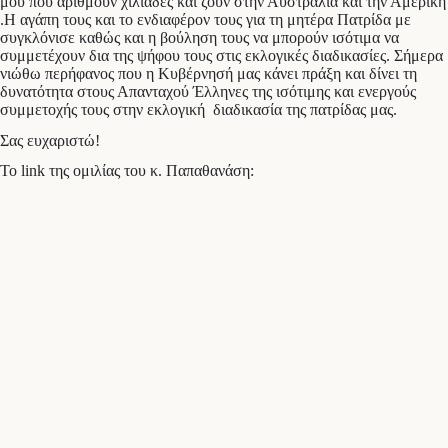
μου που αριθμούν χιλιάδες και ζουν στην Αυστραλία και την Αμερική
.Η αγάπη τους και το ενδιαφέρον τους για τη μητέρα Πατρίδα με
συγκλόνισε καθώς και η βούληση τους να μπορούν ισότιμα να
συμμετέχουν δια της ψήφου τους στις εκλογικές διαδικασίες. Σήμερα
νιώθω περήφανος που η Κυβέρνησή μας κάνει πράξη και δίνει τη
δυνατότητα στους Απανταχού Έλληνες της ισότιμης και ενεργούς
συμμετοχής τους στην εκλογική διαδικασία της πατρίδας μας.
Σας ευχαριστώ!
To link της ομιλίας του κ. Παπαθανάση: