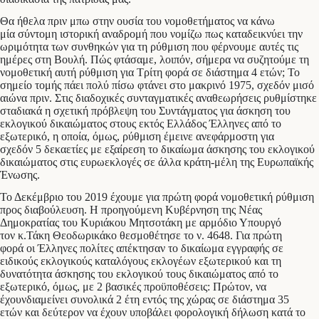
​Θα ήθελα πριν μπω στην ουσία του νομοθετήματος να κάνω
μία σύντομη ιστορική αναδρομή που νομίζω πως καταδεικνύει την
ωριμότητα των συνθηκών για τη ρύθμιση που φέρνουμε αυτές τις
ημέρες στη Βουλή. Πώς φτάσαμε, λοιπόν, σήμερα να συζητούμε τη
νομοθετική αυτή ρύθμιση για Τρίτη φορά σε διάστημα 4 ετών; Το
σημείο τομής πάει πολύ πίσω φτάνει στο μακρινό 1975, σχεδόν μισό
αιώνα πριν. Στις διαδοχικές συνταγματικές αναθεωρήσεις ρυθμίστηκε
σταδιακά η σχετική πρόβλεψη του Συντάγματος για άσκηση του
εκλογικού δικαιώματος στους εκτός Ελλάδος Έλληνες από το
εξωτερικό, η οποία, όμως, ρύθμιση έμεινε ανεφάρμοστη για
σχεδόν 5 δεκαετίες με εξαίρεση το δικαίωμα άσκησης του εκλογικού
δικαιώματος στις ευρωεκλογές σε άλλα κράτη-μέλη της Ευρωπαϊκής
Ένωσης.
​Το Δεκέμβριο του 2019 έχουμε για πρώτη φορά νομοθετική ρύθμιση
προς διαβούλευση. Η προηγούμενη Κυβέρνηση της Νέας
Δημοκρατίας του Κυριάκου Μητσοτάκη με αρμόδιο Υπουργό
τον κ.Τάκη Θεοδωρικάκο θεσμοθέτησε το ν. 4648. Για πρώτη
φορά οι Έλληνες πολίτες απέκτησαν το δικαίωμα εγγραφής σε
ειδικούς εκλογικούς καταλόγους εκλογέων εξωτερικού και τη
δυνατότητα άσκησης του εκλογικού τους δικαιώματος από το
εξωτερικό, όμως, με 2 βασικές προϋποθέσεις: Πρώτον, να
έχουνδιαμείνει συνολικά 2 έτη εντός της χώρας σε διάστημα 35
ετών και δεύτερον να έχουν υποβάλει φορολογική δήλωση κατά το