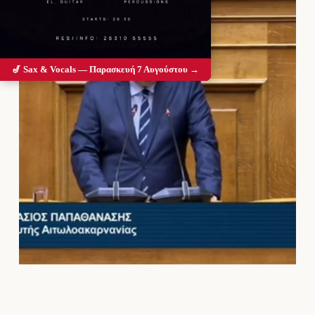
🎷 Sax & Vocals — Παρασκευή 7 Αυγούστου →