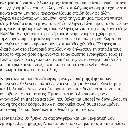
ελληνισμού για την Ελλάδα μας είναι τέτοιο που είναι εθνική επιταγή
οι εγγεγραμμένοι στους εκλογικούς καταλόγους να συμμετέχουν στα
κοινά και να μην τους παραγκωνίζουμε επειδή ζουν σε άλλη
χώρα, θεωρώντας λανθασμένα, κατά τη γνώμη μας, πως ότι γίνεται
στην Ελλάδα αφορά μόνο τους εδώ Έλληνες. Είναι προς το συμφέρον
μας να κρατήσουμε όλους τους Έλληνες κοντά στη χώρα, κοντά στην
Ελλάδα. Ενισχύοντας τη φωνή τους δυναμώνουμε τη χώρα μας,
τη διευρύνουμε, την κάνουμε να ακουστεί σε όλη τη γη .Σωματεία
ομογένειας που εκπροσωπούν εκατοντάδες χιλιάδες Έλληνες που
διαμένουν στο εξωτερικό σπεύδουν να δηλώσουν τη στήριξή τους
προς το νομοσχέδιο δηλώνοντας το αδιάλειπτο ενδιαφέρον τους. Η
Ελλάς πρέπει να αγκαλιάσει τα παιδιά της, να τα ενεργοποιήσει έτι
περαιτέρω και να εντάξει στη φαρέτρα της ένα asset διεθνούς
διπλωματίας ανεκτίμητης αξίας.
​Κυρίες και κύριοι συνάδελφοι, η αναγνώριση της ψήφου των
ομογενών Ελλήνων πολιτών είναι ένα ζήτημα Εθνικής Συνείδησης
και Πολιτικής. Δεν είναι ούτε αριστερό, ούτε δεξιό, ούτε κεντρώο,
υπερβαίνει σκοπιμότητες. Εμφορείται από δικαιοσύνη ενώ
αντανακλά τη μητέρα πατρίδα, που θέλει και μπορεί να δυναμώσει τη
φωνή της στον κόσμο, που δεν αποκλείει αλλά συμπεριλαμβάνει,
που γνωρίζει και διεκδικεί το εθνικό της συμφέρον.
​Πριν κλείσω θα ήθελα να σας αναφέρω και μια βιωματική μου
εμπειρία .Ως δήμαρχος Ναυπάκτου επισκέφθηκα τους συμπατριώτες