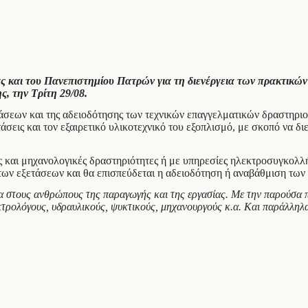
 και του Πανεπιστημίου Πατρών για τη διενέργεια των πρακτικώ
, την Τρίτη 29/08.
τάσεων και της αδειοδότησης των τεχνικών επαγγελματικών δραστηρι
στάσεις και τον εξαιρετικό υλικοτεχνικό του εξοπλισμό, με σκοπό να 
ές και μηχανολογικές δραστηριότητες ή με υπηρεσίες ηλεκτροσυγκολ
των εξετάσεων και θα επισπεύδεται η αδειοδότηση ή αναβάθμιση των
δίπλα στους ανθρώπους της παραγωγής και της εργασίας. Με την παρού
τρολόγους, υδραυλικούς, ψυκτικούς, μηχανουργούς κ.α. Και παράλληλα