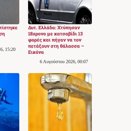
τίστηκε
Δυτ. Ελλάδα: Χτύπησαν
ση
18χρονο με κατσαβίδι 13
φορές και πήγαν να τον
πετάξουν στη θάλασσα –
6, 15:20
Εικόνα
6 Αυγούστου 2026, 00:07