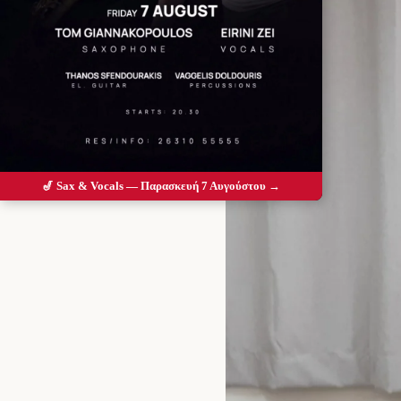
🎷 Sax & Vocals — Παρασκευή 7 Αυγούστου →