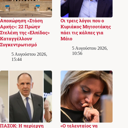
Αποχώρηση «Στάση
Οι τρεις λόγοι που ο
Αρχής»: 22 Πρώην
Κυριάκος Μητσοτάκης
Στελέχη της «Ελπίδας»
πάει τις κάλπες για
Καταγγέλλουν
Μάιο
Συγκεντρωτισμό
5 Αυγούστου 2026,
10:56
5 Αυγούστου 2026,
15:44
ΠΑΣΟΚ: Η περίεργη
«Ο τελευταίος να