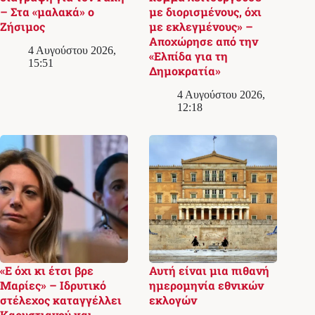
– Στα «μαλακά» ο
με διορισμένους, όχι
Ζήσιμος
με εκλεγμένους» –
Αποχώρησε από την
4 Αυγούστου 2026,
«Ελπίδα για τη
15:51
Δημοκρατία»
4 Αυγούστου 2026,
12:18
«Ε όχι κι έτσι βρε
Αυτή είναι μια πιθανή
Μαρίες» – Ιδρυτικό
ημερομηνία εθνικών
στέλεχος καταγγέλλει
εκλογών
Καρυστιανού και