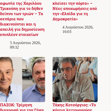
αφωνία της Χαριλάου
κλείσει την πόρτα» –
Τρικούπη για το δήθεν
Νέες αποχωρήσεις από
δείπνο των τριών – Τα
την «Ελπίδα για τη
σενάρια που
Δημοκρατία»
διακινούνται και η
4 Αυγούστου 2026,
απειλή για δημοσίευση
16:03
επιπλέον στοιχείων
5 Αυγούστου 2026,
09:32
ΠΑΣΟΚ: Τρίμηνη
Τάκης Κοτσόργιος: «Το
διαγραφή για τον Γάκη
κόμμα λειτουργούσε