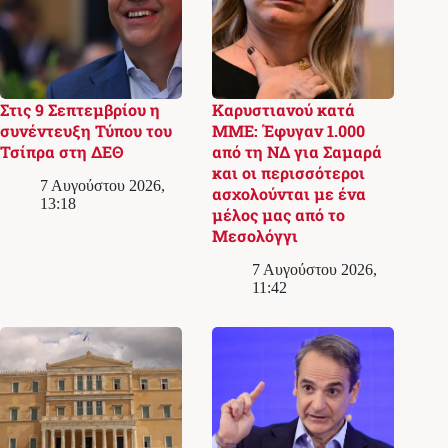
Στις 9 Σεπτεμβρίου η
Καρυστιανού κατά
συνέντευξη Τύπου του
ΜΜΕ: Έφυγαν 1.000
Τσίπρα στη ΔΕΘ
από τη ΝΔ για Σαμαρά
και οι περισσότεροι
7 Αυγούστου 2026,
ασχολούνται με ένα
13:18
μέλος μας από το
Μεσολόγγι
7 Αυγούστου 2026,
11:42