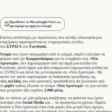
Προσθέστε το Messolonghi Voice ως
προτιμώμενη πηγή στο Google
Εικόνες αντίστοιχες με περιπτώσεις που αλλάζει ιδιοκτησία μια
επιχείρηση παρατηρούνται σε ενημερωτικές σελίδες
του
ΣΥΡΙΖΑ
στο
Facebook.
Άτομα
που έχουν αποχωρήσει από το κόμμα, παρότι επέλεξαν να
φύγουν από την
Κουμουνδούρου
για να ενταχθούν στη «
Νέα
Αριστερά»
, δεν δημιούργησαν από την αρχή μια σελίδα στο
Facebook, αλλά πήραν μια ήδη υπάρχουσα ενημερωτική σελίδα για
το ΣΥΡΙΖΑ και απλά την μετονόμασαν σε «Νέα Αριστερά». Με
αυτόν τον τρόπο παρέκαμψαν τη διαδικασία προώθησης της
ν
έ
ας
σελίδας
που υπό κανονικές προϋποθέσεις θα ξεκινούσε από
το
μηδέν
καθώς έδωσαν το όνομα «
Νέα Αριστερά
» σε μια σελίδα
που μετρούσε ήδη περίπου
2.000 μέλη.
Ως εκ τούτου, με μία γρήγορη αναζήτηση, να φαίνεται πως έχουν
ποστάρει στα
Social Media
και… τα προηγούμενα χρόνια. Παρότι
λοιπόν η Νέα Αριστερά είναι ένας φορές που μετρά λίγες ημέρες
ζωής, στη σελίδα του στο Facebook έχει δημοσιεύσεις που πηγαίνουν