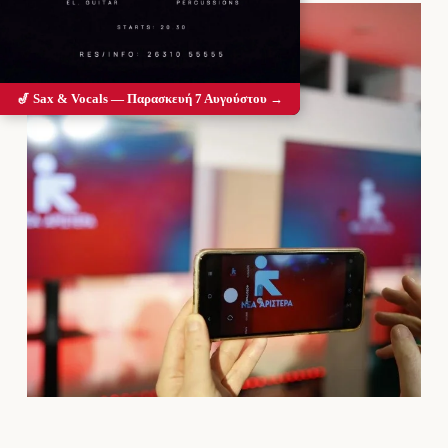
🎷 Sax & Vocals — Παρασκευή 7 Αυγούστου →