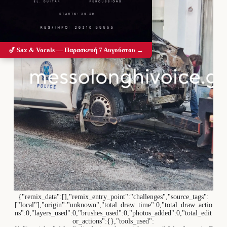
🎷 Sax & Vocals — Παρασκευή 7 Αυγούστου →
{"remix_data":[],"remix_entry_point":"challenges","source_tags":
["local"],"origin":"unknown","total_draw_time":0,"total_draw_actio
ns":0,"layers_used":0,"brushes_used":0,"photos_added":0,"total_edit
or_actions":{},"tools_used":