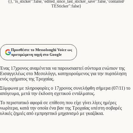
{},"is_sticker":false,"edited_since_last_sticker_save":false,"containsF
TESticker":false}
Προσθέστε το Messolonghi Voice ως
προτιμώμενη πηγή στο Google
Ένας 17χρονος αναμένεται να παρουσιαστεί σύντομα ενώπιον της
Εισαγγελέως στο Μεσολόγγι, κατηγορούμενος για την πυρπόληση
ενός οχήματος της Τροχαίας.
Σύμφωνα με πληροφορίες ο 17χρονος συνελήφθη σήμερα (07/11) το
απόγευμα, μετά την έκδοση σχετικού εντάλματος.
Το περιστατικό αφορά σε επίθεση που είχε γίνει λίγες ημέρες
νωρίτερα, κατά την οποία ένα βαν της Τροχαίας υπέστη σοβαρές
υλικές ζημιές από εμπρηστικό μηχανισμό με γκαζάκια.