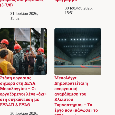
(3-7/8)
30 Ιουλίου 2026,
15:51
31 Ιουλίου 2026,
15:52
Στάση εργασίας
Μεσολόγγι:
σήμερα στη ΔΕΥΑ
Δημοπρατείται η
Μεσολογγίου – Οι
ενεργειακή
εργαζόμενοι λένε «όχι»
αναβάθμιση του
στη συγχώνευση με
Κλειστού
ΕΥΔΑΠ & ΕΥΑΘ
Γυμναστηρίου – Το
έργο που «πάγωσε» το
30 Ιουλίου 2026,