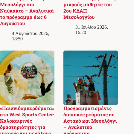
Μεσολόγγι και
μικρούς μαθητές του
Ναύπακτο – Αναλυτικά
2ου ΚΔΑΠ
το πρόγραμμα έως 6
Μεσολογγίου
Αυγούστου
31 Ιουλίου 2026,
16:20
4 Αυγούστου 2026,
18:50
«Παιχνιδομπερδέματα»
Προγραμματισμένες
στο West Sports Center:
διακοπές ρεύματος σε
Καλοκαιρινές
Αστακό και Μεσολόγγι
δραστηριότητες για
– Αναλυτικό
μικρούς και μεγάλους
πρόγραμμα