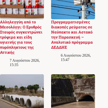
Αλληλεγγύη από το
Προγραμματισμένες
Μεσολόγγι: Ο Ερυθρός
διακοπές ρεύματος σε
Σταυρός συγκεντρώνει
Ναύπακτο και Αστακό
τρόφιμα και είδη
την Παρασκευή –
υγιεινής για τους
Αναλυτικό πρόγραμμα
πυρόπληκτους της
ΔΕΔΔΗΕ
Αττικής
6 Αυγούστου 2026,
15:47
7 Αυγούστου 2026,
15:35