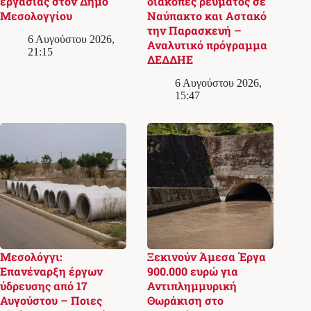
εργασίας στον Δήμο
διακοπές ρεύματος σε
Μεσολογγίου
Ναύπακτο και Αστακό
την Παρασκευή –
6 Αυγούστου 2026,
Αναλυτικό πρόγραμμα
21:15
ΔΕΔΔΗΕ
6 Αυγούστου 2026,
15:47
Μεσολόγγι:
Ξεκινούν Άμεσα Έργα
Επανέναρξη έργων
900.000 ευρώ για
ύδρευσης από 17
Αντιπλημμυρική
Αυγούστου – Ποιες
Θωράκιση στο