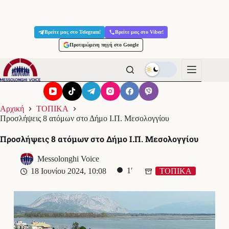
Μετάβαση
στο
Βρείτε μας στο Telegram!
Βρείτε μας στο Viber!
περιεχόμενο
Προτιμώμενη πηγή στο Google
Αρχική
ΤΟΠΙΚΑ
Προσλήψεις 8 ατόμων στο Δήμο Ι.Π. Μεσολογγίου
Προσλήψεις 8 ατόμων στο Δήμο Ι.Π. Μεσολογγίου
Messolonghi Voice
1′
18 Ιουνίου 2024, 10:08
ΤΟΠΙΚΑ