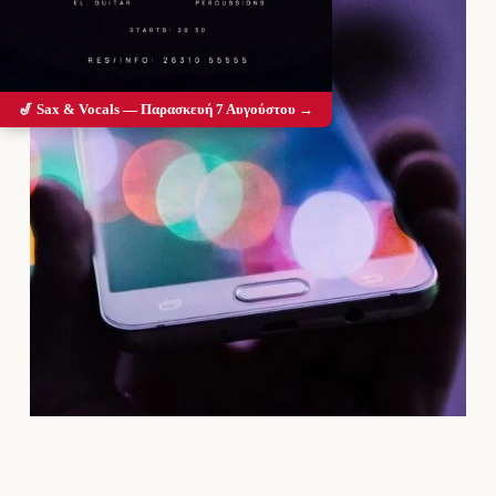
🎷 Sax & Vocals — Παρασκευή 7 Αυγούστου →