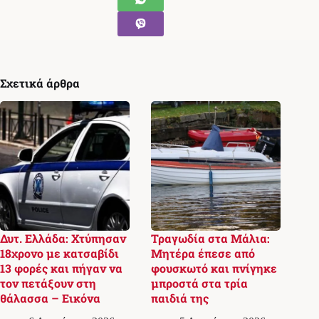
Σχετικά άρθρα
Δυτ. Ελλάδα: Χτύπησαν
Τραγωδία στα Μάλια:
18χρονο με κατσαβίδι
Μητέρα έπεσε από
13 φορές και πήγαν να
φουσκωτό και πνίγηκε
τον πετάξουν στη
μπροστά στα τρία
θάλασσα – Εικόνα
παιδιά της