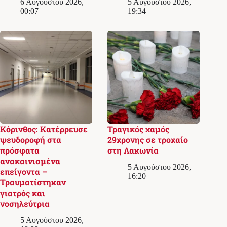
6 Αυγούστου 2026,
5 Αυγούστου 2026,
00:07
19:34
Κόρινθος: Κατέρρευσε
Τραγικός χαμός
ψευδοροφή στα
29χρονης σε τροχαίο
πρόσφατα
στη Λακωνία
ανακαινισμένα
5 Αυγούστου 2026,
επείγοντα –
16:20
Τραυματίστηκαν
γιατρός και
νοσηλεύτρια
5 Αυγούστου 2026,