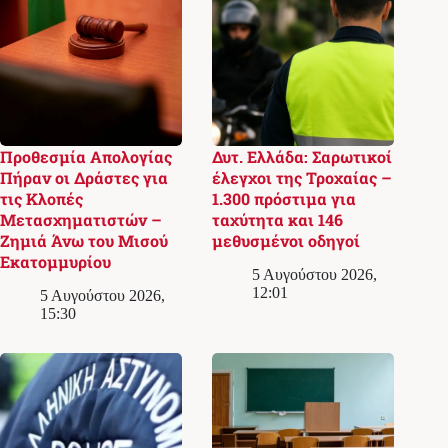
Προθεσμία Απολογίας
Δυτ. Ελλάδα: Σαρωτικοί
Πήραν οι Δράστες για
έλεγχοι της Τροχαίας –
τις Κλοπές
1.300 πρόστιμα για
Μετασχηματιστών –
ταχύτητα και 146
Ζημιά Άνω του Μισού
μεθυσμένοι οδηγοί
Εκατομμυρίου
5 Αυγούστου 2026,
12:01
5 Αυγούστου 2026,
15:30