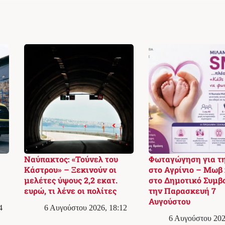
Ναύπακτος: «Τούνελ του
Φωταγώγηση για τ
Κάστρου» – Ξεκινούν οι
στο Αγρίνιο – Μωβ
μελέτες ύψους 2,2 εκατ.
στο Δημοτικό Συμβ
ευρώ, τι λένε οι πολίτες
την Παρασκευή 7
Αυγούστου
4
6 Αυγούστου 2026, 18:12
6 Αυγούστου 202