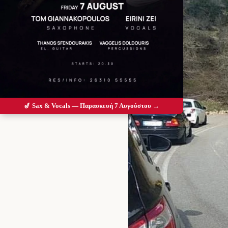
🎷 Sax & Vocals — Παρασκευή 7 Αυγούστου →