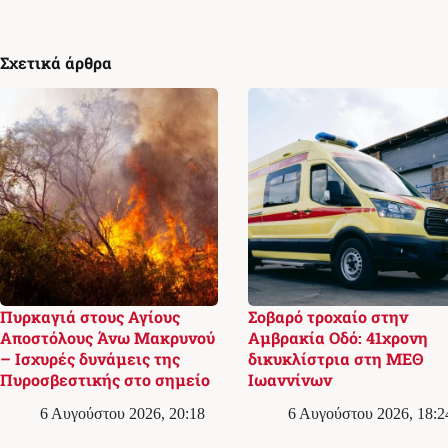
Σχετικά άρθρα
Πυρκαγιά στους Αγίους
Σοβαρό τροχαίο στην
Αποστόλους Άνω Μακρυνού
Αμβρακία Οδό: 41χρονη
– Ισχυρές δυνάμεις της
δικυκλίστρια στη ΜΕΘ
Πυροσβεστικής στο σημείο
Ιωαννίνων
6 Αυγούστου 2026, 20:18
6 Αυγούστου 2026, 18:2