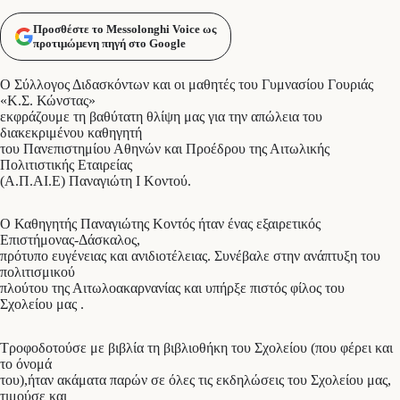
Προσθέστε το Messolonghi Voice ως
προτιμώμενη πηγή στο Google
Ο Σύλλογος Διδασκόντων και οι μαθητές του Γυμνασίου Γουριάς
«Κ.Σ. Κώνστας»
εκφράζουμε τη βαθύτατη θλίψη μας για την απώλεια του
διακεκριμένου καθηγητή
του Πανεπιστημίου Αθηνών και Προέδρου της Αιτωλικής
Πολιτιστικής Εταιρείας
(Α.Π.ΑΙ.Ε) Παναγιώτη Ι Κοντού.
Ο Καθηγητής Παναγιώτης Κοντός ήταν ένας εξαιρετικός
Επιστήμονας-Δάσκαλος,
πρότυπο ευγένειας και ανιδιοτέλειας. Συνέβαλε στην ανάπτυξη του
πολιτισμικού
πλούτου της Αιτωλοακαρνανίας και υπήρξε πιστός φίλος του
Σχολείου μας .
Τροφοδοτούσε με βιβλία τη βιβλιοθήκη του Σχολείου (που φέρει και
το όνομά
του),ήταν ακάματα παρών σε όλες τις εκδηλώσεις του Σχολείου μας,
τιμούσε και