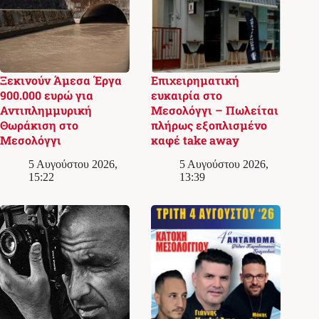
Ξεκινούν Άμεσα Έργα
Επιχειρηματική
900.000 ευρώ για
ευκαιρία στο
Αντιπλημμυρική
Μεσολόγγι – Πωλείται
Θωράκιση στο
πλήρως εξοπλισμένο
Μεσολόγγι
καφέ take away
5 Αυγούστου 2026,
5 Αυγούστου 2026,
15:22
13:39