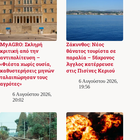
MyAGRO: Σκληρή
Ζάκυνθος: Νέος
κριτική από την
θάνατος τουρίστα σε
αντιπολίτευση –
παραλία – 56χρονος
«Φιέστα χωρίς ουσία,
Άγγλος κατέρρευσε
καθυστερήσεις μηνών
στις Πισίνες Κεριού
ταλαιπώρησαν τους
6 Αυγούστου 2026,
αγρότες»
19:56
6 Αυγούστου 2026,
20:02