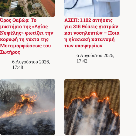
Όρος Θαβώρ: Το
ΑΣΕΠ: 1.102 αιτήσεις
μυστήριο της «Αγίας
για 315 θέσεις γιατρών
Νεφέλης» φωτίζει την
και νοσηλευτών – Ποια
κορυφή τη νύχτα της
η ηλικιακή κατανομή
Μεταμορφώσεως του
των υποψηφίων
Σωτήρος
6 Αυγούστου 2026,
17:42
6 Αυγούστου 2026,
17:48