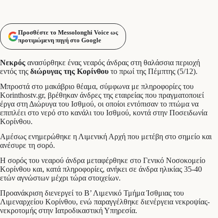
Προσθέστε το Messolonghi Voice ως
προτιμώμενη πηγή στο Google
Νεκρός
ανασύρθηκε ένας νεαρός άνδρας στη θαλάσσια περιοχή
εντός της
διώρυγας της Κορίνθου
το πρωί της Πέμπτης (5/12).
Μπροστά στο μακάβριο θέαμα, σύμφωνα με πληροφορίες του
Korinthostv.gr, βρέθηκαν άνδρες της εταιρείας που πραγματοποιεί
έργα στη Διώρυγα του Ισθμού, οι οποίοι εντόπισαν το πτώμα να
επιπλέει στο νερό στο κανάλι του Ισθμού, κοντά στην Ποσειδωνία
Κορίνθου.
Αμέσως ενημερώθηκε η Λιμενική Αρχή που μετέβη στο σημείο και
ανέσυρε τη σορό.
H σορός του νεαρού άνδρα μεταφέρθηκε στο Γενικό Νοσοκομείο
Κορίνθου και, κατά πληροφορίες, ανήκει σε άνδρα ηλικίας 35-40
ετών αγνώστων μέχρι τώρα στοιχείων.
Προανάκριση διενεργεί το Β’ Λιμενικό Τμήμα Ίσθμιας του
Λιμεναρχείου Κορίνθου, ενώ παραγγέλθηκε διενέργεια νεκροψίας-
νεκροτομής στην Ιατροδικαστική Υπηρεσία.