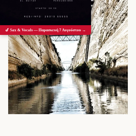
🎷 Sax & Vocals — Παρασκευή 7 Αυγούστου →