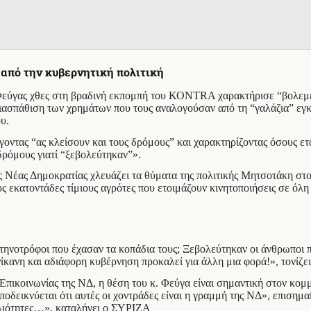
 από την κυβερνητική πολιτική
εύγας χθες στη βραδινή εκπομπή του ΚΟΝΤRA χαρακτήρισε “βολεμένου
διασπάθιση των χρημάτων που τους αναλογούσαν από τη “γαλάζια” εγ
υ.
γοντας “ας κλείσουν και τους δρόμους” και χαρακτηρίζοντας όσους ετ
ρόμους γιατί “ξεβολεύτηκαν”».
Νέας Δημοκρατίας χλευάζει τα θύματα της πολιτικής Μητσοτάκη στο
ς εκατοντάδες τίμιους αγρότες που ετοιμάζουν κινητοποιήσεις σε όλη
τηνοτρόφοι που έχασαν τα κοπάδια τους; Ξεβολεύτηκαν οι άνθρωποι 
ανίκανη και αδιάφορη κυβέρνηση προκαλεί για άλλη μια φορά!», τονίζ
πικοινωνίας της ΝΔ, η θέση του κ. Φεύγα είναι σημαντική στον κομμ
ποδεικνύεται ότι αυτές οι χοντράδες είναι η γραμμή της ΝΔ», επισημ
θλιότητες…», καταλήγει ο ΣΥΡΙΖΑ