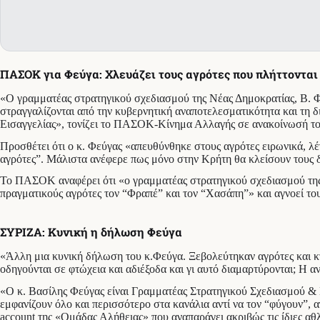
ΠΑΣΟΚ για Φεύγα: Χλευάζει τους αγρότες που πλήττονται
«Ο γραμματέας στρατηγικού σχεδιασμού της Νέας Δημοκρατίας, Β. Φ
στραγγαλίζονται από την κυβερνητική αναποτελεσματικότητα και τη 
Εισαγγελίας», τονίζει το ΠΑΣΟΚ-Κίνημα Αλλαγής σε ανακοίνωσή το
Προσθέτει ότι ο κ. Φεύγας «απευθύνθηκε στους αγρότες ειρωνικά, λέ
αγρότες”. Μάλιστα ανέφερε πως μόνο στην Κρήτη θα κλείσουν τους δ
Το ΠΑΣΟΚ αναφέρει ότι «ο γραμματέας στρατηγικού σχεδιασμού της 
πραγματικούς αγρότες τον “Φραπέ” και τον “Χασάπη”» και αγνοεί του
ΣΥΡΙΖΑ: Κυνική η δήλωση Φεύγα
«Άλλη μια κυνική δήλωση του κ.Φεύγα. Ξεβολεύτηκαν αγρότες και κ
οδηγούνται σε φτώχεια και αδιέξοδα και γι αυτό διαμαρτύρονται; Η 
«Ο κ. Βασίλης Φεύγας είναι Γραμματέας Στρατηγικού Σχεδιασμού & Ε
εμφανίζουν όλο και περισσότερο στα κανάλια αντί να τον “φύγουν”, α
account της «Ομάδας Αλήθειας» που αναπαράγει ακριβώς τις ίδιες α