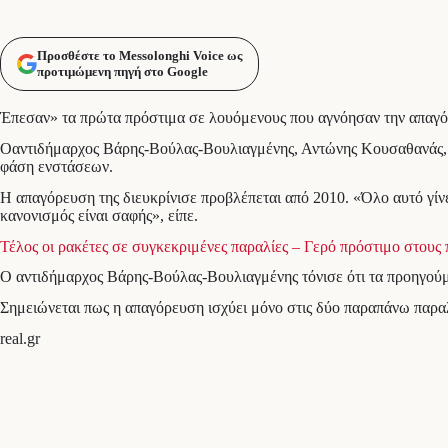
Προσθέστε το Messolonghi Voice ως
προτιμώμενη πηγή στο Google
Έπεσαν» τα πρώτα πρόστιμα σε λουόμενους που αγνόησαν την απαγόρ
Οαντιδήμαρχος Βάρης-Βούλας-Βουλιαγμένης, Αντώνης Κουσαθανάς, μιλ
φάση ενστάσεων.
Η απαγόρευση της διευκρίνισε προβλέπεται από 2010. «Όλο αυτό γίνετα
κανονισμός είναι σαφής», είπε.
Τέλος οι ρακέτες σε συγκεκριμένες παραλίες – Γερό πρόστιμο στους
Ο αντιδήμαρχος Βάρης-Βούλας-Βουλιαγμένης τόνισε ότι τα προηγούμ
Σημειώνεται πως η απαγόρευση ισχύει μόνο στις δύο παραπάνω παραλί
real.gr