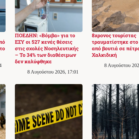
ΠΟΕΔΗΝ: «Βόμβα» για το
8χρονος τουρίστας
πό
ΕΣΥ οι 527 κενές θέσεις
τραυματίστηκε στο
το
στις σχολές Νοσηλευτικής
από βουτιά σε πέτρ
– Το 34% των διαθέσιμων
Χαλκιδική
δεν καλύφθηκε
4
8 Αυγούστου 202
8 Αυγούστου 2026, 17:01