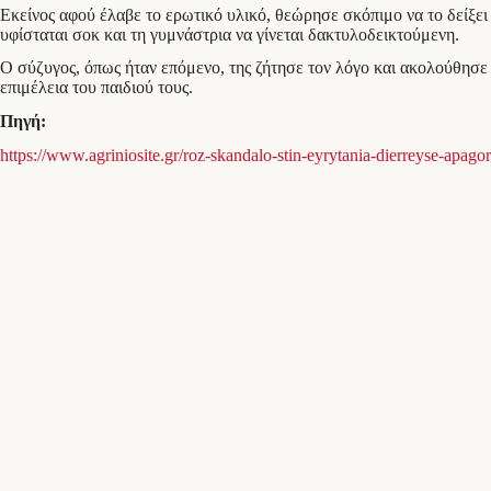
Εκείνος αφού έλαβε το ερωτικό υλικό, θεώρησε σκόπιμο να το δείξει 
υφίσταται σοκ και τη γυμνάστρια να γίνεται δακτυλοδεικτούμενη.
Ο σύζυγος, όπως ήταν επόμενο, της ζήτησε τον λόγο και ακολούθησε έ
επιμέλεια του παιδιού τους.
Πηγή:
https://www.agriniosite.gr/roz-skandalo-stin-eyrytania-dierreyse-apag