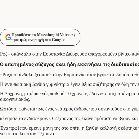
Προσθέστε το Messolonghi Voice ως
προτιμώμενη πηγή στο Google
Ροζ» σκάνδαλο στην Ευρυτανία: Διέρρευσε απαγορευμένο βίντεο παν
Ο απατημένος σύζυγος έχει ήδη εκκινήσει τις διαδικασίε
«Ροζ» σκάνδαλο ξέσπασε στην Ευρυτανία, όταν βγήκε σε δημόσια θέα
Η εντυπωσιακή ξανθιά γυμνάστρια έγινε θέμα συζήτησης σε όλη την πό
Η 35χρονη, μητέρα ενός παιδιού 10 χρονών, έδειχνε ευτυχισμένη με τη
οικογενειακώς.
Ωστόσο, φαίνεται πως ένας νεότερος άνδρας που συναντούσε στο γυμ
κέντρισε το ενδιαφέρον. Ο 27χρονος της έκανε πρόταση να βγουν κα
Ένα πρωί που έμεινε μόνη της στο σπίτι, η ξανθιά καλλονή σκέφτηκε 
να το στείλει στον 27χρονο.