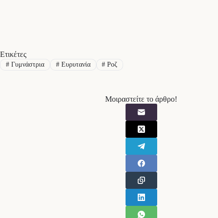
Ετικέτες
#
Γυμνάστρια
#
Ευρυτανία
#
Ροζ
Μοιραστείτε το άρθρο!