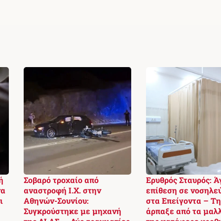
ή
Σοβαρό τροχαίο από
Ερυθρός Σταυρός: Ά
να
αναστροφή Ι.Χ. στην
επίθεση σε νοσηλε
ι
Αθηνών-Σουνίου:
στα Επείγοντα – Τ
Συγκρούστηκε με μηχανή
άρπαξε από τα μαλλ