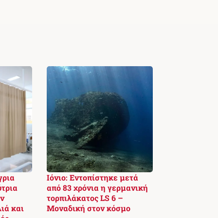
γρια
Ιόνιο: Εντοπίστηκε μετά
ύτρια
από 83 χρόνια η γερμανική
ην
τορπιλάκατος LS 6 –
ιά και
Μοναδική στον κόσμο