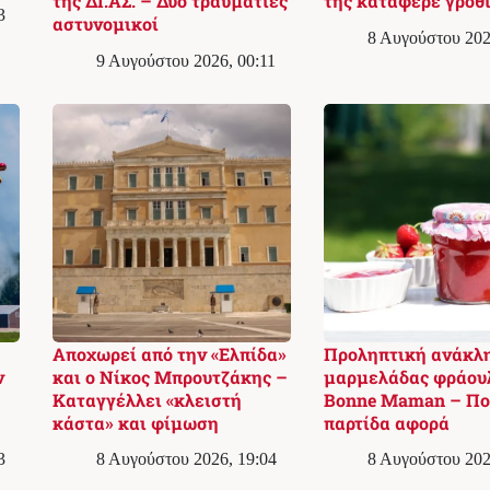
της ΔΙ.ΑΣ. – Δύο τραυματίες
της κατάφερε γροθ
3
αστυνομικοί
8 Αυγούστου 202
9 Αυγούστου 2026, 00:11
Αποχωρεί από την «Ελπίδα»
Προληπτική ανάκλ
ν
και ο Νίκος Μπρουτζάκης –
μαρμελάδας φράου
Καταγγέλλει «κλειστή
Bonne Maman – Πο
κάστα» και φίμωση
παρτίδα αφορά
3
8 Αυγούστου 2026, 19:04
8 Αυγούστου 202