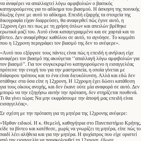
να αναφέρει να απαλλαχτεί λόγω αμφιβολιών ο βασικός
κατηγορούμενος για το αδίκημα του βιασμού. Η άσκηση της ποινικής
δίωξης έγινε με αυτό το αδίκημα. Επειδή εξαρχής τα στοιχεία της
δικογραφία είχαν διαρρεύσει, θα αναφερθεί πώς έγινε αυτό, η
12χρονη έχει πει πως με τη χρήση όπλων και απειλών βρέθηκε
ερωτικά μαζί του. Αυτό είναι καταγεγραμμένο και σε χαρτιά και το
βίντεο. Δεν αναφέρθηκε καθόλου σε αυτό, το αγνόησε. Το κομμάτι
που η 12χρονη περιγράφει τον βιασμό της δεν το ανέφερε».
«Αυτό που εξόργισε τους πάντες είναι πώς η επειδή η ανήλικη είχε
αναφέρει τον βιασμό της ακούγεται ‘’απαλλαγή λόγω αμφιβολιών για
τον βιασμό’’. Για τον συγκεκριμένο κατηγορούμενο η εισαγγελέας
πρότεινε την ενοχή του για την μαστροπεία, η οποία γίνεται με
διάφορου τρόπους και το ένα είναι διευκόλυνση. Αλλά και εδώ δεν
στάθηκε στα όσα είπε η 12χρονη. Η 12χρομη έχει δώσει κατάθεση
για τους οίκους ανοχής, και δεν έκανε ούτε μία αναφορά σε αυτό. Δεν
μπορώ να την εξηγήσω αυτήν την πρόταση, δεν στηρίζεται πουθενά.
Τι θα γίνει τώρα; Να μην εκφράσουμε την άποψή μας επειδή είναι
εισαγγελέας».
Σε σχέση με την πρόταση για τη μητέρα της 12χρονης ανέφερε:
«Ήρθαν ειδικοί. Η κ. Θεμελή, καθηγήτρια στο Πανεπιστήμιο Κρήτης,
είδε τα βίντεο και κατέθεσε, χωρίς να γνωρίζει τη μητέρα, είπε πώς το
παιδί λέει αλήθεια και για την μητέρα. Η ψυχίατρος που είχε οριστεί
από την εισαγγελία να παρακολουθεί τη 12χρονη, έδωσε