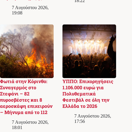
18:22
7 Αυγούστου 2026,
19:08
Φωτιά στην Κόρινθο:
ΥΠΠΟ: Επιχορηγήσεις
Συναγερμός στο
1.106.000 ευρώ για
Στεφάνι – 82
Πολυθεματικά
πυροσβέστες και 8
Φεστιβάλ σε όλη την
αεροσκάφη επιχειρούν
Ελλάδα το 2026
– Μήνυμα από το 112
7 Αυγούστου 2026,
17:56
7 Αυγούστου 2026,
18:01