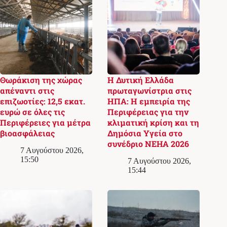
Θωράκιση της χώρας
Η Δυτική Ελλάδα
απέναντι στις
πρωταγωνίστρια στις
επιζωοτίες: 12,5 εκατ.
ΗΠΑ: Η εμπειρία της
ευρώ σε όλες τις
Περιφέρειας για την
Περιφέρειες για μέτρα
κλιματική κρίση και τη
βιοασφάλειας
Δημόσια Υγεία στο
συνέδριο NEHA 2026
7 Αυγούστου 2026,
15:50
7 Αυγούστου 2026,
15:44