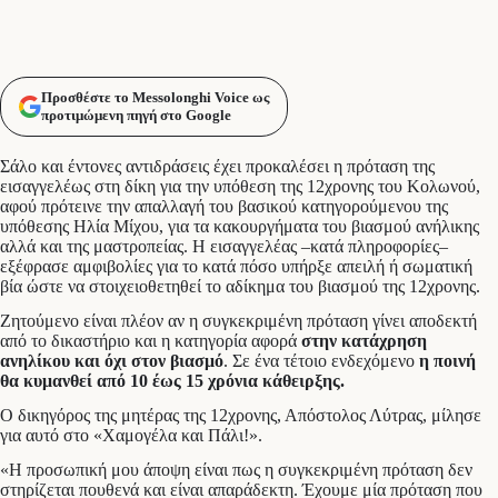
Προσθέστε το Messolonghi Voice ως
προτιμώμενη πηγή στο Google
Σάλο και έντονες αντιδράσεις έχει προκαλέσει η πρόταση της
εισαγγελέως στη δίκη για την υπόθεση της 12χρονης του Κολωνού,
αφού πρότεινε την απαλλαγή του βασικού κατηγορούμενου της
υπόθεσης Ηλία Μίχου, για τα κακουργήματα του βιασμού ανήλικης
αλλά και της μαστροπείας. Η εισαγγελέας –κατά πληροφορίες–
εξέφρασε αμφιβολίες για το κατά πόσο υπήρξε απειλή ή σωματική
βία ώστε να στοιχειοθετηθεί το αδίκημα του βιασμού της 12χρονης.
Ζητούμενο είναι πλέον αν η συγκεκριμένη πρόταση γίνει αποδεκτή
από το δικαστήριο και η κατηγορία αφορά
στην κατάχρηση
ανηλίκου και όχι στον βιασμό
. Σε ένα τέτοιο ενδεχόμενο
η ποινή
θα κυμανθεί από 10 έως 15 χρόνια κάθειρξης.
Ο δικηγόρος της μητέρας της 12χρονης, Απόστολος Λύτρας, μίλησε
για αυτό στο «Χαμογέλα και Πάλι!».
«Η προσωπική μου άποψη είναι πως η συγκεκριμένη πρόταση δεν
στηρίζεται πουθενά και είναι απαράδεκτη. Έχουμε μία πρόταση που