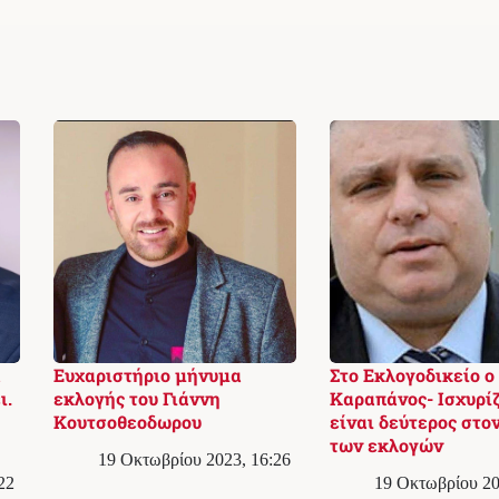
ά
Ευχαριστήριο μήνυμα
Στο Εκλογoδικείο ο
ι.
εκλογής του Γιάννη
Καραπάνος- Ισχυρίζ
Κουτσοθεοδωρου
είναι δεύτερος στον
των εκλογών
19 Οκτωβρίου 2023, 16:26
22
19 Οκτωβρίου 20