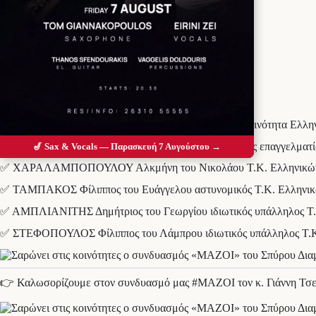
Προσθέστε το Messolonghi Voice ως
προτιμώμενη πηγή στο Google
Καλωσορίζουμε τους συνεργάτες μας από την τοπική κοινότητα Ελληνι
✅ ΤΣΑΦΩΝΙΑΣ Κωνσταντίνος του Χρήστου ελεύθερος επαγγελματία
🎷 Sax & Vocals — Παρασκευή 7 Αυγούστου →
✅ ΧΑΡΑΛΑΜΠΟΠΟΥΛΟΥ Αλκμήνη του Νικολάου Τ.Κ. Ελληνικώ
✅ ΤΑΜΠΑΚΟΣ Φίλιππος του Ευάγγελου αστυνομικός Τ.Κ. Ελληνι
✅ ΑΜΠΛΙΑΝΙΤΗΣ Δημήτριος του Γεωργίου ιδιωτικός υπάλληλος Τ.
✅ ΣΤΕΦΟΠΟΥΛΟΣ Φίλιππος του Λάμπρου ιδιωτικός υπάλληλος Τ.
👉 Καλωσορίζουμε στον συνδυασμό μας #ΜΑΖΟΙ τον κ. Γιάννη Τσε