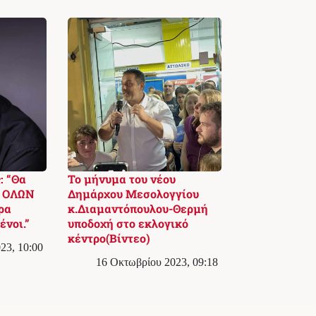
: “Θα
Το μήνυμα του νέου
η ΟΛΩΝ
Δημάρχου Μεσολογγίου
ρα
κ.Διαμαντόπουλου-Θερμή
νοι.”
υποδοχή στο εκλογικό
κέντρο(Βίντεο)
23, 10:00
16 Οκτωβρίου 2023, 09:18