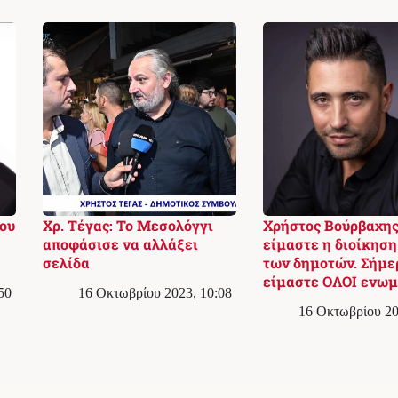
ου
Χρ. Τέγας: Το Μεσολόγγι
Χρήστος Βούρβαχης
αποφάσισε να αλλάξει
είμαστε η διοίκησ
σελίδα
των δημοτών. Σήμε
είμαστε ΟΛΟΙ ενωμέ
50
16 Οκτωβρίου 2023, 10:08
16 Οκτωβρίου 20