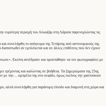
την ευρύτερη περιοχή του Αλκαζάρ στη Λάρισα παρενοχλώντας τις
 και συνελήφθη το απόγευμα της Τετάρτης από αστυνομικούς της
α διαπιστωθεί αν εμπλέκεται και σε άλλες επιθέσεις που δεν έχουν
ούφτωσε». Εκείνη αντέδρασε και προσπάθησε να τον φωτογραφίσει με
γει τρέχοντας και καλώντας σε βοήθεια. Τα ξημερώματα της 25ης
ον με την… ομπρέλα της στο κεφάλι, όμως εκείνος την χαστούκισε
ωρο, αλλά συνελήφθη για παράνομη είσοδο και διαμονή στη χώρα και