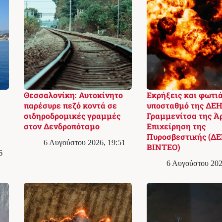
Θεσσαλονίκη: Αυτοκίνητο
Εκρήξεις και φωτιά
παρέσυρε πεζό κοντά σε
υποσταθμό της ΔΕΗ
σιδηροδρομικές γραμμές
Γραμμενίτσα της Ά
στον Δενδροπόταμο
Επιχείρηση της
Πυροσβεστικής (ΔΕ
6 Αυγούστου 2026, 19:51
ΒΙΝΤΕΟ)
6
6 Αυγούστου 202