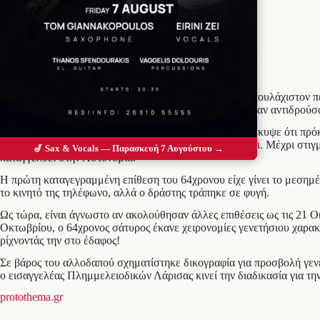
Προσθέστε το Messolonghi Voice ως
προτιμώμενη πηγή στο Google
Αποκαλύφθηκε η ταυτότητα του σάτυρου που, εδώ και τουλάχιστον πέ
σεξουαλικά και μάλιστα τις απειλούσε ή τις χτυπούσε όταν αντιδρούσ
Από την προανάκριση που διενήργησε η Ασφάλεια προέκυψε ότι πρόκ
Ο.Π.Κ.Ε., οι οποίοι βρήκαν στην κατοχή του ένα μαχαίρι. Μέχρι στιγ
🎷 Sax & Vocals — Παρασκευή 7 Αυγούστου →
καταγγελθεί στην Αστυνομία.
Η πρώτη καταγεγραμμένη επίθεση του 64χρονου είχε γίνει το μεσημέ
το κινητό της τηλέφωνο, αλλά ο δράστης τράπηκε σε φυγή.
Ως τώρα, είναι άγνωστο αν ακολούθησαν άλλες επιθέσεις ως τις 21 Ο
Οκτωβρίου, ο 64χρονος σάτυρος έκανε χειρονομίες γενετήσιου χαρακ
ρίχνοντάς την στο έδαφος!
Σε βάρος του αλλοδαπού σχηματίστηκε δικογραφία για προσβολή γενετ
ο εισαγγελέας Πλημμελειοδικών Λάρισας κινεί την διαδικασία για τη
protothema.gr