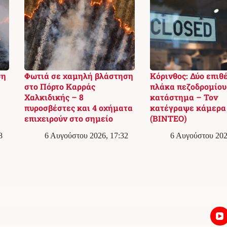
ση
Φωτιά σε χαμηλή βλάστηση
Κόρινθος: Δύο επιθ
στο Πόρτο Καρράς
πλάκα πεζοδρομίου
Χαλκιδικής – 8
κατάστημα – Τον
πυροσβέστες και 4 οχήματα
κατέγραψε κάμερα
επιχειρούν στο σημείο
(ΒΙΝΤΕΟ)
8
6 Αυγούστου 2026, 17:32
6 Αυγούστου 202