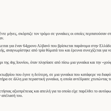
ντε μήνες, σκόρπιζε τον τρόμο σε γυναίκες οι οποίες περπατούσαν σ
αν.
ειται για έναν 64χρονο Αλβανό που βρίσκεται παράνομα στην Ελλάδα
μής, αναγνωρίστηκε από τρία θύματά του και έρευνα συνεχίζεται για ν
ρι της 4ης Ιουνίου, όταν πλησίασε από πίσω μια γυναίκα και την «χ
κτωβρίου που έγινε η δεύτερη, σε μια γυναίκα που κατάφερε να διαφύ
τήρα σε άλλη μια περαστική γυναίκα, η οποία αντέδρασε χτυπώντας τ
ήσιας αξιοπρέπειας και απειλή για τα οποία είχε παρέλθει το αυτόφ
ν απέλασή του.