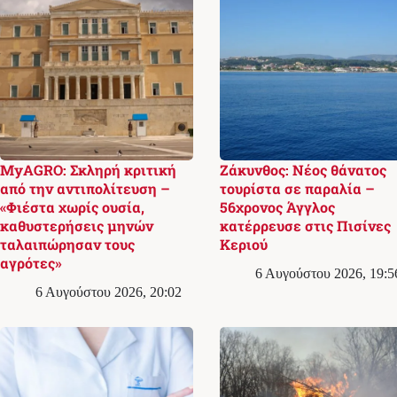
MyAGRO: Σκληρή κριτική
Ζάκυνθος: Νέος θάνατος
από την αντιπολίτευση –
τουρίστα σε παραλία –
«Φιέστα χωρίς ουσία,
56χρονος Άγγλος
καθυστερήσεις μηνών
κατέρρευσε στις Πισίνες
ταλαιπώρησαν τους
Κεριού
αγρότες»
6 Αυγούστου 2026, 19:5
6 Αυγούστου 2026, 20:02