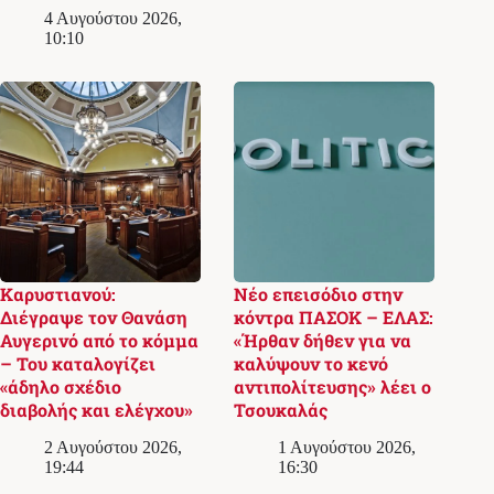
4 Αυγούστου 2026,
10:10
Καρυστιανού:
Νέο επεισόδιο στην
Διέγραψε τον Θανάση
κόντρα ΠΑΣΟΚ – ΕΛΑΣ:
Αυγερινό από το κόμμα
«Ήρθαν δήθεν για να
– Του καταλογίζει
καλύψουν το κενό
«άδηλο σχέδιο
αντιπολίτευσης» λέει ο
διαβολής και ελέγχου»
Τσουκαλάς
2 Αυγούστου 2026,
1 Αυγούστου 2026,
19:44
16:30