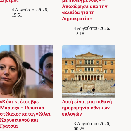
Αποχώρησε από την
4 Αυγούστου 2026,
«Ελπίδα για τη
15:51
Δημοκρατία»
4 Αυγούστου 2026,
12:18
«Ε όχι κι έτσι βρε
Αυτή είναι μια πιθανή
Μαρίες» – Ιδρυτικό
ημερομηνία εθνικών
στέλεχος καταγγέλλει
εκλογών
Καρυστιανού και
3 Αυγούστου 2026,
Γρατσία
00:25