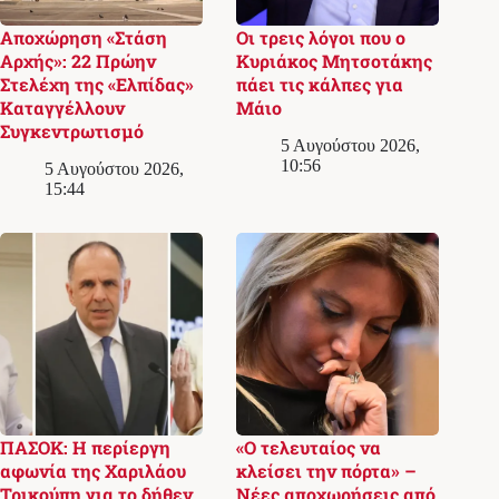
Αποχώρηση «Στάση
Οι τρεις λόγοι που ο
Αρχής»: 22 Πρώην
Κυριάκος Μητσοτάκης
Στελέχη της «Ελπίδας»
πάει τις κάλπες για
Καταγγέλλουν
Μάιο
Συγκεντρωτισμό
5 Αυγούστου 2026,
10:56
5 Αυγούστου 2026,
15:44
ΠΑΣΟΚ: Η περίεργη
«Ο τελευταίος να
αφωνία της Χαριλάου
κλείσει την πόρτα» –
Τρικούπη για το δήθεν
Νέες αποχωρήσεις από