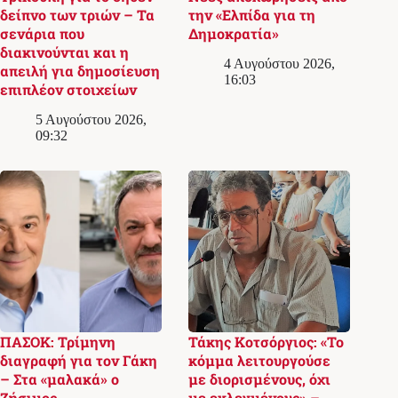
δείπνο των τριών – Τα
την «Ελπίδα για τη
σενάρια που
Δημοκρατία»
διακινούνται και η
4 Αυγούστου 2026,
απειλή για δημοσίευση
16:03
επιπλέον στοιχείων
5 Αυγούστου 2026,
09:32
ΠΑΣΟΚ: Τρίμηνη
Τάκης Κοτσόργιος: «Το
διαγραφή για τον Γάκη
κόμμα λειτουργούσε
– Στα «μαλακά» ο
με διορισμένους, όχι
Ζήσιμος
με εκλεγμένους» –