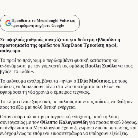
Προσθέστε το Messolonghi Voice ως
προτιμώμενη πηγή στο Google
Σε υψηλούς ρυθμούς συνεχίζεται για δεύτερη εβδομάδα η
προετοιμασία της ομάδα του Χαρίλαου Τρικούπη πρωί,
απόγευμα.
Το πρωί το πρόγραμμα περιλαμβάνει φυσική κατάσταση και
ενδυνάμωση, με τον γυμναστή της ομάδας
Βασίλη Σιούλα
να τους
βγάζει το «λάδι».
Το απόγευμα αναλαμβάνει τα «ηνία» ο
Ηλία Μούτσιος
, με τους
παίκτες να δουλεύουν πάνω στα νέα συστήματα που θέλει να
εφαρμόσει τη νέα χρονιά ο έμπειρος τεχνικός.
Το κλίμα είναι εξαιρετικό, με παλιούς και νέους παίκτες να βγάζουν
προς τα έξω μια πολύ θετική ενέργεια.
Όσον αφόρα τώρα την μεταγραφική ενίσχυση, μετά τη λύση
συνεργασίας με τον
Φίλιππο Καλογιαννίδη
για προσωπικού λόγους,
οι άνθρωποι του Μεσολογγίου έχουν ξεχωρίσει δυο περιπτώσεις, και
ενδεχομένως τα επόμενα εικοσιτετράωρα να υπάρχουν εξελίξεις.