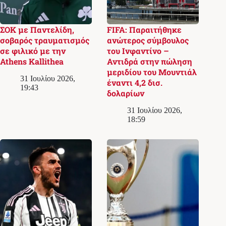
ΣΟΚ με Παντελίδη,
FIFA: Παραιτήθηκε
σοβαρός τραυματισμός
ανώτερος σύμβουλος
σε φιλικό με την
του Ινφαντίνο –
Athens Kallithea
Αντιδρά στην πώληση
μεριδίου του Μουντιάλ
31 Ιουλίου 2026,
έναντι 4,2 δισ.
19:43
δολαρίων
31 Ιουλίου 2026,
18:59