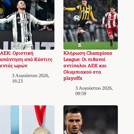
ΑΕΚ: Οριστική
Κλήρωση Champions
απάντηση από Κόστιτς
League: Οι πιθανοί
εντός ωρών
αντίπαλοι ΑΕΚ και
Ολυμπιακού στα
3 Αυγούστου 2026,
playoffs
16:23
3 Αυγούστου 2026,
09:59