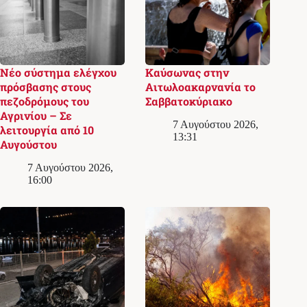
Νέο σύστημα ελέγχου
Καύσωνας στην
πρόσβασης στους
Αιτωλοακαρνανία το
πεζοδρόμους του
Σαββατοκύριακο
Αγρινίου – Σε
7 Αυγούστου 2026,
λειτουργία από 10
13:31
Αυγούστου
7 Αυγούστου 2026,
16:00