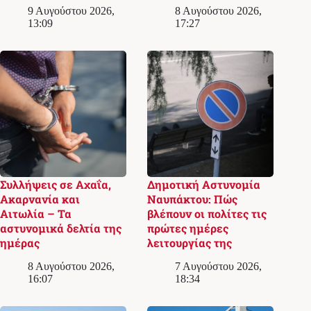
9 Αυγούστου 2026,
8 Αυγούστου 2026,
13:09
17:27
Συλλήψεις σε Αχαΐα,
Δημοτική Αστυνομία
Ακαρνανία και
Ναυπάκτου: Πώς
Αιτωλία – Τα
βλέπουν οι πολίτες τις
αστυνομικά δελτία της
πρώτες ημέρες
ημέρας
λειτουργίας της
8 Αυγούστου 2026,
7 Αυγούστου 2026,
16:07
18:34