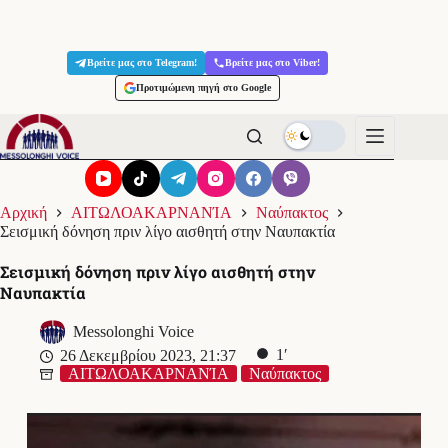
Μετάβαση
στο
Βρείτε μας στο Telegram!
Βρείτε μας στο Viber!
περιεχόμενο
Προτιμώμενη πηγή στο Google
Αρχική
ΑΙΤΩΛΟΑΚΑΡΝΑΝΊΑ
Ναύπακτος
Σεισμική δόνηση πριν λίγο αισθητή στην Ναυπακτία
Σεισμική δόνηση πριν λίγο αισθητή στην
Ναυπακτία
Messolonghi Voice
1′
26 Δεκεμβρίου 2023, 21:37
ΑΙΤΩΛΟΑΚΑΡΝΑΝΊΑ
Ναύπακτος