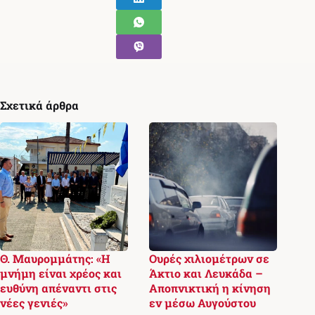
Σχετικά άρθρα
Θ. Μαυρομμάτης: «Η
Ουρές χιλιομέτρων σε
μνήμη είναι χρέος και
Άκτιο και Λευκάδα –
ευθύνη απέναντι στις
Αποπνικτική η κίνηση
νέες γενιές»
εν μέσω Αυγούστου