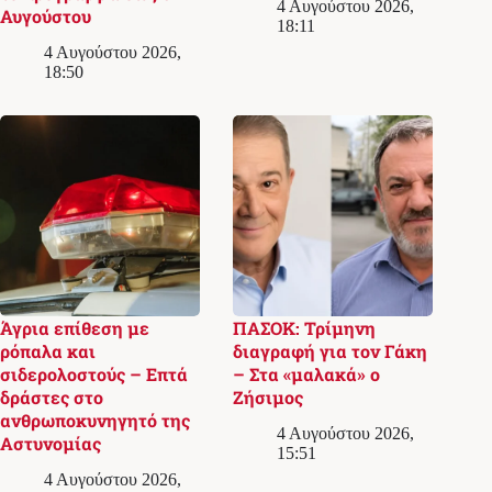
4 Αυγούστου 2026,
Αυγούστου
18:11
4 Αυγούστου 2026,
18:50
Άγρια επίθεση με
ΠΑΣΟΚ: Τρίμηνη
ρόπαλα και
διαγραφή για τον Γάκη
σιδερολοστούς – Επτά
– Στα «μαλακά» ο
δράστες στο
Ζήσιμος
ανθρωποκυνηγητό της
4 Αυγούστου 2026,
Αστυνομίας
15:51
4 Αυγούστου 2026,