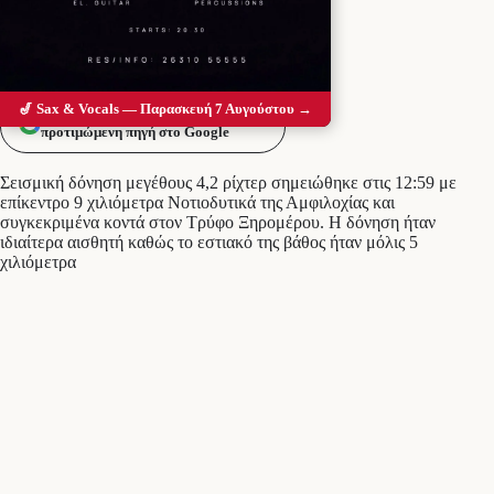
🎷 Sax & Vocals — Παρασκευή 7 Αυγούστου →
Προσθέστε το Messolonghi Voice ως
προτιμώμενη πηγή στο Google
Σεισμική δόνηση μεγέθους 4,2 ρίχτερ σημειώθηκε στις 12:59 με
επίκεντρο 9 χιλιόμετρα Νοτιοδυτικά της Αμφιλοχίας και
συγκεκριμένα κοντά στον Τρύφο Ξηρομέρου. Η δόνηση ήταν
ιδιαίτερα αισθητή καθώς το εστιακό της βάθος ήταν μόλις 5
χιλιόμετρα