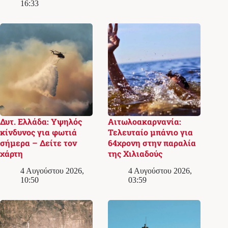
16:33
Δυτ. Ελλάδα: Υψηλός
Αιτωλοακαρνανία:
κίνδυνος για φωτιά
Τελευταίο μπάνιο για
σήμερα – Δείτε τον
64χρονη στην παραλία
χάρτη
της Χιλιαδούς
4 Αυγούστου 2026,
4 Αυγούστου 2026,
10:50
03:59