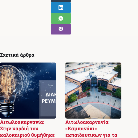
Σχετικά άρθρα
Αιτωλοακαρνανία:
Αιτωλοακαρνανία:
Στην καρδιά του
«Καμπανάκι»
καλοκαιριού θυμήθηκε
εκπαιδευτικών για τα