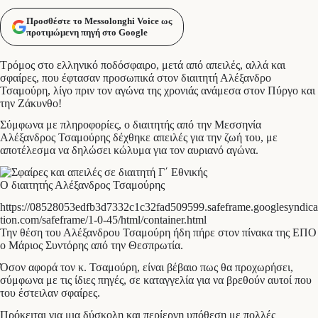
Προσθέστε το Messolonghi Voice ως
προτιμώμενη πηγή στο Google
Τρόμος στο ελληνικό ποδόσφαιρο, μετά από απειλές, αλλά και
σφαίρες, που έφτασαν προσωπικά στον διαιτητή Αλέξανδρο
Τσαμούρη, λίγο πριν τον αγώνα της χρονιάς ανάμεσα στον Πύργο και
την Ζάκυνθο!
Σύμφωνα με πληροφορίες, ο διαιτητής από την Μεσσηνία
Αλέξανδρος Τσαμούρης δέχθηκε απειλές για την ζωή του, με
αποτέλεσμα να δηλώσει κώλυμα για τον αυριανό αγώνα.
Ο διαιτητής Αλέξανδρος Τσαμούρης
https://08528053edfb3d7332c1c32fad509599.safeframe.googlesyndica
tion.com/safeframe/1-0-45/html/container.html
Την θέση του Αλέξανδρου Τσαμούρη ήδη πήρε στον πίνακα της ΕΠΟ
ο Μάριος Συντόρης από την Θεσπρωτία.
Όσον αφορά τον κ. Τσαμούρη, είναι βέβαιο πως θα προχωρήσει,
σύμφωνα με τις ίδιες πηγές, σε καταγγελία για να βρεθούν αυτοί που
του έστειλαν σφαίρες.
Πρόκειται για μια δύσκολη και περίεργη υπόθεση με πολλές