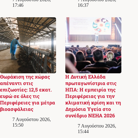
17:46
16:37
Θωράκιση της χώρας
Η Δυτική Ελλάδα
απέναντι στις
πρωταγωνίστρια στις
επιζωοτίες: 12,5 εκατ.
ΗΠΑ: Η εμπειρία της
ευρώ σε όλες τις
Περιφέρειας για την
Περιφέρειες για μέτρα
κλιματική κρίση και τη
βιοασφάλειας
Δημόσια Υγεία στο
συνέδριο NEHA 2026
7 Αυγούστου 2026,
15:50
7 Αυγούστου 2026,
15:44