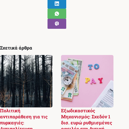
Σχετικά άρθρα
Πολιτική
Εξωδικαστικός
αντιπαράθεση για τις
Μηχανισμός: Σχεδόν 1
πυρκαγιές:
δισ. ευρώ ρυθμισμένες
Αντιπολίτευση
οφειλές στη Δυτική