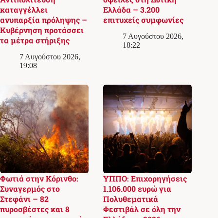
καταγγέλλει
Ελλάδα – 3.200
ανυπαρξία πρόληψης –
επιτυχείς συμφωνίες
Κυβέρνηση προτάσσει
7 Αυγούστου 2026,
τα μέτρα στήριξης
18:22
7 Αυγούστου 2026,
19:08
Φωτιά στην Κόρινθο:
ΥΠΠΟ: Επιχορηγήσεις
Συναγερμός στο
1.106.000 ευρώ για
Στεφάνι – 82
Πολυθεματικά
πυροσβέστες και 8
Φεστιβάλ σε όλη την