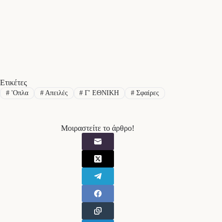
Ετικέτες
#
'Οπλα
#
Απειλές
#
Γ' ΕΘΝΙΚΗ
#
Σφαίρες
Μοιραστείτε το άρθρο!