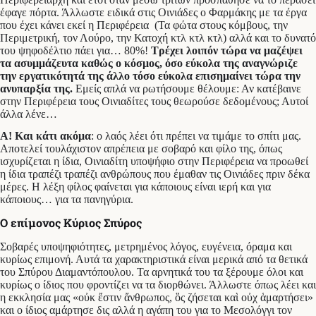
έφαγε πόρτα. Άλλωστε ειδικά στις Οινιάδες ο Φαρμάκης με τα έργα
που έχει κάνει εκεί η Περιφέρεια (Τα φώτα στους κόμβους, την
Περιμετρική, τον Λούρο, την Κατοχή κτλ κτλ κτλ) αλλά και το δυνατό
του ψηφοδέλτιο πάει για… 80%!
Τρέχει λοιπόν τώρα να μαζέψει
τα ασυμμάζευτα
καθώς ο κόσμος, όσο εύκολα της αναγνώριζε
την εργατικότητά της άλλο τόσο εύκολα επισημαίνει τώρα την
ανυπαρξία της.
Εμείς απλά να ρωτήσουμε θέλουμε: Αν κατέβαινε
στην Περιφέρεια τους Οινιαδίτες τους θεωρούσε δεδομένους; Αυτοί
άλλα λένε…
A! Και κάτι ακόμα
: ο λαός λέει ότι πρέπει να τιμάμε το σπίτι μας.
Αποτελεί τουλάχιστον απρέπεια με σοβαρό και φίλο της, όπως
ισχυρίζεται η ίδια, Οινιαδίτη υποψήφιο στην Περιφέρεια να προωθεί
η ίδια τραπέζι τραπέζι ανθρώπους που έμαθαν τις Οινιάδες πριν δέκα
μέρες. Η λέξη φίλος φαίνεται για κάποιους είναι ιερή και για
κάποιους… για τα πανηγύρια.
Ο επίμονος Κύριος Σπύρος
Σοβαρές υποψηφιότητες, μετρημένος λόγος, ευγένεια, όραμα και
κυρίως επιμονή. Αυτά τα χαρακτηριστικά είναι μερικά από τα θετικά
του Σπύρου Διαμαντόπουλου. Τα αρνητικά του τα ξέρουμε όλοι και
κυρίως ο ίδιος που φροντίζει να τα διορθώνει. Άλλωστε όπως λέει και
η εκκλησία μας «οὐκ ἔστιν ἄνθρωπος, ὃς ζήσεται καὶ οὐχ ἁμαρτήσει»
και ο ίδιος αμάρτησε δις αλλά η αγάπη του για το Μεσολόγγι τον