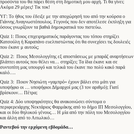
προσόντα του θα πάρει θέση στη δημοτική μου αρχή. Τι θα γίνει;
Ακόμα 29 μέρες! Τικ τοκ!
ΥΓ: Το ήθος του έδειξε με την αποχώρησή του από την κούρσα ο
Γιάννης Αναγνωστόπουλος. Γεγονός που δεν αποτέλεσε έκπληξη για
όσους γνωρίζουν τα βαθιά δημοκρατικά του πιστεύω.
Quiz 1: Ποιος επιχειρηματικός παράγοντας του τόπου στηρίζει
Κατσούλη ή Καραπάνο ευελπιστώντας ότι θα συνεχίσει τις δουλειές
που έκανε μ αυτούς;
Quiz 2: Ποιος Μεσολογγίτης εξ αποστάσεως με μπαράζ αναρτήσεων
βλάπτει αυτούς που θέλει να… στηρίξει; Τα ίδια έκανε και σε
συντοπίτη μας υπουργό και τελικά του έκανε πιο πολύ κακό παρά
καλό….
Quiz 3: Ποιον Νησιώτη «γαμπρό» έχουν βάλει στο μάτι για
υποψήφιο οι … υποψήφιοι Δήμαρχοί μας (3 τον αριθμό); Γιατί
βρίσκουν… Πέτρα;
Quiz 4: Δύο υποψηφιότητες θα ανακοινώσει σύντομα ο
περιφερειάρχης Νεκτάριος Φαρμάκης από το δήμο ΙΠ Μεσολογγίου,
και οι δύο θηλυκού γένους… Η μία από την πόλη του Μεσολογγίου
και άλλη από το Αιτωλικό…
Ραντεβού την ερχόμενη εβδομάδα…