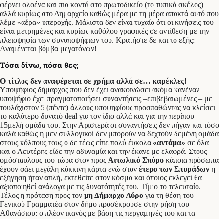
φέρνει ολοένα και πιο κοντά στο πρωτοδικείο (το τυπικό σκέλος)
αλλά κυρίως στο Δημαρχείο καθώς μέρα με τη μέρα αποκτά αυτό που
λέμε «αέρα» υπεροχής. Μάλιστα δεν είναι τυχαίο ότι οι κινήσεις του
είναι μετρημένες και κυρίως καθόλου γραφικές σε αντίθεση με την
πλειοψηφία των συνυποψήφιων του. Κρατήστε δε και το εξής:
Αναμένεται βόμβα μεγατόνων!
Τόσα δίνω, πόσα θες;
Ο τίτλος δεν αναφέρεται σε χρήμα αλλά σε… καρέκλες!
Υποψήφιος δήμαρχος που δεν έχει ανακοινώσει ακόμα κανέναν
υποψήφιο έχει πραγματοποιήσει συναντήσεις –επιβεβαιωμένες – με
τουλάχιστον 5 (πέντε) άλλους υποψηφίους προσπαθώντας να κλείσει
το καλύτερο δυνατό deal για τον ίδιο αλλά και για την περίπου
15μελή ομάδα του. Στην Αριστερά οι συναντήσεις δεν πήγαν και τόσο
καλά καθώς η μεν συλλογικοί δεν μπορούν να δεχτούν δεμένη ομάδα
στους κόλπους τους ο δε τέως είπε πολύ έυκολα
«αντάμα»
σε όλα
και ο Λευτέρης είδε την αδυναμία και την έκανε με ελαφρά. Στους
ομόσταυλους του τώρα στον προς
Αιτωλικό Σπύρο
κάποια πρόσωπα
έχουν φάει μεγάλη κόκκινη κάρτα ενώ στον
έτερο των Σπυράδων
η
εξήγηση ήταν απλή, εκτεθείτε στον κόσμο και όποιος εκλεγεί θα
αξιοποιηθεί ανάλογα με τις δυνατότητές του. Τίμιο το τελευταίο.
Τέλος η πρόταση προς τον
μη Δήμαρχο Λύρο
για τη θέση του
Γενικού Γραμματέα στον δήμο προσέκρουσε στην ρήση του
Αθανάσιου: ο πλέον ικανός με βάση τις περγαμηνές του και τα