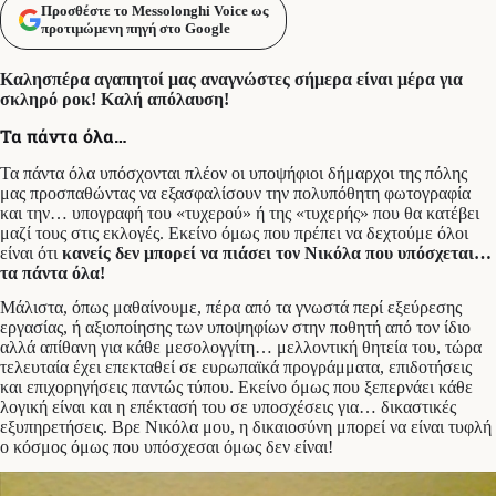
Προσθέστε το Messolonghi Voice ως
προτιμώμενη πηγή στο Google
Καλησπέρα αγαπητοί μας αναγνώστες σήμερα είναι μέρα για
σκληρό ροκ! Καλή απόλαυση!
Τα πάντα όλα…
Τα πάντα όλα υπόσχονται πλέον οι υποψήφιοι δήμαρχοι της πόλης
μας προσπαθώντας να εξασφαλίσουν την πολυπόθητη φωτογραφία
και την… υπογραφή του «τυχερού» ή της «τυχερής» που θα κατέβει
μαζί τους στις εκλογές. Εκείνο όμως που πρέπει να δεχτούμε όλοι
είναι ότι
κανείς δεν μπορεί να πιάσει τον Νικόλα που υπόσχεται…
τα πάντα όλα!
Μάλιστα, όπως μαθαίνουμε, πέρα από τα γνωστά περί εξεύρεσης
εργασίας, ή αξιοποίησης των υποψηφίων στην ποθητή από τον ίδιο
αλλά απίθανη για κάθε μεσολογγίτη… μελλοντική θητεία του, τώρα
τελευταία έχει επεκταθεί σε ευρωπαϊκά προγράμματα, επιδοτήσεις
και επιχορηγήσεις παντώς τύπου. Εκείνο όμως που ξεπερνάει κάθε
λογική είναι και η επέκτασή του σε υποσχέσεις για… δικαστικές
εξυπηρετήσεις. Βρε Νικόλα μου, η δικαιοσύνη μπορεί να είναι τυφλή
ο κόσμος όμως που υπόσχεσαι όμως δεν είναι!