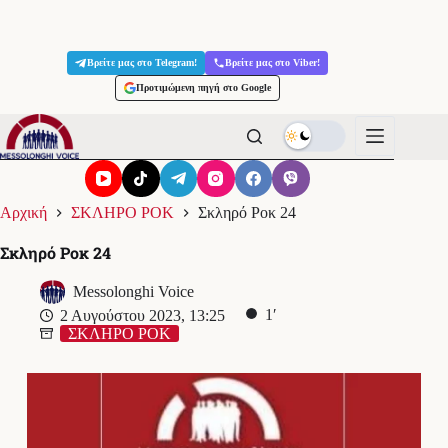
Μετάβαση
στο
Βρείτε μας στο Telegram!
Βρείτε μας στο Viber!
περιεχόμενο
Προτιμώμενη πηγή στο Google
Αρχική
ΣΚΛΗΡΟ ΡΟΚ
Σκληρό Ροκ 24
Σκληρό Ροκ 24
Messolonghi Voice
1′
2 Αυγούστου 2023, 13:25
ΣΚΛΗΡΟ ΡΟΚ